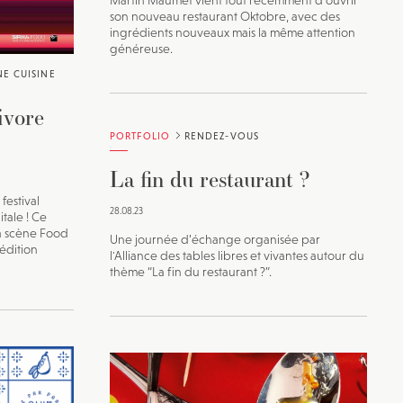
Martin Maumet vient tout récemment d'ouvrir
son nouveau restaurant Oktobre, avec des
ingrédients nouveaux mais la même attention
généreuse.
NE CUISINE
ivore
PORTFOLIO
RENDEZ-VOUS
La fin du restaurant ?
festival
28.08.23
tale ! Ce
a scène Food
Une journée d’échange organisée par
édition
l'Alliance des tables libres et vivantes autour du
thème “La fin du restaurant ?”.