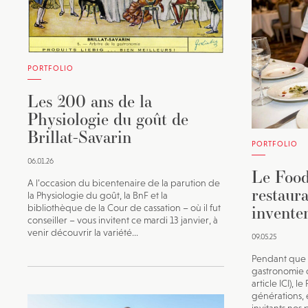
PORTFOLIO
Les 200 ans de la
Physiologie du goût de
Brillat-Savarin
PORTFOLIO
06.01.26
Le Food
A l’occasion du bicentenaire de la parution de
restaura
la Physiologie du goût, la BnF et la
invente
bibliothèque de la Cour de cassation – où il fut
conseiller – vous invitent ce mardi 13 janvier, à
venir découvrir la variété...
09.05.25
Pendant que l
gastronomie c
article ICI), 
générations, 