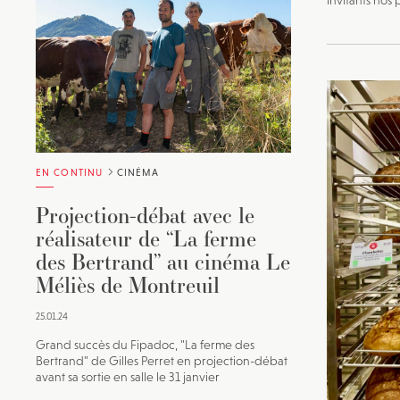
invitants nos 
EN CONTINU
CINÉMA
Projection-débat avec le
réalisateur de “La ferme
des Bertrand” au cinéma Le
Méliès de Montreuil
25.01.24
Grand succès du Fipadoc, "La ferme des
Bertrand" de Gilles Perret en projection-débat
avant sa sortie en salle le 31 janvier