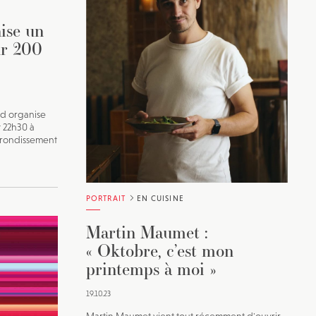
ise un
ur 200
d organise
t 22h30 à
rrondissement
PORTRAIT
EN CUISINE
Martin Maumet :
« Oktobre, c’est mon
printemps à moi »
19.10.23