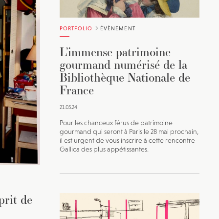
vec une
PORTFOLIO
ÉVÈNEMENT
L’immense patrimoine
gourmand numérisé de la
Bibliothèque Nationale de
France
21.05.24
Pour les chanceux férus de patrimoine
gourmand qui seront à Paris le 28 mai prochain,
il est urgent de vous inscrire à cette rencontre
Gallica des plus appétissantes.
prit de