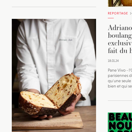
REPORTAGE
Adriano
boulange
exclusi
fait du 
18.01.24
Pane Vivo - l’
parisiennes de
qu'une seule 
bien et qui s