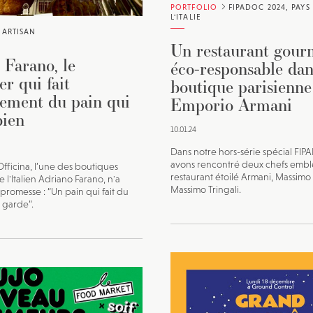
PORTFOLIO
FIPADOC 2024, PAYS 
L'ITALIE
ARTISAN
Un restaurant gour
 Farano, le
éco-responsable dan
r qui fait
boutique parisienne
vement du pain qui
Emporio Armani
bien
10.01.24
Dans notre hors-série spécial FI
avons rencontré deux chefs emb
Officina, l’une des boutiques
restaurant étoilé Armani, Massimo
 l'Italien Adriano Farano, n'a
Massimo Tringali.
promesse : “Un pain qui fait du
e garde”.