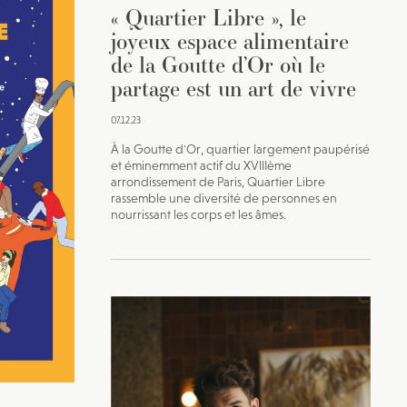
« Quartier Libre », le
joyeux espace alimentaire
de la Goutte d’Or où le
partage est un art de vivre
07.12.23
À la Goutte d'Or, quartier largement paupérisé
et éminemment actif du XVIIIème
arrondissement de Paris, Quartier Libre
rassemble une diversité de personnes en
nourrissant les corps et les âmes.