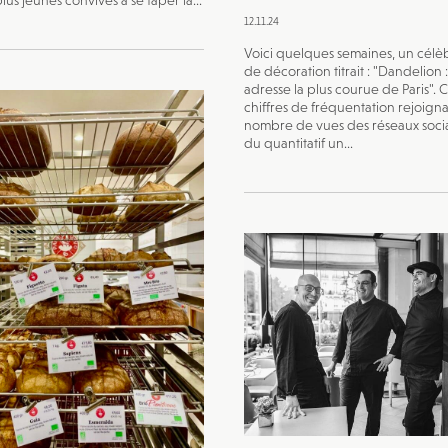
plus jeunes convives à se taper la...
12.11.24
Voici quelques semaines, un cél
de décoration titrait : "Dandelion 
adresse la plus courue de Paris". 
chiffres de fréquentation rejoigna
nombre de vues des réseaux socia
du quantitatif un...