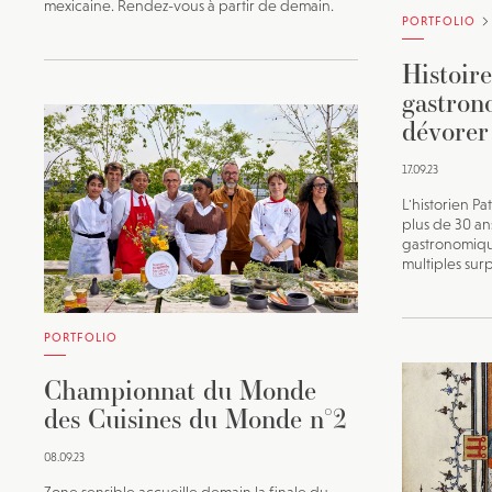
mexicaine. Rendez-vous à partir de demain.
PORTFOLIO
Histoire
gastron
dévorer
17.09.23
L'historien P
plus de 30 ans
gastronomiqu
multiples sur
PORTFOLIO
Championnat du Monde
des Cuisines du Monde n°2
08.09.23