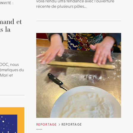
voilà rendu ultra tendance avec l'ouverture
INVITÉ :
récente de plusieurs pôles...
mand et
s la
PADOC, nous
lématiques du
 Mori et
REPORTAGE
REPORTAGE