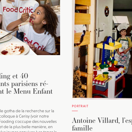
JE M'INSCRIS À LA NEWSLETTER
Pour recevoir toutes les deux semaines notre lettre d’info a
sélection d’articles …
ing et 40
nts parisiens ré-
nt le Menu Enfant
PORTRAIT
e gotha de la recherche sur la
olloque à Cerisy (voir notre
Antoine Villard, l’es
le Fooding s'occupe des nouvelles
famille
et de la plus belle manière, en