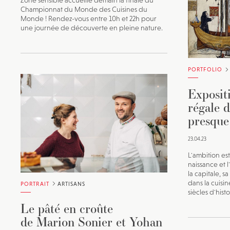
Zone sensible accueille demain la finale du
Championnat du Monde des Cuisines du
Monde ! Rendez-vous entre 10h et 22h pour
une journée de découverte en pleine nature.
PORTFOLIO
Exposit
régale 
presque 
23.04.23
L'ambition es
naissance et 
la capitale, 
dans la cuisin
PORTRAIT
ARTISANS
siècles d'histo
Le pâté en croûte
de Marion Sonier et Yohan