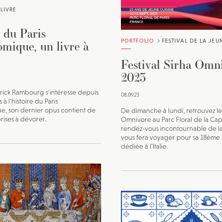
LIVRE
 du Paris
PORTFOLIO
FESTIVAL DE LA JEU
omique, un livre à
Festival Sirha Omn
2023
atrick Rambourg s'intéresse depuis
08.09.23
 à l'histoire du Paris
e, son dernier opus contient de
De dimanche à lundi, retrouvez le 
prises à dévorer.
Omnivore au Parc Floral de la Capi
rendez-vous incontournable de l
vous fera voyager pour sa 18ème 
dédiée à l’Italie.