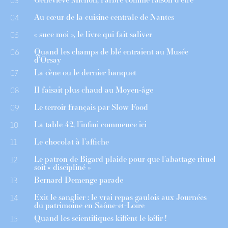
Au cœur de la cuisine centrale de Nantes
04
« suce moi », le livre qui fait saliver
05
Quand les champs de blé entraient au Musée
06
d’Orsay
La cène ou le dernier banquet
07
Il faisait plus chaud au Moyen-âge
08
Le terroir français par Slow Food
09
La table 42, l’infini commence ici
10
Le chocolat à l’affiche
11
Le patron de Bigard plaide pour que l’abattage rituel
12
soit « discipliné »
Bernard Demenge parade
13
Exit le sanglier : le vrai repas gaulois aux Journées
14
du patrimoine en Saône-et-Loire
Quand les scientifiques kiffent le kéfir !
15