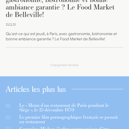
ambiance garantie ? Le Food Market
de Belleville!
15.11.23
Qu'est-ce qui est jeudi, à Paris, avec gastronomie, bistronomie et
bonne ambiance garantie ? Le Food Market de Belleville!
Chargement terminé
Articles les plus lus
Le « Menu d’un restaurant de Paris pendant le
01
Siège », le 25 décembre 1870
Le premier film pornographique français se passait
02
au restaurant
Geneviève Michon, l’arbre comme raison d’être
03