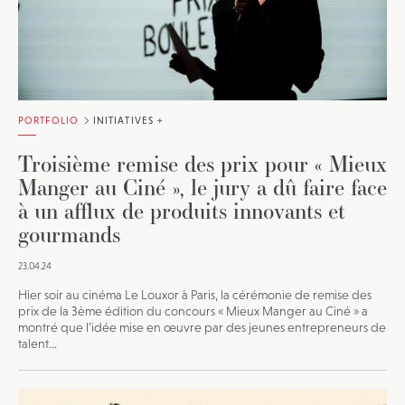
PORTFOLIO
INITIATIVES +
Troisième remise des prix pour « Mieux
Manger au Ciné », le jury a dû faire face
à un afflux de produits innovants et
gourmands
23.04.24
Hier soir au cinéma Le Louxor à Paris, la cérémonie de remise des
prix de la 3ème édition du concours « Mieux Manger au Ciné » a
montré que l’idée mise en œuvre par des jeunes entrepreneurs de
talent...