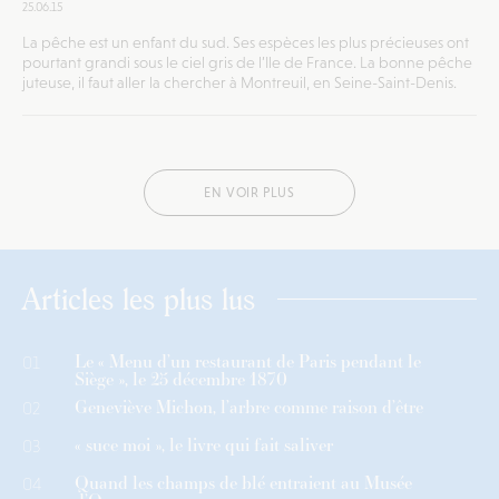
25.06.15
La pêche est un enfant du sud. Ses espèces les plus précieuses ont
pourtant grandi sous le ciel gris de l’Ile de France. La bonne pêche
juteuse, il faut aller la chercher à Montreuil, en Seine-Saint-Denis.
EN VOIR PLUS
Articles les plus lus
Le « Menu d’un restaurant de Paris pendant le
01
Siège », le 25 décembre 1870
Geneviève Michon, l’arbre comme raison d’être
02
« suce moi », le livre qui fait saliver
03
Quand les champs de blé entraient au Musée
04