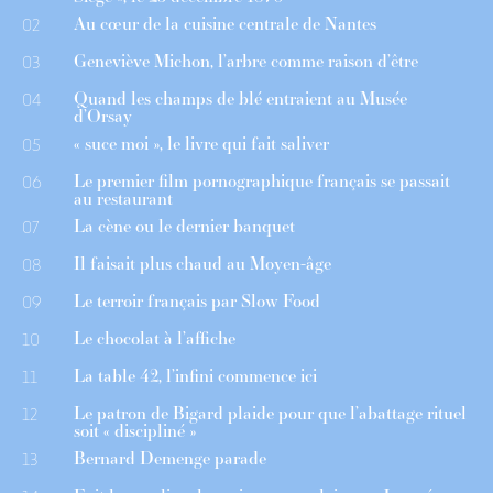
Au cœur de la cuisine centrale de Nantes
02
Geneviève Michon, l’arbre comme raison d’être
03
Quand les champs de blé entraient au Musée
04
d’Orsay
« suce moi », le livre qui fait saliver
05
Le premier film pornographique français se passait
06
au restaurant
La cène ou le dernier banquet
07
Il faisait plus chaud au Moyen-âge
08
Le terroir français par Slow Food
09
Le chocolat à l’affiche
10
La table 42, l’infini commence ici
11
Le patron de Bigard plaide pour que l’abattage rituel
12
soit « discipliné »
Bernard Demenge parade
13