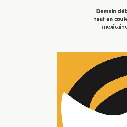
Demain débu
haut en coul
mexicain