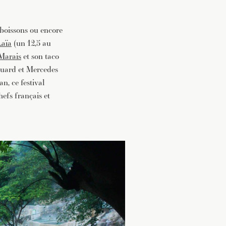
s boissons ou encore
aïa
(un 12,5 au
Marais
et son taco
ouard et Mercedes
n, ce festival
hefs français et