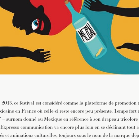
015, ce festival est considéré comme la plateforme de promotion d
caine en France où celle-ci reste encore peu présente. Temps fort d
ri” – surnom donné au Mexique en référence à son drapeau tricolore –
Expresso communication va encore plus loin en se déclinant tout a
tés et animations culturelles, toujours sous le nom de la marque dé