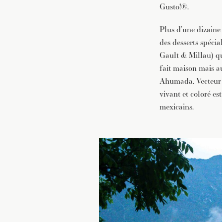
Gusto!®.
Plus d’une dizaine 
des desserts spéci
Gault & Millau) qu
fait maison mais au
Ahumada.
Vecteur
vivant et coloré es
mexicains.