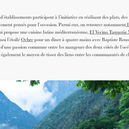
d’établissements participent à l’initiative en réalisant des plats, de
alement pensés pour l’occasion.
Parmi eux, on retrouve notamment
L
i propose une cuisine latine méditerranéenne,
El Vecino Taqueria 
ssi l’étoilé
Ochre
pour un dîner à quatre mains avec Baptiste Ren
 d’une passion commune entre les mangeurs des deux côtés de l’océa
t également le moyen de tisser des liens entre les communautés de c