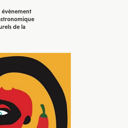
un évènement
vec une
gastronomique
urels de la