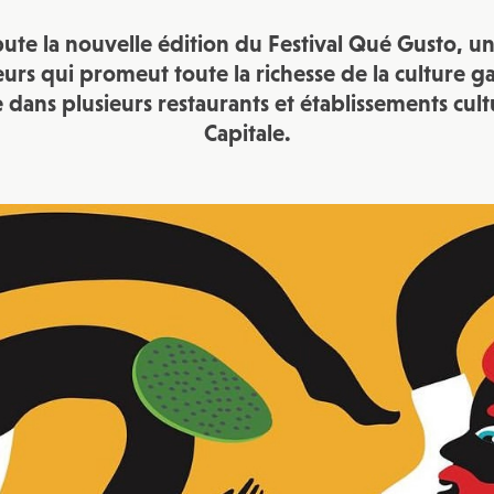
JE M'INSCRIS À LA NEWSLETTER
te la nouvelle édition du Festival Qué Gusto, 
Pour recevoir toutes les deux semaines notre lettre d’info a
sélection d’articles …
eurs qui promeut toute
la richesse de la culture 
e
dans plusieurs restaurants et établissements cult
Capitale.