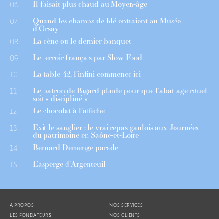
Il faisait plus chaud au Moyen-âge
06
Quand les champs de blé entraient au Musée
07
d’Orsay
La cène ou le dernier banquet
08
Le terroir français par Slow Food
09
La table 42, l’infini commence ici
10
Le patron de Bigard plaide pour que l’abattage rituel
11
soit « discipliné »
Le chocolat à l’affiche
12
Exit le sanglier : le vrai repas gaulois aux Journées
13
du patrimoine en Saône-et-Loire
Bernard Demenge parade
14
L’asperge d’Argenteuil
15
À PROPOS
NOS SERVICES
LES FONDATEURS
NOS CLIENTS