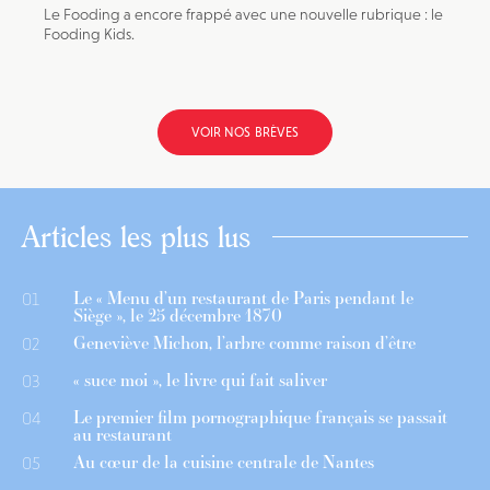
Le Fooding a encore frappé avec une nouvelle rubrique : le
Fooding Kids.
VOIR NOS BRÈVES
Articles les plus lus
Le « Menu d’un restaurant de Paris pendant le
01
Siège », le 25 décembre 1870
Geneviève Michon, l’arbre comme raison d’être
02
« suce moi », le livre qui fait saliver
03
Le premier film pornographique français se passait
04
au restaurant
Au cœur de la cuisine centrale de Nantes
05