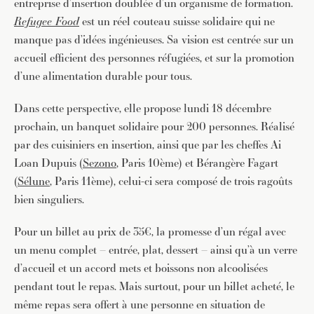
entreprise d’insertion doublée d’un organisme de formation.
Refugee Food
est un réel couteau suisse solidaire qui ne
manque pas d’idées ingénieuses. Sa vision est centrée sur un
accueil efficient des personnes réfugiées, et sur la promotion
d’une alimentation durable pour tous.
Dans cette perspective, elle propose lundi 18 décembre
prochain, un banquet solidaire pour 200 personnes. Réalisé
par des cuisiniers en insertion, ainsi que par les cheffes Ai
Loan Dupuis (
Sezono
, Paris 10ème) et Bérangère Fagart
(
Sélune
, Paris 11ème), celui-ci sera composé de trois ragoûts
bien singuliers.
Pour un billet au prix de 35€, la promesse d’un régal avec
un menu complet – entrée, plat, dessert – ainsi qu’à un verre
d’accueil et un accord mets et boissons non alcoolisées
pendant tout le repas. Mais surtout, pour un billet acheté, le
même repas sera offert à une personne en situation de