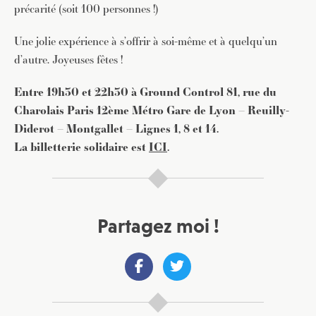
précarité (soit 100 personnes !)
Une jolie expérience à s’offrir à soi-même et à quelqu’un
d’autre. Joyeuses fêtes !
Entre 19h30 et 22h30 à Ground Control 81, rue du
Charolais Paris 12ème Métro Gare de Lyon – Reuilly-
Diderot – Montgallet – Lignes 1, 8 et 14.
La billetterie solidaire est
ICI
.
Partagez moi !
JE M'INSCRIS À LA NEWSLETTER
Pour recevoir toutes les deux semaines notre lettre
d’info avec une sélection d’articles …