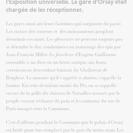
l’Exposition universelle. La gare d’Orsay était
chargée de les réceptionner.
Les gares aussi ont leurs fantômes qui surgissent du passé.
Les statues des semeurs et des moissonneurs peuplent
désormais ces murs.
Les glaneuses
ne peuvent toujours pas
se détendre le dos, condamnées au ramassage des épis par
Jean-François Millet.
Le faucheur
d’Eugène Guillaume
ressemble à un dieu ou un héros antique, nu, beau,
certainement descendant lointain du Gladiateur de
Borghèse. Le monstre qu’il s’apprête à abattre, s’appelle la
famine. En cette deuxième moitié du 19e, on se rappelle
encore de la grille du château de Versailles secouée par le
peuple venant réclamer du pain et les animaux du zoo de
Paris mangés sous la Commune.
C’est d’ailleurs pendant la Commune que le palais d’Orsay
est brulé pour être remplacé par la gare du même nom. Les