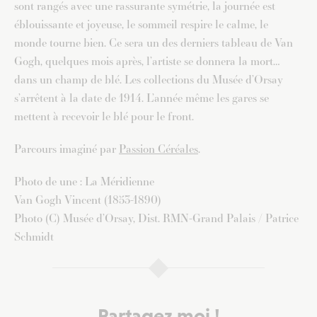
sont rangés avec une rassurante symétrie, la journée est
éblouissante et joyeuse, le sommeil respire le calme, le
monde tourne bien. Ce sera un des derniers tableau de Van
Gogh, quelques mois après, l’artiste se donnera la mort…
dans un champ de blé. Les collections du Musée d’Orsay
s’arrêtent à la date de 1914. L’année même les gares se
mettent à recevoir le blé pour le front.
Parcours imaginé par
Passion Céréales
.
Photo de une : La Méridienne
Van Gogh Vincent (1853-1890)
Photo (C) Musée d’Orsay, Dist. RMN-Grand Palais / Patrice
Schmidt
Partagez moi !