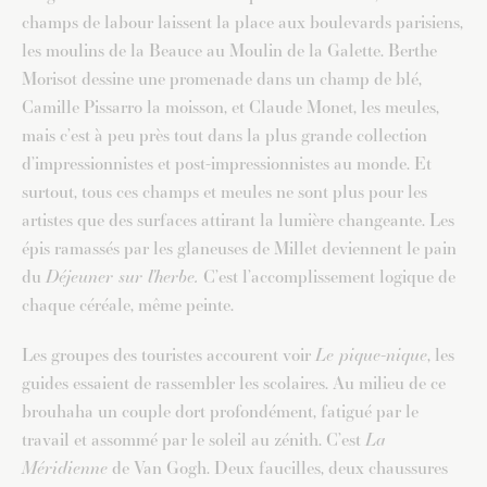
champs de labour laissent la place aux boulevards parisiens,
les moulins de la Beauce au Moulin de la Galette. Berthe
Morisot dessine une promenade dans un champ de blé,
Camille Pissarro la moisson, et Claude Monet, les meules,
mais c’est à peu près tout dans la plus grande collection
d’impressionnistes et post-impressionnistes au monde. Et
surtout, tous ces champs et meules ne sont plus pour les
artistes que des surfaces attirant la lumière changeante. Les
épis ramassés par les glaneuses de Millet deviennent le pain
du
Déjeuner sur l’herbe.
C’est l’accomplissement logique de
chaque céréale, même peinte.
Les groupes des touristes accourent voir
Le pique-nique
, les
guides essaient de rassembler les scolaires. Au milieu de ce
brouhaha un couple dort profondément, fatigué par le
travail et assommé par le soleil au zénith. C’est
La
Méridienne
de Van Gogh. Deux faucilles, deux chaussures