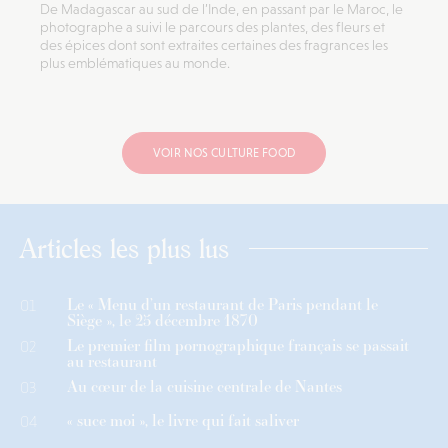
De Madagascar au sud de l’Inde, en passant par le Maroc, le
photographe a suivi le parcours des plantes, des fleurs et
des épices dont sont extraites certaines des fragrances les
plus emblématiques au monde.
VOIR NOS CULTURE FOOD
Articles les plus lus
Le « Menu d’un restaurant de Paris pendant le
01
Siège », le 25 décembre 1870
Le premier film pornographique français se passait
02
au restaurant
Au cœur de la cuisine centrale de Nantes
03
« suce moi », le livre qui fait saliver
04