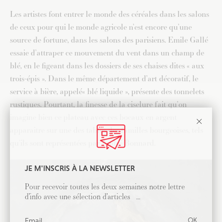
Les artistes font entrer le monde des céréales dans les salons
de ceux pour qui le monde agricole n’est encore qu’une
source de fortune, dans les salons des parisiens. Emile Gallé
essaie d’attraper ce mouvement du vent dans un champ de
blé, en le figeant dans les dossiers de ses chaises dites « aux
trois-épis ». Dans le même département d’art décoratif, le
service à bière, appelé« blé liquide », présente des tonnelets
rustiques. Pourtant, la finesse de la ciselure fait qu’on
imagine bien ce plateau avec ces bocaux en argent
apparaitre sur une des tables des familles bourgeoises, tels
qu’ils sont représentées par André Bonnard.
JE M'INSCRIS À LA NEWSLETTER
Pour recevoir toutes les deux semaines notre lettre
d’info avec une sélection d’articles …