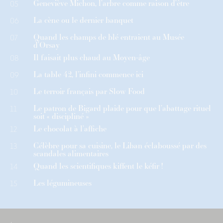
Geneviève Michon, l’arbre comme raison d’être
05
La cène ou le dernier banquet
06
Quand les champs de blé entraient au Musée
07
d’Orsay
Il faisait plus chaud au Moyen-âge
08
La table 42, l’infini commence ici
09
Le terroir français par Slow Food
10
Le patron de Bigard plaide pour que l’abattage rituel
11
soit « discipliné »
Le chocolat à l’affiche
12
Célèbre pour sa cuisine, le Liban éclaboussé par des
13
scandales alimentaires
Quand les scientifiques kiffent le kéfir !
14
Les légumineuses
15