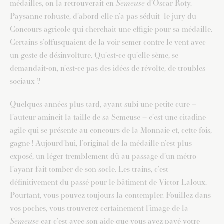
médailles, on la retrouverait en
Semeuse
d’Oscar Roty.
Paysanne robuste, d’abord elle n’a pas séduit le jury du
Concours agricole qui cherchait une effigie pour sa médaille.
Certains s’offusquaient de la voir semer contre le vent avec
un geste de désinvolture. Qu’est-ce qu’elle sème, se
demandait-on, n’est-ce pas des idées de révolte, de troubles
sociaux ?
Quelques années plus tard, ayant subi une petite cure –
l’auteur amincit la taille de sa Semeuse – c’est une citadine
agile qui se présente au concours de la Monnaie et, cette fois,
gagne ! Aujourd’hui, l’original de la médaille n’est plus
exposé, un léger tremblement dû au passage d’un métro
l’ayanr fait tomber de son socle. Les trains, c’est
définitivement du passé pour le bâtiment de Victor Laloux.
Pourtant, vous pouvez toujours la contempler. Fouillez dans
vos poches, vous trouverez certainement l’image de la
Semeuse
car c’est avec son aide que vous avez payé votre