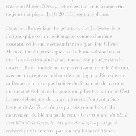
entrée au Musée d’Orsay. Cette élegante jeune femme orne
toujours nos pièces de 10, 20 et 50 centimes d’euro.
Dans la salle médiane des peintures, c’est la déesse de la
Fortune qui, avec un petit angelot comme charmant
assistant, veille sur le semeur français (par Luc-Olivier
Merson). On dit parfois que c’est la France elle-même, et
qu’elle ne laissera plus jamais tomber son protégé dans la
misère. Elle n’a tout de même pas convaincu Emile Zola qui,
avec mépris, traite ce tableau de « meringue ». Bien sûr, car
sa Beauce à lui n’est pas habitée de dieux mais de paysans
qui tuent et violent, de brigands qui pillent et torturent. C’est
la terre débordante de sang et de sueur. Pourtant même
l’auteur de
La Terre
n’a pas pu résister à la beauté du
mouvement du blé mu par le vent. «
Le vert jaune du blé, le
vert bleu de l’avoine, le vert gris du seigle
» présage la
recherche de la lumière par son ami Edouard Manet.