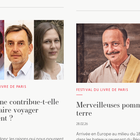
LIVRE DE PARIS
FESTIVAL DU LIVRE DE PARIS
ne contribue-t-elle
Merveilleuses pom
aire voyager
terre
nt ?
28.02.26
Arrivée en Europe au milieu du 18
donc les raisons qui nous poussent
dans les bateaux revenant du Pé