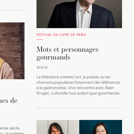
FESTIVAL DU LIVRE DE PARIS
Mots et personnages
gourmands
28.02.26
La littérature comme l'art, la poésie ou les
chansons populaires foisonnent de références
à la gastronomie. Une rencontre avec Alain
Kruger, culturelle tout autant que gourmande.
mes de
ème siècle,
rou, la pomme