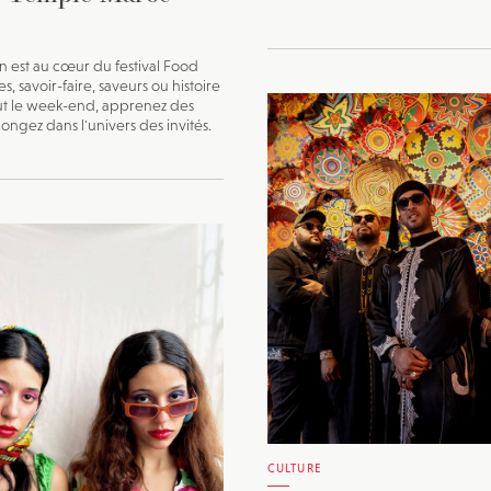
on est au cœur du festival Food
s, savoir-faire, saveurs ou histoire
out le week-end, apprenez des
ongez dans l'univers des invités.
CULTURE