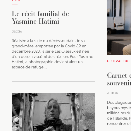
Le récit familial de
Yasmine Hatimi
05.07.26
Réalisée à la suite du décès soudain de sa
grand-mère, emportée par la Covid-19 en
décembre 2020, la série Les Oiseaux est née
d’un besoin viscéral de création. Pour Yasmine
Hatimi, la photographie devient alors un
FESTIVAL DU 
espace de refuge,...
Carnet 
souvenir
28.02.26
Des plages sa
bayous mystér
millénaires 
de l’Islande,
rencontres et