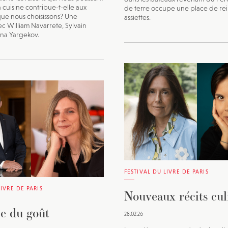
 cuisine contribue-t-elle aux
de terre occupe une place de re
que nous choisissons? Une
assiettes.
c William Navarrete, Sylvain
ina Yargekov.
FESTIVAL DU LIVRE DE PARIS
LIVRE DE PARIS
Nouveaux récits cul
ce du goût
28.02.26