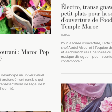
Électro, transe gna
petit plats pour la s
d’ouverture de Foo
Temple Maroc
05.07.26
Pour la soirée d’ouverture, Carte
chef Abdel Alaoui et à l’équipe d
ourani : Maroc Pop
et les dromadaires. Une soirée où 
é
musique dialoguent pour racont
contemporain.
 développe un univers visuel
et profondément sensible qui
 représentations de l’âge, de la
’identité.