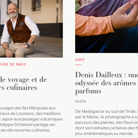
EXPO
LIVRE DE PARIS
Denis Dailleux : un
de voyage et de
odyssée des arômes 
s culinaires
parfums
05.07.26
uvages des îles Marquises aux
De Madagascar au sud de l’Inde, 
ieux de Louisiane, des traditions
par le Maroc, le photographe a sui
du Japon aux paysages volcaniques
parcours des plantes, des fleurs e
 Philippe Etchebest partage ses
dont sont extraites certaines des 
 ses découvertes culinaires.
plus emblématiques au monde.