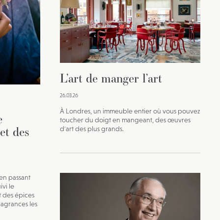
L’art de manger l’art
26.03.26
À Londres, un immeuble entier où vous pouvez
e
toucher du doigt en mangeant, des œuvres
et des
d'art des plus grands.
en passant
vi le
t des épices
fragrances les