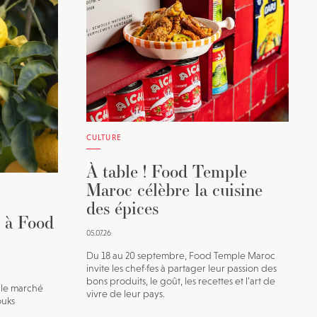
vec une
CULTURE
À table ! Food Temple
Maroc célèbre la cuisine
des épices
é à Food
05.07.26
Du 18 au 20 septembre, Food Temple Maroc
invite les chef·fes à partager leur passion des
bons produits, le goût, les recettes et l’art de
le marché
vivre de leur pays.
ouks