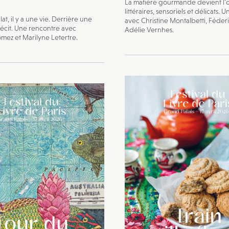
La matière gourmande devient l’o
littéraires, sensoriels et délicats.
at, il y a une vie. Derrière une
avec Christine Montalbetti, Féderi
récit. Une rencontre avec
Adélie Vernhes.
mez et Marilyne Letertre.