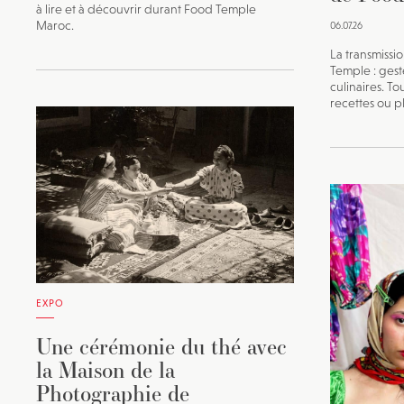
à lire et à découvrir durant Food Temple
Maroc.
06.07.26
La transmissi
Temple : geste
culinaires. T
recettes ou pl
EXPO
Une cérémonie du thé avec
la Maison de la
Photographie de