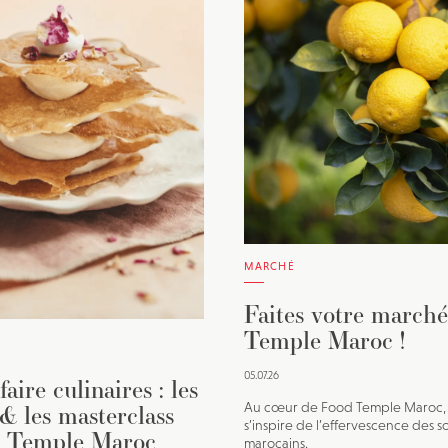
JE M'INSCRIS À LA NEWSLETTER
Pour recevoir toutes les deux semaines notre lettre d’info a
sélection d’articles …
MARCHÉ
Faites votre march
Temple Maroc !
05.07.26
faire culinaires : les
 & les masterclass
Au cœur de Food Temple Maroc, 
s’inspire de l’effervescence des s
d Temple Maroc
marocains.