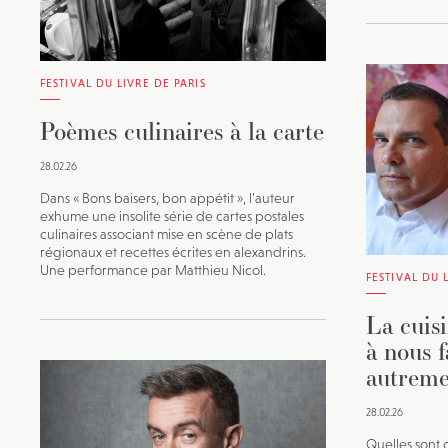
FESTIVAL DU LIVRE DE PARIS
Poèmes culinaires à la carte
28.02.26
Dans « Bons baisers, bon appétit », l’auteur
exhume une insolite série de cartes postales
culinaires associant mise en scène de plats
régionaux et recettes écrites en alexandrins.
Une performance par Matthieu Nicol.
FESTIVAL DU 
La cuisi
à nous f
autreme
28.02.26
Quelles sont 