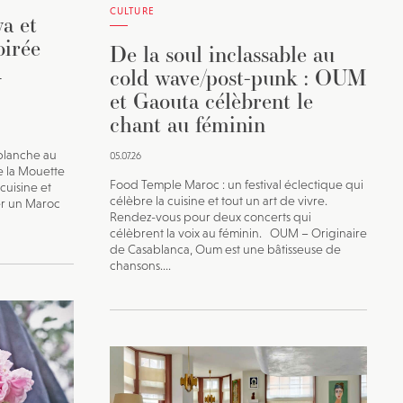
CULTURE
wa et
oirée
De la soul inclassable au
d
cold wave/post-punk : OUM
et Gaouta célèbrent le
chant au féminin
 blanche au
05.07.26
e la Mouette
Food Temple Maroc : un festival éclectique qui
cuisine et
célèbre la cuisine et tout un art de vivre.
er un Maroc
Rendez-vous pour deux concerts qui
célèbrent la voix au féminin. OUM – Originaire
de Casablanca, Oum est une bâtisseuse de
chansons....