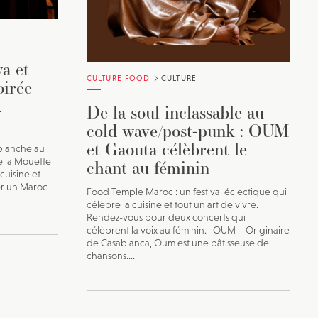
wa et
CULTURE FOOD
CULTURE
oirée
d
De la soul inclassable au
cold wave/post-punk : OUM
et Gaouta célèbrent le
 blanche au
e la Mouette
chant au féminin
cuisine et
er un Maroc
Food Temple Maroc : un festival éclectique qui
célèbre la cuisine et tout un art de vivre.
Rendez-vous pour deux concerts qui
célèbrent la voix au féminin. OUM – Originaire
de Casablanca, Oum est une bâtisseuse de
chansons....