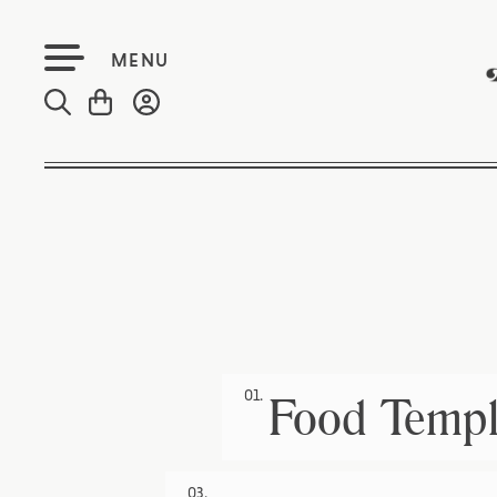
MENU
01.
Food Temp
03.