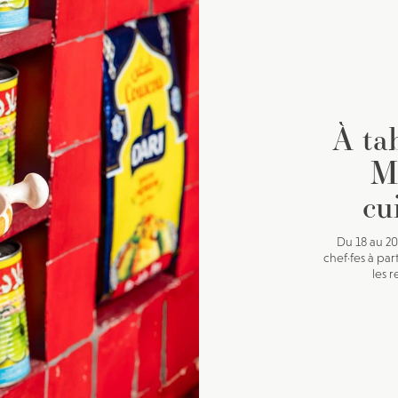
À ta
Ma
cu
Du 18 au 2
chef·fes à par
les r