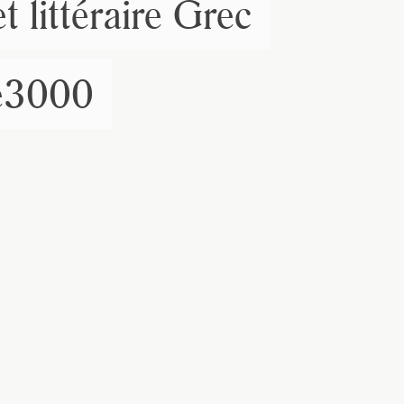
 littéraire Grec
vec une
le3000