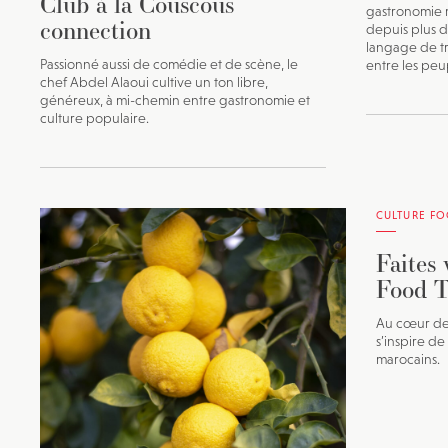
Club à la Couscous
gastronomie 
connection
depuis plus d
langage de tr
Passionné aussi de comédie et de scène, le
entre les peu
chef Abdel Alaoui cultive un ton libre,
généreux, à mi-chemin entre gastronomie et
culture populaire.
CULTURE F
Faites
Food T
Au cœur de
s’inspire de
marocains.