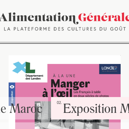
02.
le Maroc
Exposition Ma
04.