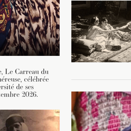
e, Le Carreau du
néreuse, célébrée
rsité de ses
ptembre 2026.