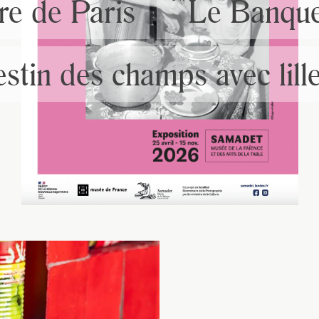
vre de Paris
Le Banquet
JE M'INSCRIS À LA NEWSLETTER
Pour recevoir toutes les deux semaines notre lettre d’info a
sélection d’articles …
estin des champs avec lil