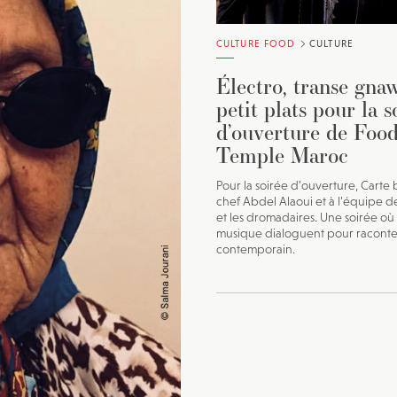
CULTURE FOOD
CULTURE
Électro, transe gna
petit plats pour la s
d’ouverture de Foo
Temple Maroc
Pour la soirée d’ouverture, Carte
chef Abdel Alaoui et à l’équipe d
et les dromadaires. Une soirée où 
musique dialoguent pour racont
contemporain.