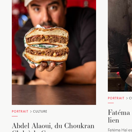
PORTRAIT
C
Fatéma 
PORTRAIT
CULTURE
lien
Abdel Alaoui, du Choukran
Fatéma Hal es