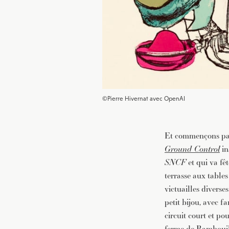
©Pierre Hivernat avec OpenAI
Et commençons par l
Ground Control
in
SNCF
et qui va fêt
terrasse aux tables
victuailles divers
petit bijou, avec f
circuit court et p
ferme de Rambouill