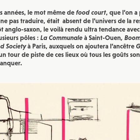
JE M'INSCRIS À LA NEWSLETTER
es années, le mot même de
food court
, que l’on a 
Pour recevoir toutes les deux semaines notre lettre d’info a
sélection d’articles …
ne pas traduire, était absent de l’univers de la re
t anglo-saxon, le voilà rendu ultra tendance avec
usieurs pôles :
La Communale
à Saint-Ouen
,
Boom
od Society
à Paris, auxquels on ajoutera l’ancêtre
G
n tour de piste de ces lieux où tous les goûts so
manquer.