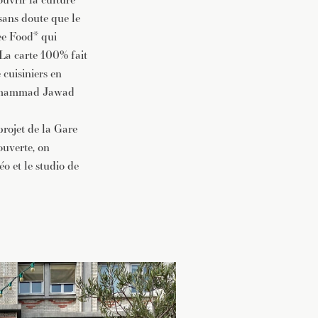
 sans doute que le
ee Food* qui
 La carte 100% fait
 cuisiniers en
 Mohammad Jawad
 projet de la Gare
ouverte, on
éo et le studio de