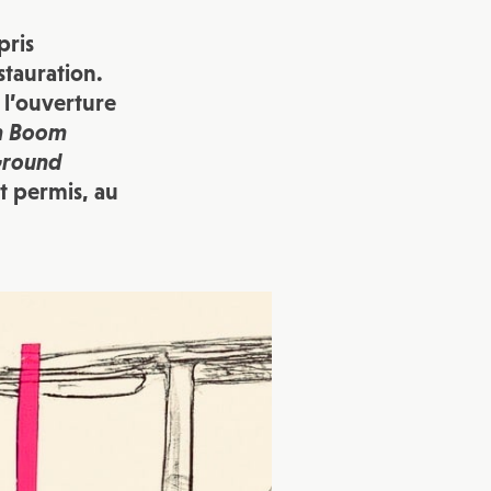
pris
vec une
stauration.
 l’ouverture
 Boom
round
nt permis, au