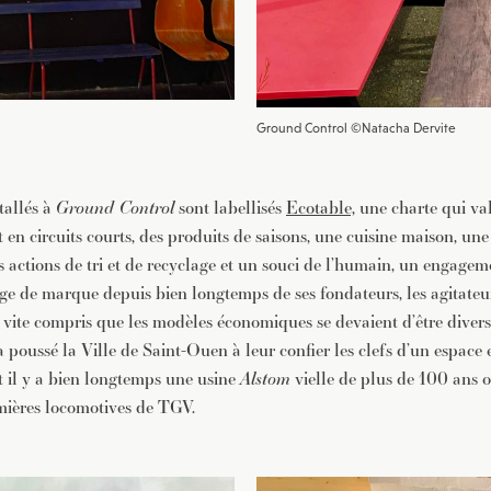
Ground Control ©Natacha Dervite
tallés à
Ground Control
sont labellisés
Ecotable,
une charte qui va
en circuits courts, des produits de saisons, une cuisine maison, un
es actions de tri et de recyclage et un souci de l’humain, un engage
age de marque depuis bien longtemps de ses fondateurs, les agitate
 vite compris que les modèles économiques se devaient d’être diversi
 poussé la Ville de Saint-Ouen à leur confier les clefs d’un espace 
nt il y a bien longtemps une usine
Alstom
vielle de plus de 100 ans 
emières locomotives de TGV.