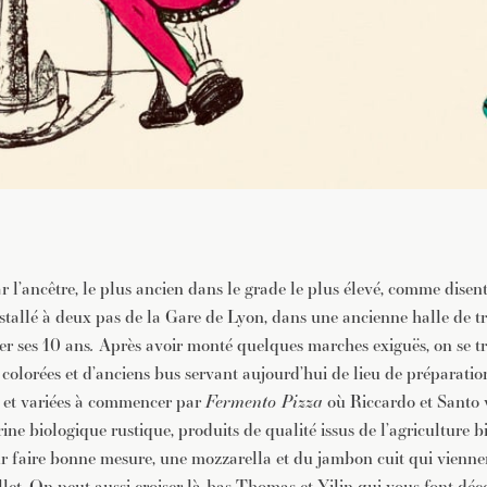
’ancêtre, le plus ancien dans le grade le plus élevé, comme disent l
stallé à deux pas de la Gare de Lyon, dans une ancienne halle de tri
er ses 10 ans
.
Après avoir monté quelques marches exiguës, on se t
 colorées et d’anciens bus servant aujourd’hui de lieu de préparati
es et variées à commencer par
Fermento Pizza
où Riccardo et Santo 
arine biologique rustique, produits de qualité issus de l’agriculture 
our faire bonne mesure, une mozzarella et du jambon cuit qui viennen
et. On peut aussi croiser là-bas Thomas et Yilin qui vous font déco