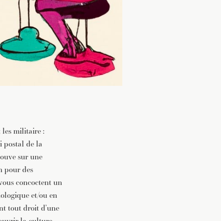
es militaire :
 postal de la
rouve sur une
on pour des
vous concoctent un
biologique et/ou en
t tout droit d’une
uvrir la culture