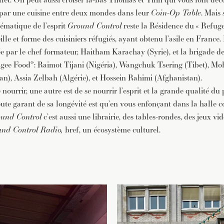
 par une cuisine entre deux mondes dans leur
Coin-Op Table
. Mais
lématique de l’esprit
Ground Control
reste la Résidence du « Refug
lle et forme des cuisiniers réfugiés, ayant obtenu l’asile en France.
e par le chef formateur, Haitham Karachay (Syrie), et la brigade de
fugee Food*: Raimot Tijani (Nigéria), Wangchuk Tsering (Tibet),
an), Assia Zelbah (Algérie), et Hossein Rahimi (Afghanistan).
 nourrir, une autre est de se nourrir l’esprit et la grande qualité du
oute garant de sa longévité est qu’en vous enfonçant dans la halle c
und Control
c’est aussi une librairie, des tables-rondes, des jeux vid
nd Control Radio,
bref, un écosystème culturel.