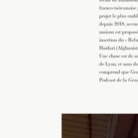
franco-taiwanaise
projet le plus emb
depuis 2018, accuei
maison est proposé
insertion du « Re
Haidari (Afghanist
Une chose est de se
de Lyon, et sans d
comprend que
Gro
Podcast de la
Grou