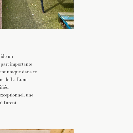
lide un
e part importante
ment unique dans ce
urs de La Lune
fiés.
exceptionnel, une
où furent