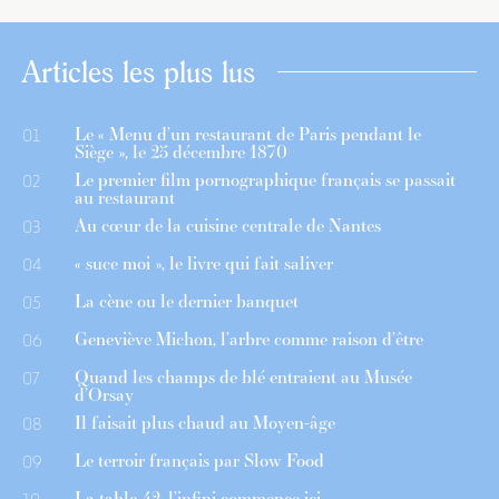
Articles les plus lus
Le « Menu d’un restaurant de Paris pendant le
01
Siège », le 25 décembre 1870
Le premier film pornographique français se passait
02
au restaurant
Au cœur de la cuisine centrale de Nantes
03
« suce moi », le livre qui fait saliver
04
La cène ou le dernier banquet
05
Geneviève Michon, l’arbre comme raison d’être
06
Quand les champs de blé entraient au Musée
07
d’Orsay
Il faisait plus chaud au Moyen-âge
08
Le terroir français par Slow Food
09
La table 42, l’infini commence ici