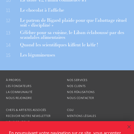
10
Le chocolat à l’affiche
11
Le patron de Bigard plaide pour que l’abattage rituel
12
soit « discipliné »
Célèbre pour sa cuisine, le Liban éclaboussé par des
13
scandales alimentaires
Quand les scientifiques kiffent le kéfir !
14
Les légumineuses
15
À PROPOS
NOS SERVICES
LES FONDATEURS
NOS CLIENTS
LA COMMUNAUTÉ
NOS RÉALISATIONS
NOUS REJOINDRE
NOUS CONTACTER
CHEFS & ARTISTES ASSOCIÉS
CGU
RECEVOIR NOTRE NEWSLETTER
MENTIONS LÉGALES
NOUS SOUTENIR
AGENDA
En poursuivant votre navigation sur ce site, vous acceptez