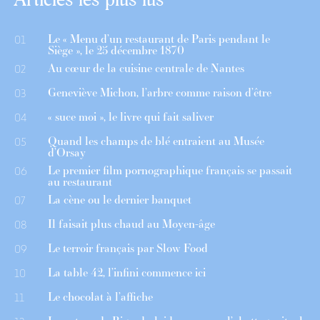
Le « Menu d’un restaurant de Paris pendant le
01
Siège », le 25 décembre 1870
Au cœur de la cuisine centrale de Nantes
02
Geneviève Michon, l’arbre comme raison d’être
03
« suce moi », le livre qui fait saliver
04
Quand les champs de blé entraient au Musée
05
d’Orsay
Le premier film pornographique français se passait
06
au restaurant
La cène ou le dernier banquet
07
Il faisait plus chaud au Moyen-âge
08
Le terroir français par Slow Food
09
La table 42, l’infini commence ici
10
Le chocolat à l’affiche
11