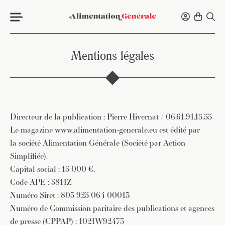
Mentions légales
Directeur de la publication : Pierre Hivernat / 06.61.91.15.55
Le magazine www.alimentation-generale.eu est édité par
la société Alimentation Générale (Société par Action
Simplifiée).
Capital social : 15 000 €.
Code APE : 5811Z
Numéro Siret : 803 925 064 00013
Numéro de Commission paritaire des publications et agences
de presse (CPPAP) : 1021W92473