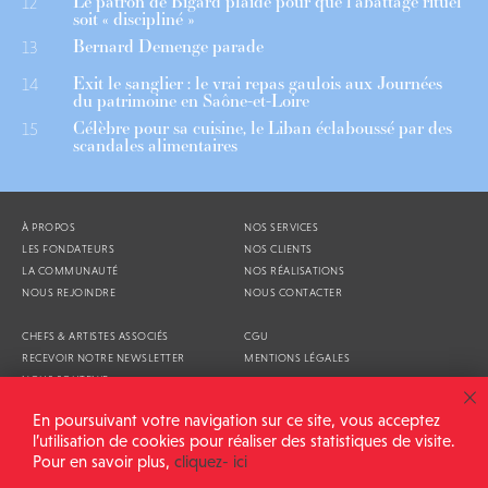
Le patron de Bigard plaide pour que l’abattage rituel
12
soit « discipliné »
Bernard Demenge parade
13
Exit le sanglier : le vrai repas gaulois aux Journées
14
du patrimoine en Saône-et-Loire
Célèbre pour sa cuisine, le Liban éclaboussé par des
15
scandales alimentaires
À PROPOS
NOS SERVICES
LES FONDATEURS
NOS CLIENTS
LA COMMUNAUTÉ
NOS RÉALISATIONS
NOUS REJOINDRE
NOUS CONTACTER
CHEFS & ARTISTES ASSOCIÉS
CGU
RECEVOIR NOTRE NEWSLETTER
MENTIONS LÉGALES
NOUS SOUTENIR
AGENDA
En poursuivant votre navigation sur ce site, vous acceptez
l’utilisation de cookies pour réaliser des statistiques de visite.
Pour en savoir plus,
cliquez- ici
ALIMENTATION GÉNÉRALE © 2026
TOUS DROITS RÉSERVÉS