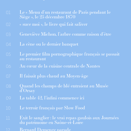
Le « Menu d’un restaurant de Paris pendant le
01
Siège », le 25 décembre 1870
« suce moi », le livre qui fait saliver
02
Geneviève Michon, l’arbre comme raison d’être
03
La cène ou le dernier banquet
04
Le premier film pornographique français se passait
05
au restaurant
Au cœur de la cuisine centrale de Nantes
06
Il faisait plus chaud au Moyen-âge
07
Quand les champs de blé entraient au Musée
08
d’Orsay
La table 42, l’infini commence ici
09
Le terroir français par Slow Food
10
Exit le sanglier : le vrai repas gaulois aux Journées
11
du patrimoine en Saône-et-Loire
Bernard Demenge parade
12