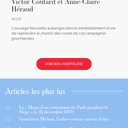
Victor Coutard et Anne-Claire
Héraud
10.12.21
L'ouvrage Nouvelles auberges donne immédiatement envie
de reprendre le chemin des routes de nos campagnes
gourmandes.
VOIR NOS HOSPITALITÉS
Articles les plus lus
Le « Menu d’un restaurant de Paris pendant le
01
Siège », le 25 décembre 1870
Geneviève Michon, l’arbre comme raison d’être
02