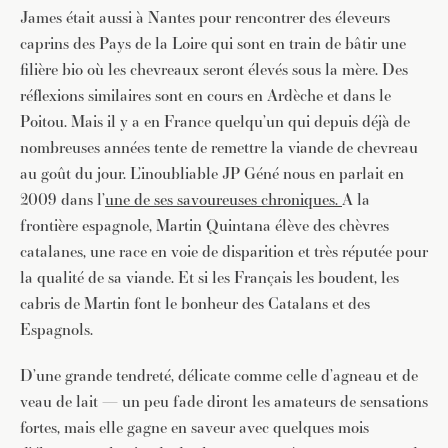
James était aussi à Nantes pour rencontrer des éleveurs
caprins des Pays de la Loire qui sont en train de bâtir une
filière bio où les chevreaux seront élevés sous la mère. Des
réflexions similaires sont en cours en Ardèche et dans le
Poitou. Mais il y a en France quelqu’un qui depuis déjà de
nombreuses années tente de remettre la viande de chevreau
au goût du jour. L’inoubliable JP Géné nous en parlait en
2009 dans l’
une
de ses savoureuses chroniques.
A la
frontière espagnole, Martin Quintana élève des chèvres
catalanes, une race en voie de disparition et très réputée pour
la qualité de sa viande. Et si les Français les boudent, les
cabris de Martin font le bonheur des Catalans et des
Espagnols.
D’une grande tendreté, délicate comme celle d’agneau et de
veau de lait — un peu fade diront les amateurs de sensations
fortes, mais elle gagne en saveur avec quelques mois