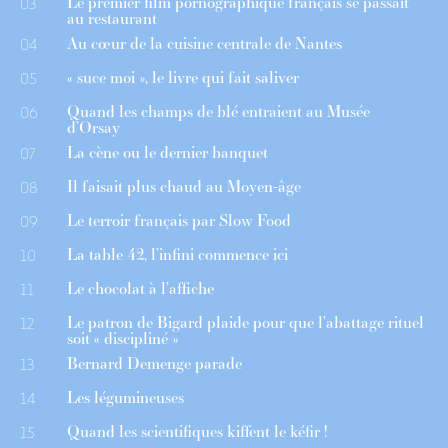
Le premier film pornographique français se passait
03
au restaurant
Au cœur de la cuisine centrale de Nantes
04
« suce moi », le livre qui fait saliver
05
Quand les champs de blé entraient au Musée
06
d’Orsay
La cène ou le dernier banquet
07
Il faisait plus chaud au Moyen-âge
08
Le terroir français par Slow Food
09
La table 42, l’infini commence ici
10
Le chocolat à l’affiche
11
Le patron de Bigard plaide pour que l’abattage rituel
12
soit « discipliné »
Bernard Demenge parade
13
Les légumineuses
14
Quand les scientifiques kiffent le kéfir !
15