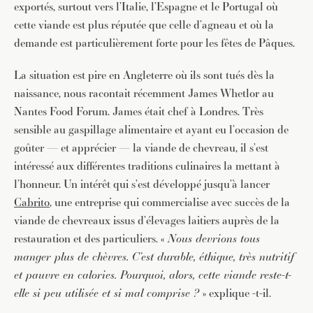
exportés, surtout vers l’Italie, l’Espagne et le Portugal où
cette viande est plus réputée que celle d’agneau et où la
demande est particulièrement forte pour les fêtes de Pâques.
La situation est pire en Angleterre où ils sont tués dès la
naissance, nous racontait récemment James Whetlor au
Nantes Food Forum. James était chef à Londres. Très
sensible au gaspillage alimentaire et ayant eu l’occasion de
goûter — et apprécier — la viande de chevreau, il s’est
intéressé aux différentes traditions culinaires la mettant à
l’honneur. Un intérêt qui s’est développé jusqu’à lancer
Cabrito
, une entreprise qui commercialise avec succès de la
viande de chevreaux issus d’élevages laitiers auprès de la
restauration et des particuliers. «
Nous devrions tous
manger plus de chèvres. C’est durable, éthique, très nutritif
et pauvre en calories. Pourquoi, alors, cette viande reste-t-
elle si peu utilisée et si mal comprise ?
» explique -t-il.