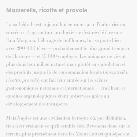
Mozzarella, ricotta et provola
La cathédrale est aujourd’hui en ruine, peu d’industries ont
survécu et l’agriculture productiviste s’est révélé être une
Fata Morgana. L’élevage de bufflonnes, lui, se porte bien
avec 200 000 têtes — probablement le plus grand troupeau
de l’histoire — et 15 000 employés. Les animaux ne vivent
plus dans leur milieu naturel mais plutôt en stabulation et
des produits jusque là de consommation locale (
mozzarella
,
ricotta
,
provola
) ont fait leur entrée sur les scènes
gastronomiques nationale et internationale — fraîcheur et
qualités organoleptiques étant préservées grâce au
développement des transports.
Mais Naples est une civilisation baroque où, par définition,
rien n’est vraiment ce qu’il semble être. Revenons donc sur le
terrain, plus précisément dans les Monti Lattari qui séparent