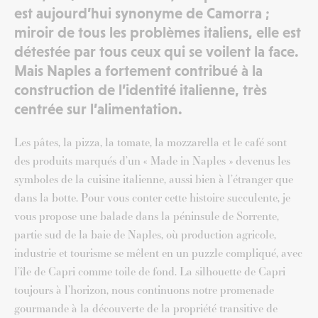
est aujourd’hui synonyme de Camorra ;
miroir de tous les problèmes italiens, elle est
détestée par tous ceux qui se voilent la face.
Mais Naples a fortement contribué à la
construction de l’identité italienne, très
centrée sur l’alimentation.
Les pâtes, la pizza, la tomate, la mozzarella et le café sont
des produits marqués d’un « Made in Naples » devenus les
symboles de la cuisine italienne, aussi bien à l’étranger que
dans la botte. Pour vous conter cette histoire succulente, je
vous propose une balade dans la péninsule de Sorrente,
partie sud de la baie de Naples, où production agricole,
industrie et tourisme se mêlent en un puzzle compliqué, avec
l’île de Capri comme toile de fond. La silhouette de Capri
toujours à l’horizon, nous continuons notre promenade
gourmande à la découverte de la propriété transitive de