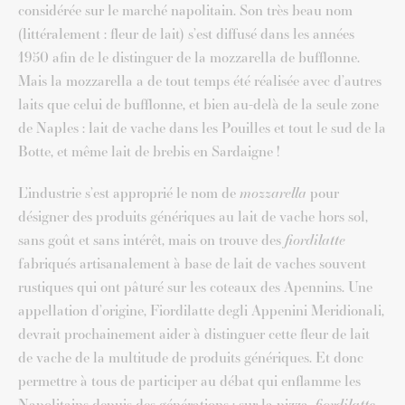
considérée sur le marché napolitain. Son très beau nom
(littéralement : fleur de lait) s’est diffusé dans les années
1950 afin de le distinguer de la mozzarella de bufflonne.
Mais la mozzarella a de tout temps été réalisée avec d’autres
laits que celui de bufflonne, et bien au-delà de la seule zone
de Naples : lait de vache dans les Pouilles et tout le sud de la
Botte, et même lait de brebis en Sardaigne !
L’industrie s’est approprié le nom de
mozzarella
pour
désigner des produits génériques au lait de vache hors sol,
sans goût et sans intérêt, mais on trouve des
fiordilatte
fabriqués artisanalement à base de lait de vaches souvent
rustiques qui ont pâturé sur les coteaux des Apennins. Une
appellation d’origine, Fiordilatte degli Appenini Meridionali,
devrait prochainement aider à distinguer cette fleur de lait
de vache de la multitude de produits génériques. Et donc
permettre à tous de participer au débat qui enflamme les
Napolitains depuis des générations : sur la pizza,
fiordilatte
,