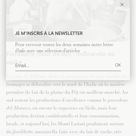
JE M'INSCRIS À LA NEWSLETTER
Pour recevoir toutes les deux semaines notre lettre
d’info avec une sélection d’articles …
Fiordilatte (fleur de lait) : mozzarella de
vache
À partir de XIXème siècle, la production de cette famille de
fromages se délocalise vers le nord de l’Italie où la matière
première (le lait de la plaine du Pô) est meilleur marché. Au
sud restent les productions d’excellence comme le
provolone
del Monaco
, ou encore le
ragusano
en Sicile, mais leur
production devient confidentielle et leur consommation,
locale, et aujourd’hui, les Monti Lattari produisent surtout
du
fiordilatte
, mozzarella faite avec du lait de vache, très