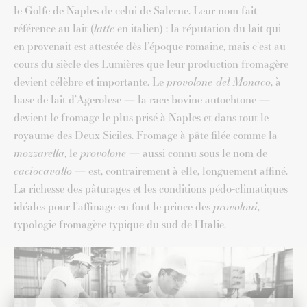
le Golfe de Naples de celui de Salerne. Leur nom fait
référence au lait (
latte
en italien) : la réputation du lait qui
en provenait est attestée dès l’époque romaine, mais c’est au
cours du siècle des Lumières que leur production fromagère
devient célèbre et importante. Le
provolone del Monaco
, à
base de lait d’Agerolese — la race bovine autochtone —
devient le fromage le plus prisé à Naples et dans tout le
royaume des Deux-Siciles. Fromage à pâte filée comme la
mozzarella
, le
provolone
— aussi connu sous le nom de
caciocavallo
— est, contrairement à elle, longuement affiné.
La richesse des pâturages et les conditions pédo-climatiques
idéales pour l’affinage en font le prince des
provoloni
,
typologie fromagère typique du sud de l’Italie.