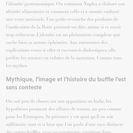
l’identité gastronomique. Ou comment Naples a élaboré son
identité alimentaire et comment celle-ci a ensuite endossé
une veste nationale. Une petite revanche des perdants de
l’unification de la Botte pourrait-on dire, même si ce serait
trop réducteur. L’identité est un phénomène complexe qui
cache bien sa nature éphémère. Aux autoroutes des
explications cause-à-effet et raccourcis dialectiques, elle
préfère les sentiers en volutes de la narration. Comme tous
les mythes.
Mythique, l’image et l’histoire du buffle l’est
sans conteste
On sait peu de choses sur son apparition en Italie, les
hypothèses prennent des allures de roman, un peu comme
pour les Etrusques. Sa présence y est quoi qu’il en soit
millénaire, tant et si bien que l’on parle d’une race distincte
des autres buffles, avec un patrimoine génétique bien