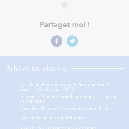
Partagez moi !
Articles les plus lus
Le « Menu d’un restaurant de Paris pendant le
01
Siège », le 25 décembre 1870
Le premier film pornographique français se passait
02
au restaurant
Geneviève Michon, l’arbre comme raison d’être
03
« suce moi », le livre qui fait saliver
04
Au cœur de la cuisine centrale de Nantes
05