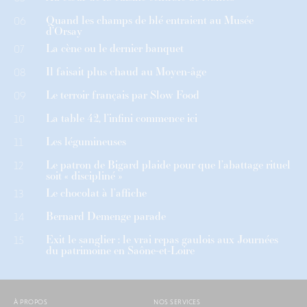
Quand les champs de blé entraient au Musée
06
d’Orsay
La cène ou le dernier banquet
07
Il faisait plus chaud au Moyen-âge
08
Le terroir français par Slow Food
09
La table 42, l’infini commence ici
10
Les légumineuses
11
Le patron de Bigard plaide pour que l’abattage rituel
12
soit « discipliné »
Le chocolat à l’affiche
13
Bernard Demenge parade
14
Exit le sanglier : le vrai repas gaulois aux Journées
15
du patrimoine en Saône-et-Loire
À PROPOS
NOS SERVICES