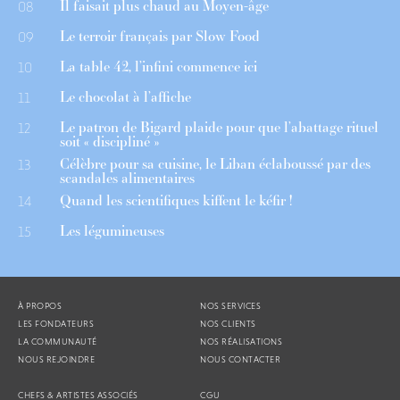
Il faisait plus chaud au Moyen-âge
08
Le terroir français par Slow Food
09
La table 42, l’infini commence ici
10
Le chocolat à l’affiche
11
Le patron de Bigard plaide pour que l’abattage rituel
12
soit « discipliné »
Célèbre pour sa cuisine, le Liban éclaboussé par des
13
scandales alimentaires
Quand les scientifiques kiffent le kéfir !
14
Les légumineuses
15
À PROPOS
NOS SERVICES
LES FONDATEURS
NOS CLIENTS
LA COMMUNAUTÉ
NOS RÉALISATIONS
NOUS REJOINDRE
NOUS CONTACTER
CHEFS & ARTISTES ASSOCIÉS
CGU