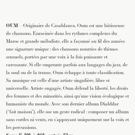
OUM
–
Originaire de Casablanca, Oum est une bâtisseuse
de chansons. Enracinée dans les rythmes complexes du
Maroc et grande mélodiste, elle a façonné au fil des années
une signature unique : des chansons nourries de thèmes
sensuels, portées par une voix à la fois puissante et
caressante. Si elle emprunte parfois aux langages du jazz, de
la soul ou de la transe, Oum échappe à toute classification.
Sa musique est celle d’une artiste singulière, libre et
universelle. Artiste engagée, Oum défend la liberté, les droits
des femmes et des minorités, ainsi qu’une vision écologique et
humaniste du monde. Avec son dernier album Dialddar
(“fait maison”), elle ose un geste radical : composer un album
sans cordes ni vents, en s’appuyant uniquement sur la voix et
les percussions.