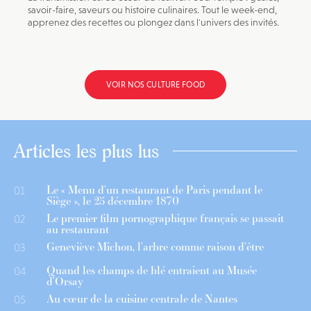
savoir-faire, saveurs ou histoire culinaires. Tout le week-end,
apprenez des recettes ou plongez dans l'univers des invités.
VOIR NOS CULTURE FOOD
Articles les plus lus
Le « Menu d’un restaurant de Paris pendant le
01
Siège », le 25 décembre 1870
Le premier film pornographique français se passait
02
au restaurant
Geneviève Michon, l’arbre comme raison d’être
03
Quand les champs de blé entraient au Musée
04
d’Orsay
Au cœur de la cuisine centrale de Nantes
05