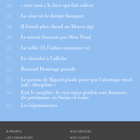
« suce moi », le livre qui fait saliver
06
La cène ou le dernier banquet
07
Il faisait plus chaud au Moyen-âge
08
Le terroir français par Slow Food
09
La table 42, l’infini commence ici
10
Le chocolat à l’affiche
11
Bernard Demenge parade
12
Le patron de Bigard plaide pour que l’abattage rituel
13
soit « discipliné »
Exit le sanglier : le vrai repas gaulois aux Journées
14
du patrimoine en Saône-et-Loire
Les légumineuses
15
À PROPOS
NOS SERVICES
LES FONDATEURS
NOS CLIENTS