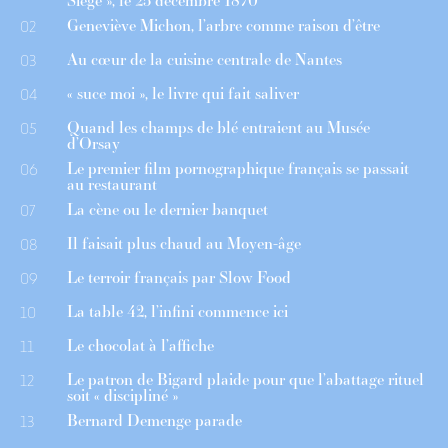
Siège », le 25 décembre 1870
Geneviève Michon, l’arbre comme raison d’être
02
Au cœur de la cuisine centrale de Nantes
03
« suce moi », le livre qui fait saliver
04
Quand les champs de blé entraient au Musée
05
d’Orsay
Le premier film pornographique français se passait
06
au restaurant
La cène ou le dernier banquet
07
Il faisait plus chaud au Moyen-âge
08
Le terroir français par Slow Food
09
La table 42, l’infini commence ici
10
Le chocolat à l’affiche
11
Le patron de Bigard plaide pour que l’abattage rituel
12
soit « discipliné »
Bernard Demenge parade
13