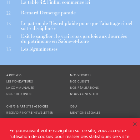
La table 42, l’infini commence ici
11
Bernard Demenge parade
12
Le patron de Bigard plaide pour que l’abattage rituel
13
soit « discipliné »
Exit le sanglier : le vrai repas gaulois aux Journées
14
du patrimoine en Saône-et-Loire
Les légumineuses
15
À PROPOS
NOS SERVICES
LES FONDATEURS
NOS CLIENTS
LA COMMUNAUTÉ
NOS RÉALISATIONS
NOUS REJOINDRE
NOUS CONTACTER
CHEFS & ARTISTES ASSOCIÉS
CGU
RECEVOIR NOTRE NEWSLETTER
MENTIONS LÉGALES
NOUS SOUTENIR
AGENDA
En poursuivant votre navigation sur ce site, vous acceptez
l’utilisation de cookies pour réaliser des statistiques de visite.