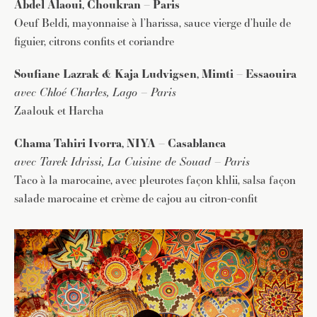
Abdel Alaoui, Choukran – Paris
Oeuf Beldi, mayonnaise à l’harissa, sauce vierge d’huile de
figuier, citrons confits et coriandre
Soufiane Lazrak & Kaja Ludvigsen, Mimti – Essaouira
avec Chloé Charles, Lago – Paris
Zaalouk et Harcha
Chama Tahiri Ivorra, NIYA – Casablanca
avec Tarek Idrissi, La Cuisine de Souad – Paris
Taco à la marocaine, avec pleurotes façon khlii, salsa façon
salade marocaine et crème de cajou au citron-confit