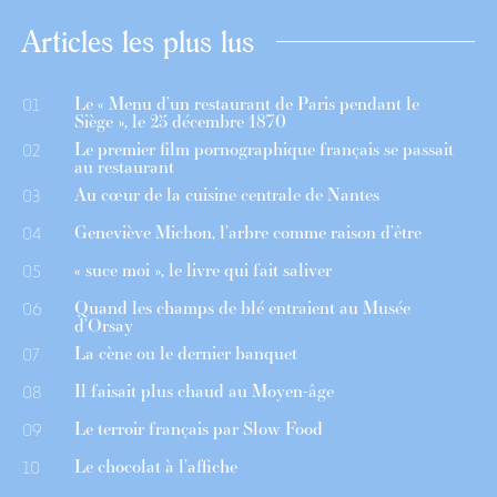
Articles les plus lus
Le « Menu d’un restaurant de Paris pendant le
01
Siège », le 25 décembre 1870
Le premier film pornographique français se passait
02
au restaurant
Au cœur de la cuisine centrale de Nantes
03
Geneviève Michon, l’arbre comme raison d’être
04
« suce moi », le livre qui fait saliver
05
Quand les champs de blé entraient au Musée
06
d’Orsay
La cène ou le dernier banquet
07
Il faisait plus chaud au Moyen-âge
08
Le terroir français par Slow Food
09
Le chocolat à l’affiche
10