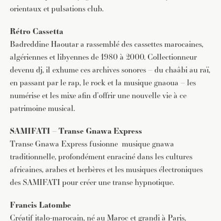
orientaux et pulsations club.
Rétro Cassetta
Badreddine Haoutar a rassemblé des cassettes marocaines,
algériennes et libyennes de 1980 à 2000. Collectionneur
devenu dj, il exhume ces archives sonores – du chaâbi au raï,
en passant par le rap, le rock et la musique gnaoua – les
numérise et les mixe afin d’offrir une nouvelle vie à ce
patrimoine musical.
JE M'INSCRIS À LA NEWSLETTER
SAMIFATI – Transe Gnawa Express
Pour recevoir toutes les deux semaines notre lettre
d’info avec une sélection d’articles …
Transe Gnawa Express fusionne
musique gnawa
traditionnelle, profondément enraciné dans les cultures
africaines, arabes et berbères et les musiques électroniques
des SAMIFATI pour créer une transe hypnotique.
Francis Latombe
Créatif italo-marocain, né au Maroc et grandi à Paris,