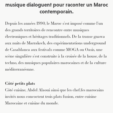
musique dialoguent pour raconter un Maroc
contemporain.
Depuis les années 1990, le Maroc s’est imposé comme l’un
des grands territoires de rencontre entre musiques
électroniques et héritages traditionnels. De la transe gnawa
aux nuits de Marrakech, des expérimentations underground
de Casablanca aux festivals comme MOGA ou Oasis, une
scène singulière s’est construite à la croisée de la house, de la
techno, des musiques populaires marocaines et de la culture
méditerranéenne.
Côté petits plats
Côté cuisine, Abdel Alaoui ainsi que les chef.fes marocains
invités nous concoctent trois plats fusion, entre cuisine
Marocaine et cuisine du monde.