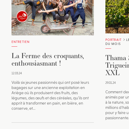
PORTRAIT
L
ENTRETIEN
DU MOIS
La Ferme des croquants,
Thama 
enthousiasmant !
Trigueir
XXL
12.03.24
Voilà six jeunes passionnés qui ont posé leurs
29.01.24
bagages sur une ancienne exploitation en
Comment deux
Ariège où ils produisent des fruits, des
animés par un
légumes, des œufs et des céréales, qu’ils ont
à la nature, s
apprit à transformer en pain, en bière, en
millions d'hab
conserve, et...
pour y faire u
passionnante