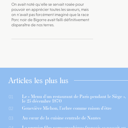
On avait noté qu'elle se servait rosée pour
pouvoir en apprécier toutes les saveurs, mais
on n'avait pas forcément imaginé que la race
Porc noir de Bigorre avait failli définitivement
disparaître de nos terres.
Articles les plus lus
Le « Menu d’un restaurant de Paris pendant le Siège »,
01
le 25 décembre 1870
Geneviève Michon, l’arbre comme raison d’être
02
Au cœur de la cuisine centrale de Nantes
03
Le premier film pornographique français se passait au
04