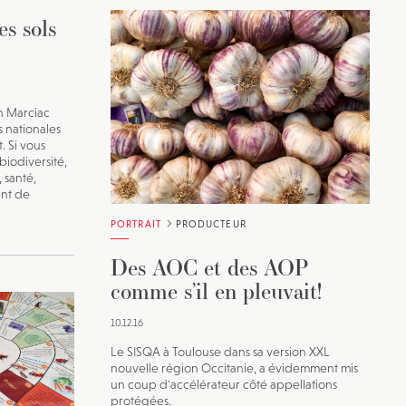
es sols
n Marciac
s nationales
. Si vous
biodiversité,
, santé,
ent de
PORTRAIT
PRODUCTEUR
Des AOC et des AOP
comme s’il en pleuvait!
10.12.16
Le SISQA à Toulouse dans sa version XXL
nouvelle région Occitanie, a évidemment mis
un coup d'accélérateur côté appellations
protégées.