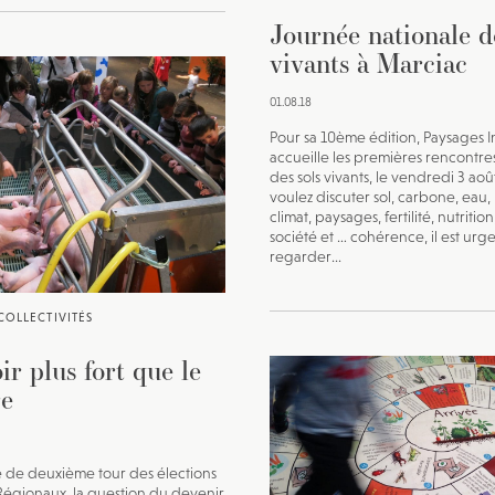
Journée nationale d
vivants à Marciac
01.08.18
Pour sa 10ème édition, Paysages I
accueille les premières rencontre
des sols vivants, le vendredi 3 août
voulez discuter sol, carbone, eau, 
climat, paysages, fertilité, nutrition
société et … cohérence, il est urg
regarder...
COLLECTIVITÉS
ir plus fort que le
re
le de deuxième tour des élections
Régionaux, la question du devenir