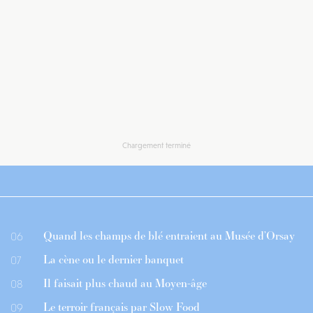
Chargement terminé
Quand les champs de blé entraient au Musée d’Orsay
06
La cène ou le dernier banquet
07
Il faisait plus chaud au Moyen-âge
08
Le terroir français par Slow Food
09