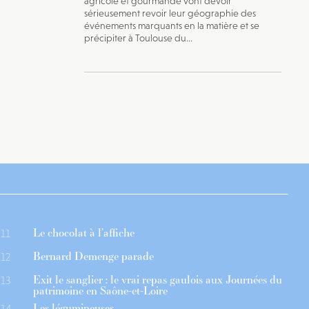
agricole et gourmande vont devoir
sérieusement revoir leur géographie des
événements marquants en la matière et se
précipiter à Toulouse du...
Le chocolat à l’affiche
11
Bernard Demenge parade
12
Exit le sanglier : le vrai repas gaulois aux Journées du
13
patrimoine en Saône-et-Loire
Les légumineuses
14