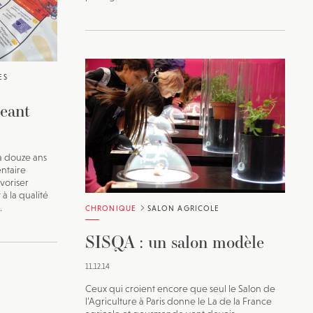
ES
eant
a douze ans
entaire
avoriser
à la qualité
.
CHRONIQUE
SALON AGRICOLE
SISQA : un salon modèle
11.12.14
Ceux qui croient encore que seul le Salon de
l’Agriculture à Paris donne le La de la France