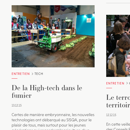
ENTRETIEN
TECH
ENTRETIEN
De la High-tech dans le
fumier
Le terro
territoi
13.12.15
Certes de manière embryonnaire, les nouvelles
12.12.15
technologies ont débarqué au SISQA, pour le
En cette veil
plaisir de tous, mais surtout pour les jeunes
des Conseils 