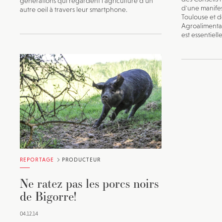
générations qui regardent l'agriculture d'un
d'une manife
autre oeil à travers leur smartphone.
Toulouse et de
Agroalimenta
est essentielle
REPORTAGE
PRODUCTEUR
Ne ratez pas les porcs noirs
de Bigorre!
04.12.14