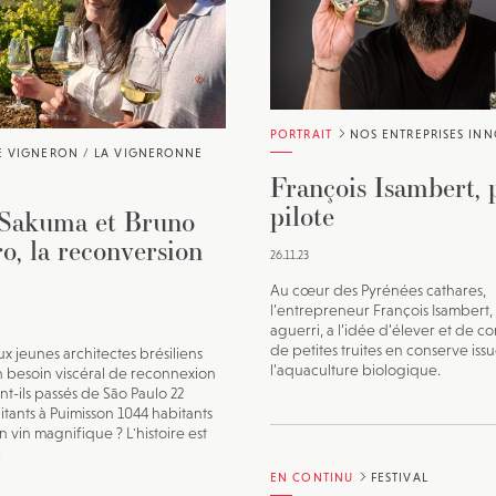
JE M'INSCRIS À LA NEWSLETTER
Pour recevoir toutes les deux semaines notre lettre d’info a
sélection d’articles …
PORTRAIT
NOS ENTREPRISES IN
E VIGNERON / LA VIGNERONNE
François Isambert, 
pilote
Sakuma et Bruno
o, la reconversion
26.11.23
Au cœur des Pyrénées cathares,
l’entrepreneur François Isambert
aguerri, a l’idée d’élever et de c
de petites truites en conserve iss
 jeunes architectes brésiliens
l’aquaculture biologique.
 besoin viscéral de reconnexion
ont-ils passés de São Paulo 22
itants à Puimisson 1044 habitants
n vin magnifique ? L'histoire est
.
EN CONTINU
FESTIVAL