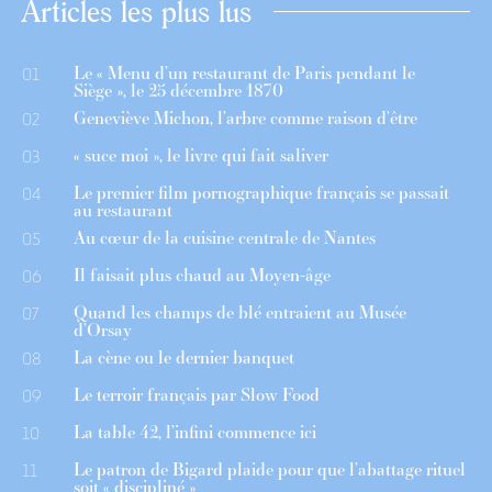
Articles les plus lus
Le « Menu d’un restaurant de Paris pendant le
01
Siège », le 25 décembre 1870
Geneviève Michon, l’arbre comme raison d’être
02
« suce moi », le livre qui fait saliver
03
Le premier film pornographique français se passait
04
au restaurant
Au cœur de la cuisine centrale de Nantes
05
Il faisait plus chaud au Moyen-âge
06
Quand les champs de blé entraient au Musée
07
d’Orsay
La cène ou le dernier banquet
08
Le terroir français par Slow Food
09
La table 42, l’infini commence ici
10
Le patron de Bigard plaide pour que l’abattage rituel
11
soit « discipliné »