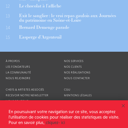
Le chocolat à l’affiche
12
Exit le sanglier : le vrai repas gaulois aux Journées
13
du patrimoine en Saône-et-Loire
Bernard Demenge parade
14
L’asperge d’Argenteuil
15
À PROPOS
NOS SERVICES
LES FONDATEURS
NOS CLIENTS
LA COMMUNAUTÉ
NOS RÉALISATIONS
NOUS REJOINDRE
NOUS CONTACTER
CHEFS & ARTISTES ASSOCIÉS
CGU
RECEVOIR NOTRE NEWSLETTER
MENTIONS LÉGALES
NOUS SOUTENIR
AGENDA
En poursuivant votre navigation sur ce site, vous acceptez
l’utilisation de cookies pour réaliser des statistiques de visite.
Pour en savoir plus,
cliquez- ici
ALIMENTATION GÉNÉRALE © 2026
TOUS DROITS RÉSERVÉS