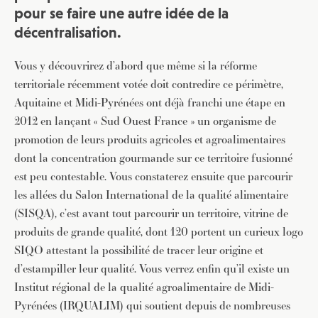
pour se faire une autre idée de la
décentralisation.
Vous y découvrirez d’abord que même si la réforme
territoriale récemment votée doit contredire ce périmètre,
Aquitaine et Midi-Pyrénées ont déjà franchi une étape en
2012 en lançant « Sud Ouest France » un organisme de
promotion de leurs produits agricoles et agroalimentaires
dont la concentration gourmande sur ce territoire fusionné
est peu contestable. Vous constaterez ensuite que parcourir
les allées du Salon International de la qualité alimentaire
(SISQA), c’est avant tout parcourir un territoire, vitrine de
produits de grande qualité, dont 120 portent un curieux logo
SIQO attestant la possibilité de tracer leur origine et
d’estampiller leur qualité. Vous verrez enfin qu’il existe un
Institut régional de la qualité agroalimentaire de Midi-
Pyrénées (IRQUALIM) qui soutient depuis de nombreuses