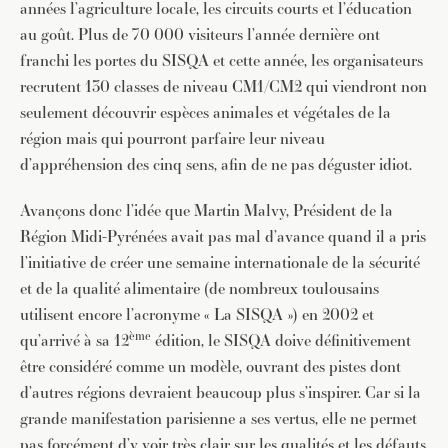
années l’agriculture locale, les circuits courts et l’éducation
au goût. Plus de 70 000 visiteurs l’année dernière ont
franchi les portes du SISQA et cette année, les organisateurs
recrutent 130 classes de niveau CM1/CM2 qui viendront non
seulement découvrir espèces animales et végétales de la
région mais qui pourront parfaire leur niveau
d’appréhension des cinq sens, afin de ne pas déguster idiot.
Avançons donc l’idée que Martin Malvy, Président de la
Région Midi-Pyrénées avait pas mal d’avance quand il a pris
l’initiative de créer une semaine internationale de la sécurité
et de la qualité alimentaire (de nombreux toulousains
utilisent encore l’acronyme « La SISQA ») en 2002 et
ème
qu’arrivé à sa 12
édition, le SISQA doive définitivement
être considéré comme un modèle, ouvrant des pistes dont
d’autres régions devraient beaucoup plus s’inspirer. Car si la
grande manifestation parisienne a ses vertus, elle ne permet
pas forcément d’y voir très clair sur les qualités et les défauts