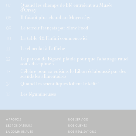
Quand les champs de blé entraient au Musée
07
d’Orsay
Il faisait plus chaud au Moyen-âge
08
Le terroir français par Slow Food
09
La table 42, l’infini commence ici
10
Le chocolat à l’affiche
11
Le patron de Bigard plaide pour que l’abattage rituel
12
soit « discipliné »
Célèbre pour sa cuisine, le Liban éclaboussé par des
13
scandales alimentaires
Quand les scientifiques kiffent le kéfir !
14
Les légumineuses
15
À PROPOS
NOS SERVICES
LES FONDATEURS
NOS CLIENTS
LA COMMUNAUTÉ
NOS RÉALISATIONS