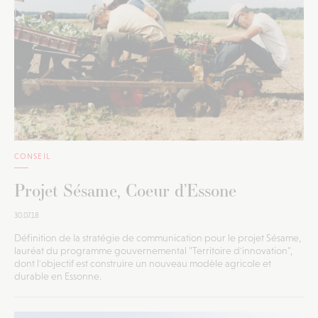
CONSEIL
Projet Sésame, Coeur d’Essone
30.07.18
Définition de la stratégie de communication pour le projet Sésame,
lauréat du programme gouvernemental "Territoire d'innovation",
dont l'objectif est construire un nouveau modèle agricole et
durable en Essonne.