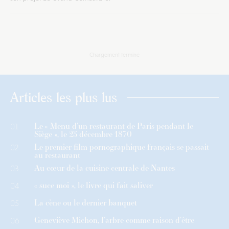
Chargement terminé
Articles les plus lus
Le « Menu d’un restaurant de Paris pendant le
01
Siège », le 25 décembre 1870
Le premier film pornographique français se passait
02
au restaurant
Au cœur de la cuisine centrale de Nantes
03
« suce moi », le livre qui fait saliver
04
La cène ou le dernier banquet
05
Geneviève Michon, l’arbre comme raison d’être
06