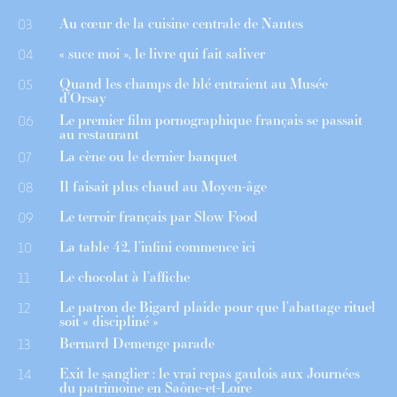
Au cœur de la cuisine centrale de Nantes
03
« suce moi », le livre qui fait saliver
04
Quand les champs de blé entraient au Musée
05
d’Orsay
Le premier film pornographique français se passait
06
au restaurant
La cène ou le dernier banquet
07
Il faisait plus chaud au Moyen-âge
08
Le terroir français par Slow Food
09
La table 42, l’infini commence ici
10
Le chocolat à l’affiche
11
Le patron de Bigard plaide pour que l’abattage rituel
12
soit « discipliné »
Bernard Demenge parade
13
Exit le sanglier : le vrai repas gaulois aux Journées
14
du patrimoine en Saône-et-Loire