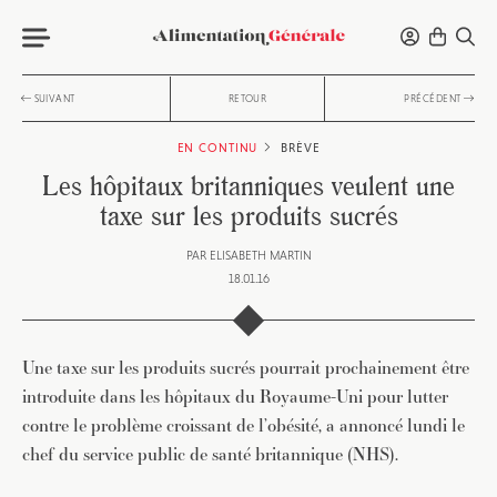
SUIVANT
RETOUR
PRÉCÉDENT
EN CONTINU
BRÈVE
Les hôpitaux britanniques veulent une
taxe sur les produits sucrés
PAR
ELISABETH MARTIN
18.01.16
Une taxe sur les produits sucrés pourrait prochainement être
introduite dans les hôpitaux du Royaume-Uni pour lutter
contre le problème croissant de l’obésité, a annoncé lundi le
chef du service public de santé britannique (NHS).