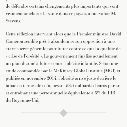
de défendre certains changements plus importants qui vont
vraiment améliorer la santé dans ce pays », a fait valoir M.
Stevens.
Cette réflexion intervient alors que le Premier ministre David
Cameron semble prêt à abandonner son opposition à une
+taxe sucre+ générale pour lutter contre ce qu’il a qualifié de
« crise de l’obésité ». Le gouvernement finalise actuellement
un plan destiné à lutter contre l’obésité infantile. Selon une
étude commandée par le McKinsey Global Institue (MGI) et
publiée en novembre 2014, l’obésité arrive juste derrière le
tabac en termes de coût, pesant 58,6 milliards d’euros par an
et entraînant une perte annuelle équivalente à 3% du PIB
du Royaume-Uni.