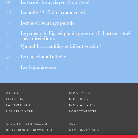
Le terroir français par Slow Food
09
La table 42, l’infini commence ici
10
Bernard Demenge parade
11
Le patron de Bigard plaide pour que l’abattage rituel
12
soit « discipliné »
Quand les scientifiques kiffent le kéfir !
13
Le chocolat à l’affiche
14
Les légumineuses
15
À PROPOS
NOS SERVICES
LES FONDATEURS
NOS CLIENTS
LA COMMUNAUTÉ
NOS RÉALISATIONS
NOUS REJOINDRE
NOUS CONTACTER
CHEFS & ARTISTES ASSOCIÉS
CGU
RECEVOIR NOTRE NEWSLETTER
MENTIONS LÉGALES
NOUS SOUTENIR