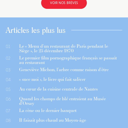
VOIR NOS BRÈVES
Articles les plus lus
Le « Menu d’un restaurant de Paris pendant le
01
Siège », le 25 décembre 1870
Le premier film pornographique français se passait
02
au restaurant
Geneviève Michon, l’arbre comme raison d’être
03
« suce moi », le livre qui fait saliver
04
Au cœur de la cuisine centrale de Nantes
05
Quand les champs de blé entraient au Musée
06
d’Orsay
La cène ou le dernier banquet
07
Il faisait plus chaud au Moyen-âge
08