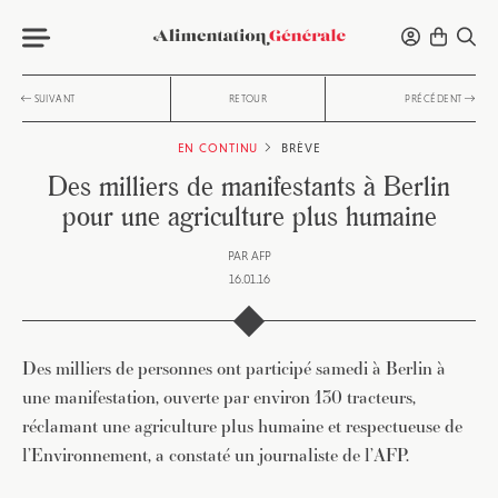
SUIVANT
RETOUR
PRÉCÉDENT
EN CONTINU
BRÈVE
Des milliers de manifestants à Berlin
pour une agriculture plus humaine
PAR
AFP
16.01.16
Des milliers de personnes ont participé samedi à Berlin à
une manifestation, ouverte par environ 130 tracteurs,
réclamant une agriculture plus humaine et respectueuse de
l’Environnement, a constaté un journaliste de l’AFP.