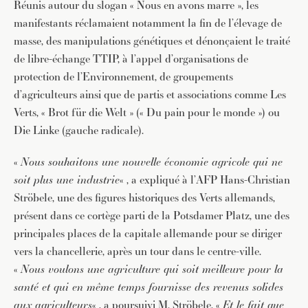
Réunis autour du slogan « Nous en avons marre », les
manifestants réclamaient notamment la fin de l’élevage de
masse, des manipulations génétiques et dénonçaient le traité
de libre-échange TTIP, à l’appel d’organisations de
protection de l’Environnement, de groupements
d’agriculteurs ainsi que de partis et associations comme Les
Verts, « Brot für die Welt » (« Du pain pour le monde ») ou
Die Linke (gauche radicale).
«
Nous souhaitons une nouvelle économie agricole qui ne
soit plus une industrie
« , a expliqué à l’AFP Hans-Christian
Ströbele, une des figures historiques des Verts allemands,
présent dans ce cortège parti de la Potsdamer Platz, une des
principales places de la capitale allemande pour se diriger
vers la chancellerie, après un tour dans le centre-ville.
«
Nous voulons une agriculture qui soit meilleure pour la
santé et qui en même temps fournisse des revenus solides
aux agriculteurs
« , a poursuivi M. Ströbele. «
Et le fait que