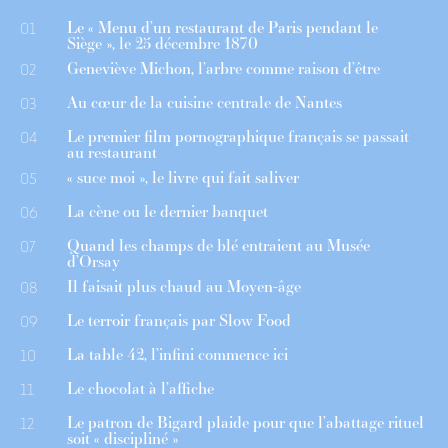
Le « Menu d’un restaurant de Paris pendant le
01
Siège », le 25 décembre 1870
Geneviève Michon, l’arbre comme raison d’être
02
Au cœur de la cuisine centrale de Nantes
03
Le premier film pornographique français se passait
04
au restaurant
« suce moi », le livre qui fait saliver
05
La cène ou le dernier banquet
06
Quand les champs de blé entraient au Musée
07
d’Orsay
Il faisait plus chaud au Moyen-âge
08
Le terroir français par Slow Food
09
La table 42, l’infini commence ici
10
Le chocolat à l’affiche
11
Le patron de Bigard plaide pour que l’abattage rituel
12
soit « discipliné »