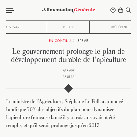
SUIVANT
RETOUR
PRÉCÉDENT
EN CONTINU
BRÈVE
Le gouvernement prolonge le plan de
développement durable de l’apiculture
PAR
AFP
18.01.16
Le ministre de l’Agriculture, Stéphane Le Foll, a annoncé
lundi que 70% des objectifs du plan pour dynamiser
l’apiculture française lancé il y a trois ans avaient été
remplis, et qu’il serait prolongé jusqu’en 2017.