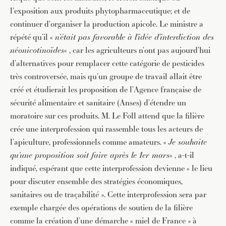
l’exposition aux produits phytopharmaceutique; et de
continuer d’organiser la production apicole. Le ministre a
répété qu’il «
n’était pas favorable à l’idée d’interdiction des
néonicotinoïdes
« , car les agriculteurs n’ont pas aujourd’hui
d’alternatives pour remplacer cette catégorie de pesticides
très controversée, mais qu’un groupe de travail allait être
créé et étudierait les proposition de l’Agence française de
sécurité alimentaire et sanitaire (Anses) d’étendre un
moratoire sur ces produits. M. Le Foll attend que la filière
crée une interprofession qui rassemble tous les acteurs de
l’apiculture, professionnels comme amateurs. «
Je souhaite
qu’une proposition soit faire après le 1er mars
« , a-t-il
indiqué, espérant que cette interprofession devienne « le lieu
pour discuter ensemble des stratégies économiques,
sanitaires ou de traçabilité ». Cette interprofession sera par
exemple chargée des opérations de soutien de la filière
comme la création d’une démarche « miel de France » à