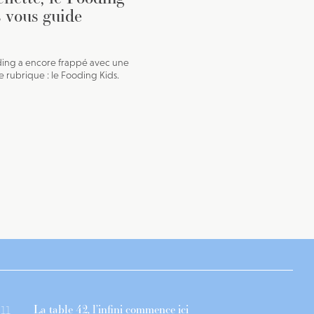
 vous guide
ing a encore frappé avec une
e rubrique : le Fooding Kids.
La table 42, l’infini commence ici
11