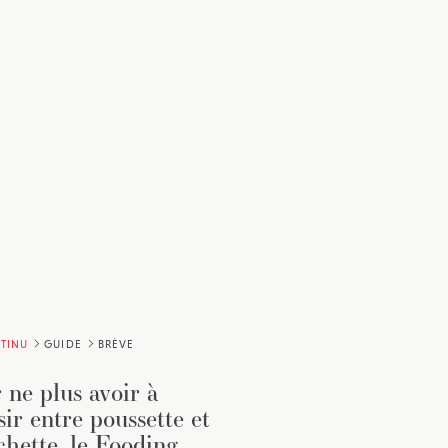
TINU
GUIDE
BRÈVE
 ne plus avoir à
sir entre poussette et
chette, le Fooding