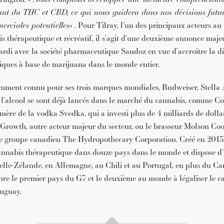
nant du THC et CBD, ce qui nous guidera dans nos décisions futu
rciales potentielles
« . Pour Tilray, l’un des principaux acteurs a
 thérapeutique et récréatif, il s’agit d’une deuxième annonce maje
rdi avec la société pharmaceutique Sandoz en vue d’accroître la di
iques à base de marijuana dans le monde entier.
ment connu pour ses trois marques mondiales, Budweiser, Stella A
 l’alcool se sont déjà lancés dans le marché du cannabis, comme Co
mère de la vodka Svedka, qui a investi plus de 4 milliards de dolla
owth, autre acteur majeur du secteur, ou le brasseur Molson Coor
le groupe canadien The Hydropothecary Corporation. Créé en 2013,
nnabis thérapeutique dans douze pays dans le monde et dispose d’i
elle-Zélande, en Allemagne, au Chili et au Portugal, en plus du 
bre le premier pays du G7 et le deuxième au monde à légaliser le ca
ruguay.