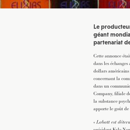
Le producteur
géant mondial
partenariat d
Cette annonce était
dans les échanges 
dollars américains
concernant la comme
dans un communiqu
Company, filiale de
la substance psych
apporte le goût de 
«
Labatt est déte
président Kyle Nor