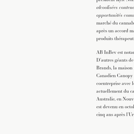
alcoolisées conte
opportunités comme
marché du cannabis
après un accord ma
produits thérapeut
AB InBev est notam
D’autres géants de
Brands, la maison 
Canadien Canopy Gr
coentreprise avec 
actuellement du ca
Australie, en Nouv
est devenu en octo
cinq ans après l’U