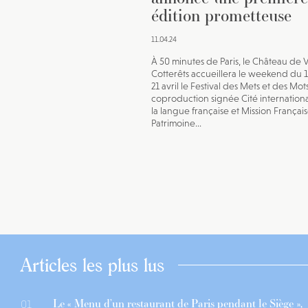
édition prometteuse
11.04.24
À 50 minutes de Paris, le Château de Vi
Cotterêts accueillera le weekend du 19
21 avril le Festival des Mets et des Mot
coproduction signée Cité internation
la langue française et Mission Françai
Patrimoine...
Articles les plus lus
Le « Menu d’un restaurant de Paris pendant le Siège »,
01