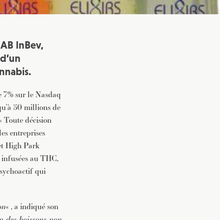
 AB InBev,
 d’un
annabis.
 de 7% sur le Nasdaq
qu’à 50 millions de
« Toute décision
es entreprises
et High Park
es infusées au THC,
sychoactif qui
on
« , a indiqué son
n des boissons non