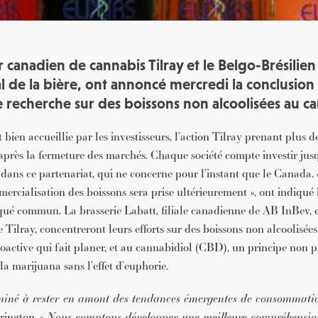
 canadien de cannabis Tilray et le Belgo-Brésilien
 de la bière, ont annoncé mercredi la conclusion
e recherche sur des boissons non alcoolisées au c
 bien accueillie par les investisseurs, l’action Tilray prenant plus
après la fermeture des marchés. Chaque société compte investir jus
 dans ce partenariat, qui ne concerne pour l’instant que le Canada. 
rcialisation des boissons sera prise ultérieurement », ont indiqué l
é commun. La brasserie Labatt, filiale canadienne de AB InBev, 
 Tilray, concentreront leurs efforts sur des boissons non alcoolisé
oactive qui fait planer, et au cannabidiol (CBD), un principe non p
la marijuana sans l’effet d’euphorie.
rminé à rester en amont des tendances émergentes de consommati
rington. «
Nous comptons développer une meilleure compréhensio