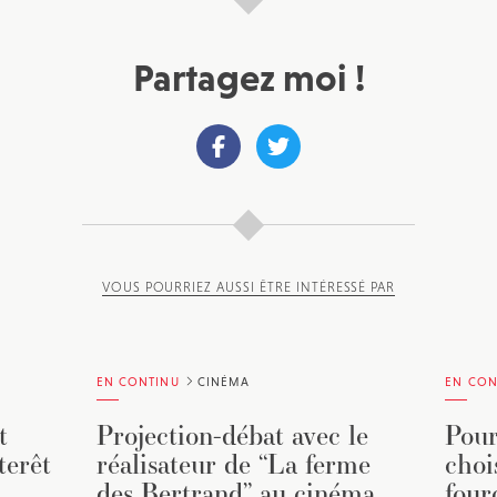
Partagez moi !
VOUS POURRIEZ AUSSI ÊTRE INTÉRESSÉ PAR
EN CONTINU
CINÉMA
EN CON
t
Projection-débat avec le
Pour
terêt
réalisateur de “La ferme
choi
des Bertrand” au cinéma
four