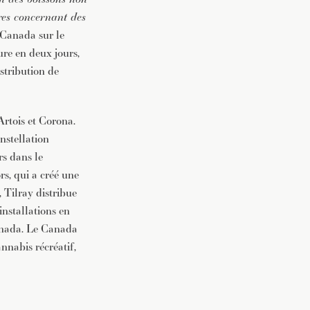
res concernant des
u Canada sur le
ure en deux jours,
stribution de
rtois et Corona.
nstellation
rs dans le
s, qui a créé une
 Tilray distribue
nstallations en
Canada. Le Canada
nnabis récréatif,