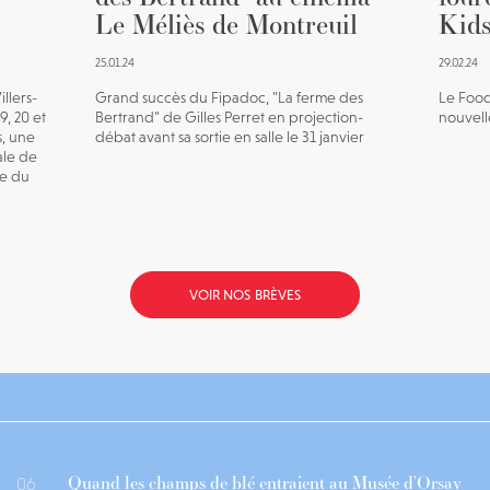
Le Méliès de Montreuil
Kids
25.01.24
29.02.24
llers-
Grand succès du Fipadoc, "La ferme des
Le Food
, 20 et
Bertrand" de Gilles Perret en projection-
nouvell
s, une
débat avant sa sortie en salle le 31 janvier
ale de
se du
VOIR NOS BRÈVES
Quand les champs de blé entraient au Musée d’Orsay
06