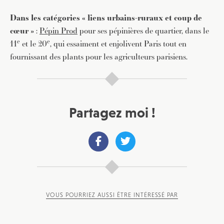
Dans les catégories « liens urbains-ruraux et coup de
cœur »
:
Pépin Prod
pour ses pépinières de quartier, dans le
e
e
11
et le 20
, qui essaiment et enjolivent Paris tout en
fournissant des plants pour les agriculteurs parisiens.
Partagez moi !
JE M'INSCRIS À LA NEWSLETTER
Pour recevoir toutes les deux semaines notre lettre
d’info avec une sélection d’articles …
VOUS POURRIEZ AUSSI ÊTRE INTÉRESSÉ PAR