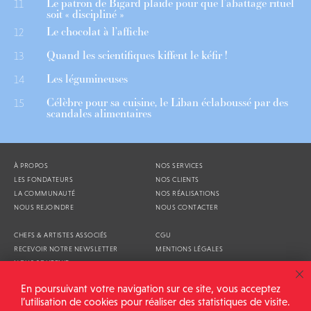
Le patron de Bigard plaide pour que l’abattage rituel
11
soit « discipliné »
Le chocolat à l’affiche
12
Quand les scientifiques kiffent le kéfir !
13
Les légumineuses
14
Célèbre pour sa cuisine, le Liban éclaboussé par des
15
scandales alimentaires
À PROPOS
NOS SERVICES
LES FONDATEURS
NOS CLIENTS
LA COMMUNAUTÉ
NOS RÉALISATIONS
NOUS REJOINDRE
NOUS CONTACTER
CHEFS & ARTISTES ASSOCIÉS
CGU
RECEVOIR NOTRE NEWSLETTER
MENTIONS LÉGALES
NOUS SOUTENIR
AGENDA
En poursuivant votre navigation sur ce site, vous acceptez
l’utilisation de cookies pour réaliser des statistiques de visite.