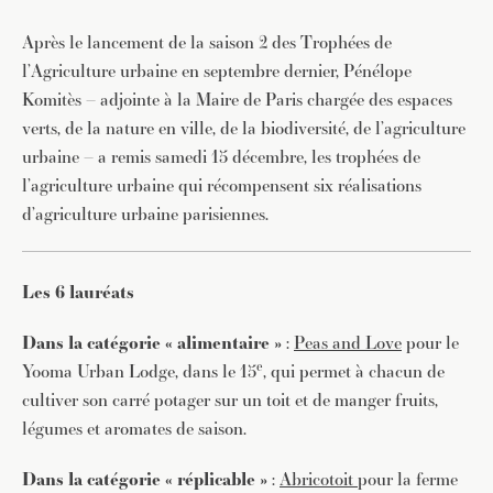
Après le lancement de la saison 2 des Trophées de
l’Agriculture urbaine en septembre dernier, Pénélope
Komitès – adjointe à la Maire de Paris chargée des espaces
verts, de la nature en ville, de la biodiversité, de l’agriculture
urbaine – a remis samedi 15 décembre, les trophées de
l’agriculture urbaine qui récompensent six réalisations
d’agriculture urbaine parisiennes.
Les 6 lauréats
Dans la catégorie « alimentaire »
:
Peas and Love
pour le
e
Yooma Urban Lodge, dans le 15
, qui permet à chacun de
cultiver son carré potager sur un toit et de manger fruits,
légumes et aromates de saison.
Dans la catégorie « réplicable »
:
Abricotoit
pour la ferme