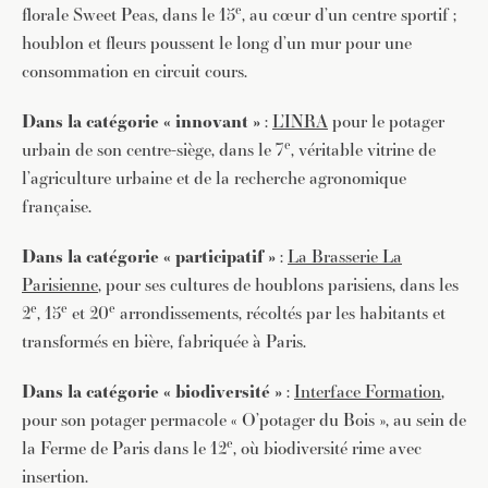
e
florale Sweet Peas, dans le 15
, au cœur d’un centre sportif ;
houblon et fleurs poussent le long d’un mur pour une
consommation en circuit cours.
Dans la catégorie « innovant »
:
L’INRA
pour le potager
e
urbain de son centre-siège, dans le 7
, véritable vitrine de
l’agriculture urbaine et de la recherche agronomique
française.
Dans la catégorie « participatif »
:
La Brasserie La
Parisienne
, pour ses cultures de houblons parisiens, dans les
e
e
e
2
, 15
et 20
arrondissements, récoltés par les habitants et
transformés en bière, fabriquée à Paris.
Dans la catégorie « biodiversité »
:
Interface Formation
,
pour son potager permacole « O’potager du Bois », au sein de
e
la Ferme de Paris dans le 12
, où biodiversité rime avec
insertion.