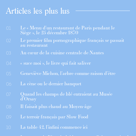
Articles les plus lus
Le « Menu d’un restaurant de Paris pendant le
01
Siège », le 25 décembre 1870
Le premier film pornographique français se passait
02
au restaurant
Au cœur de la cuisine centrale de Nantes
03
« suce moi », le livre qui fait saliver
04
Geneviève Michon, l’arbre comme raison d’être
05
La cène ou le dernier banquet
06
Quand les champs de blé entraient au Musée
07
d’Orsay
Il faisait plus chaud au Moyen-âge
08
Le terroir français par Slow Food
09
La table 42, l’infini commence ici
10