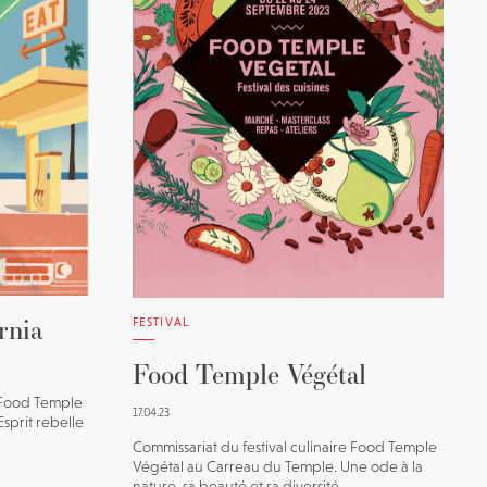
vec une
rnia
FESTIVAL
Food Temple Végétal
e Food Temple
17.04.23
sprit rebelle
Commissariat du festival culinaire Food Temple
Végétal au Carreau du Temple. Une ode à la
nature, sa beauté et sa diversité.