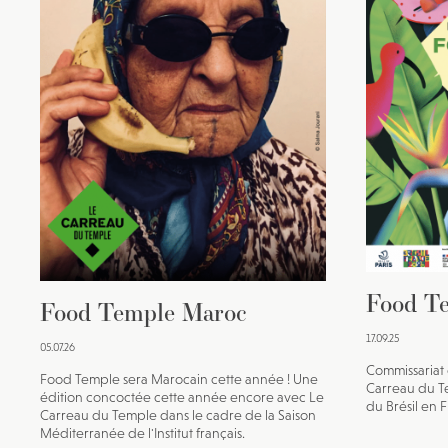
Food Te
Food Temple Maroc
17.09.25
05.07.26
Commissariat 
Food Temple sera Marocain cette année ! Une
Carreau du Te
édition concoctée cette année encore avec Le
du Brésil en 
Carreau du Temple dans le cadre de la Saison
Méditerranée de l'Institut français.