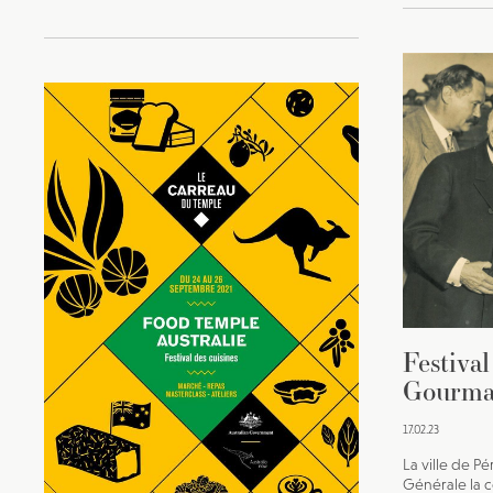
Festiva
Gourma
17.02.23
La ville de P
Générale la c