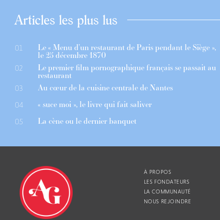
Articles les plus lus
Le « Menu d’un restaurant de Paris pendant le Siège »,
01
le 25 décembre 1870
Le premier film pornographique français se passait au
02
restaurant
Au cœur de la cuisine centrale de Nantes
03
« suce moi », le livre qui fait saliver
04
La cène ou le dernier banquet
05
À PROPOS
LES FONDATEURS
LA COMMUNAUTÉ
NOUS REJOINDRE