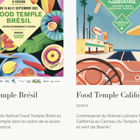
JE M'INSCRIS À LA NEWSLETTER
Pour recevoir toutes les deux semaines notre lettre d’info a
sélection d’articles …
mple Brésil
Food Temple Califo
18.09.24
du festival Food Temple Brésil au
Commissariat du festival culinair
mple dans le cadre de la saison
California au Carreau du Temple. E
France.
et vent de liberté !