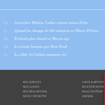
Geneviève Michon, l’arbre comme raison d’être
06
Quand les champs de blé entraient au Musée d’Orsay
07
Il faisait plus chaud au Moyen-âge
08
Le terroir français par Slow Food
09
La table 42, l’infini commence ici
10
NOS SERVICES
CHEFS & ARTISTES
NOS CLIENTS
RECEVOIR NOTRE
NOS RÉALISATIONS
NOUS SOUTENIR
NOUS CONTACTER
AGENDA