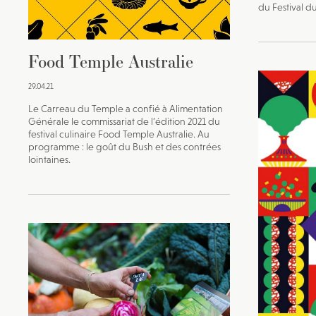
du Festival d
Food Temple Australie
29.04.21
Le Carreau du Temple a confié à Alimentation
Générale le commissariat de l’édition 2021 du
festival culinaire Food Temple Australie. Au
programme : le goût du Bush et des contrées
lointaines.