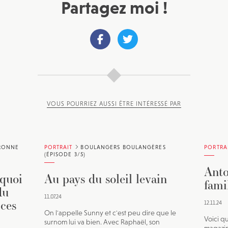
Partagez moi !
VOUS POURRIEZ AUSSI ÊTRE INTÉRESSÉ PAR
ERONNE
PORTRAIT
BOULANGERS BOULANGÈRES
PORTRA
(ÉPISODE 3/5)
Anto
rquoi
Au pays du soleil levain
fami
du
11.07.24
 ces
12.11.24
On l'appelle Sunny et c'est peu dire que le
Voici q
surnom lui va bien. Avec Raphaël, son