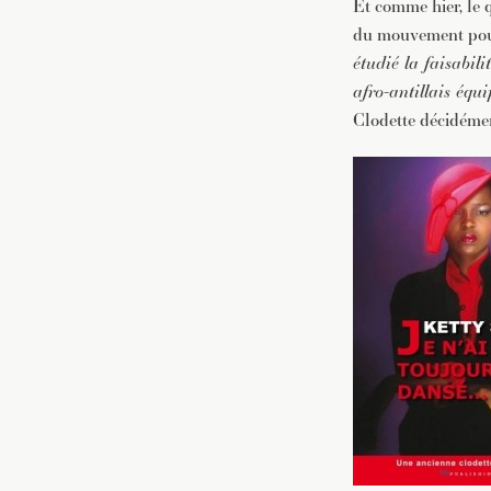
Et comme hier, le q
du mouvement pour 
étudié la faisabil
afro-antillais éq
Clodette décidéme