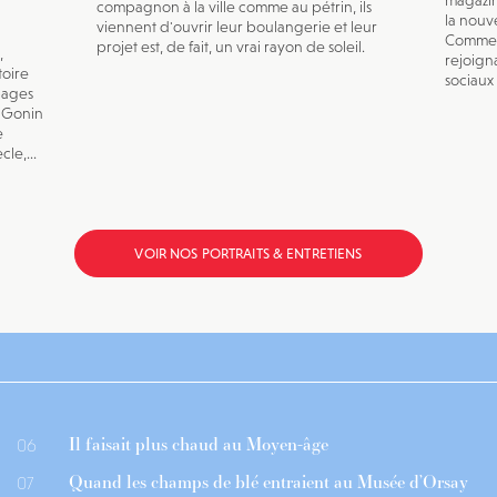
magazin
compagnon à la ville comme au pétrin, ils
la nouve
viennent d'ouvrir leur boulangerie et leur
Comme s
projet est, de fait, un vrai rayon de soleil.
,
rejoign
toire
sociaux 
pages
s Gonin
e
le,...
VOIR NOS PORTRAITS & ENTRETIENS
Il faisait plus chaud au Moyen-âge
06
Quand les champs de blé entraient au Musée d’Orsay
07