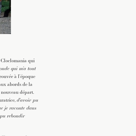
la Cloclomania qui
nde qui m’a tout
etrouvée à l’époque
aux abords de la
n nouveau départ.
uratrice,
d’avoir pu
que je raconte dans
 pu rebondir