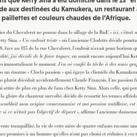
ans que Ketty Sina a élu domicile dans le 13
et
JE M'INSCRIS À LA NEWSLETTER
ide aux destinées du Kamukera, un restaurant a
Pour recevoir toutes les deux semaines notre lettre d’info a
s, paillettes et couleurs chaudes de l’Afrique.
sélection d’articles …
ier du Chevaleret ne pousse dans le sillage de la BnF, «
ici, c’était
tty Sina. «
Un endroit triste
» où l’ancienne Clodette décide pourta
, face au 113 de la rue Chevaleret, l’endroit n’avait pour horizon 
alité, j’ai décidé de le faire taguer
, en sourit encore aujourd’hui Ke
o immortalisant le moment.
J’en ai confié la tâche à des amis graf
 un énorme « Cloclo passion » qui égaye la clientèle du Kamukera
s plutôt décédait accidentellement Claude François. Une passion f
i attire de plus en plus de fans chez Ketty Sina. Alors celle, qui p
 la gloire du chanteur survolté, décide de ressortir les tenues affriol
semblait mon origine camerounaise et ma passion antillaise, est
si ce n’était pas l’objectif de départ
», affirme l’ancienne danseuse
ente tranquillité, la vie de cette mère de quatre enfants raconte un
nes promises à un homme qu’elles n’ont pas choisi et réduites à ces 