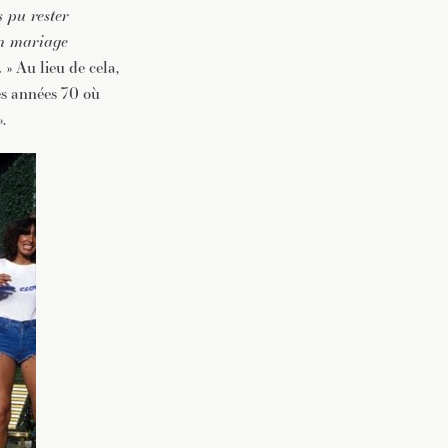
s pu rester
n mariage
.
» Au lieu de cela,
es années 70 où
.