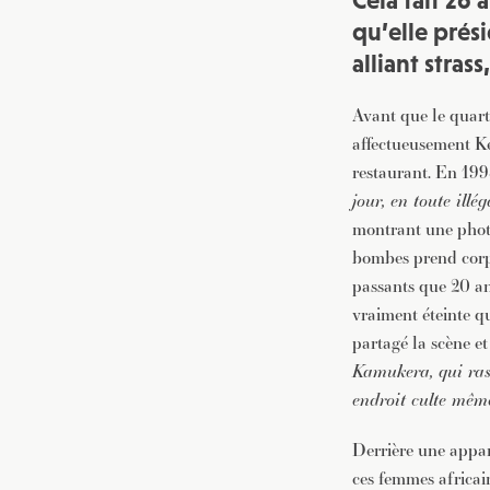
Cela fait 26 
qu’elle prés
alliant stras
Avant que le quart
affectueusement Ke
restaurant. En 1998
jour, en toute illég
montrant une phot
bombes prend corps
passants que 20 an
vraiment éteinte qu
partagé la scène et
Kamukera, qui ras
endroit culte même 
Derrière une appar
ces femmes africai