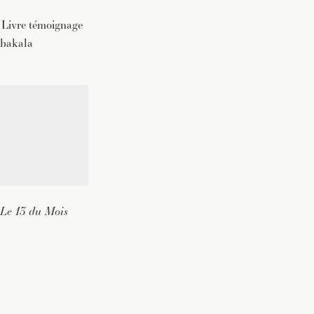
.
Livre témoignage
mbakala
Le 13 du Mois