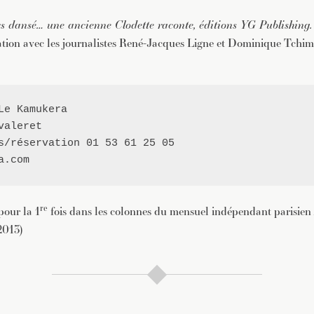
urs dansé… une ancienne Clodette raconte, éditions YG Publishing
ation avec les journalistes René-Jacques Ligne et Dominique Tchi
Le Kamukera
valeret

s/réservation 01 53 61 25 05

a.com
re
pour la 1
fois dans les colonnes du mensuel indépendant parisien
2013)