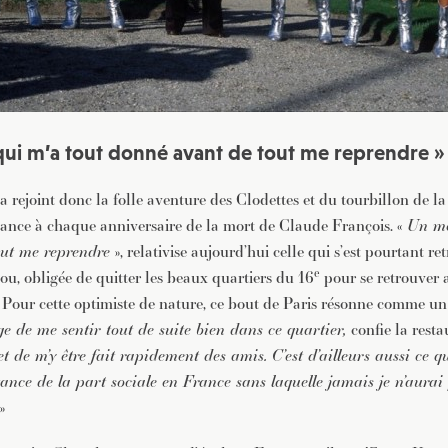
ui m’a tout donné avant de tout me reprendre »
a rejoint donc la folle aventure des Clodettes et du tourbillon de 
rance à chaque anniversaire de la mort de Claude François. «
Un mo
ut me reprendre
», relativise aujourd’hui celle qui s’est pourtant r
e
 sou, obligée de quitter les beaux quartiers du 16
pour se retrouver 
 Pour cette optimiste de nature, ce bout de Paris résonne comme u
ège de me sentir tout de suite bien dans ce quartier,
confie la resta
 et de m’y être fait rapidement des amis. C’est d’ailleurs aussi ce 
tance de la part sociale en France sans laquelle jamais je n’aurai
»