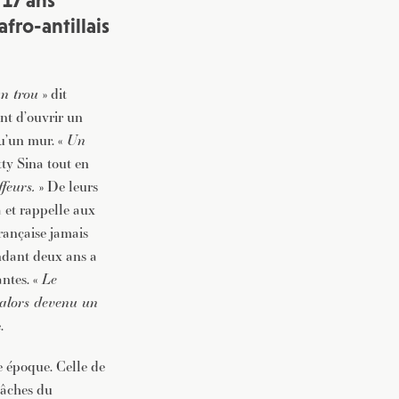
 17 ans
fro-antillais
vec une
 un trou
» dit
nt d’ouvrir un
qu’un mur. «
Un
tty Sina tout en
feurs.
» De leurs
 et rappelle aux
rançaise jamais
endant deux ans a
antes. «
Le
 alors devenu un
.
e époque. Celle de
tâches du