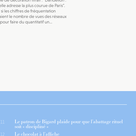
e de décoration titrait : "Dandelion :
lle adresse la plus courue de Paris".
i les chiffres de fréquentation
aient le nombre de vues des réseaux
pour faire du quantitatif un...
Le patron de Bigard plaide pour que l’abattage rituel
11
soit « discipliné »
Le chocolat à l’affiche
12