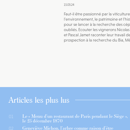
15.03.24
Faut-il être passionné par la viticulture
l’environnement, le patrimoine et l’his
pour se lancer à la recherche des cé
oubliés. Ecouter les vignerons Nicola
et Pascal Jamet raconter leur travail d
prospection à la recherche du Bia, Mèc
Articles les plus lus
Le « Menu d’un restaurant de Paris pendant le Siège »,
01
le 25 décembre 1870
Geneviève Michon, l’arbre comme raison d’être
02