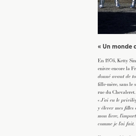
« Un monde q
En 1976, Ketty Sin
enivre encore la F
donné avant de to
fille-mère, sans le
rue du Chevaleret.
«
J’ai eu le privil
y élever mes filles
mon livre, l’impor
comme je l’ai fait.