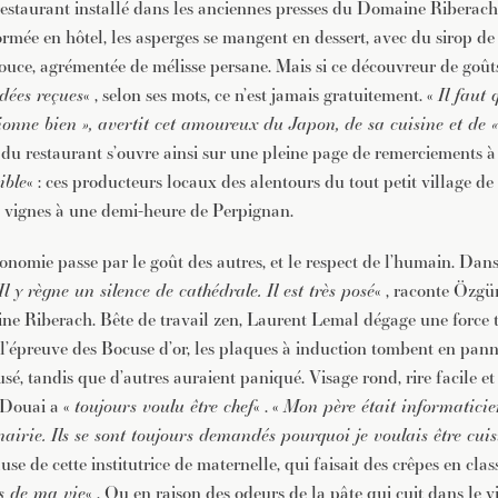
restaurant installé dans les anciennes presses du Domaine Riberach
rmée en hôtel, les asperges se mangent en dessert, avec du sirop de
uce, agrémentée de mélisse persane. Mais si ce découvreur de goût
idées reçues
« , selon ses mots, ce n’est jamais gratuitement. «
Il faut 
ionne bien », avertit cet amoureux du Japon, de sa cuisine et de 
e du restaurant s’ouvre ainsi sur une pleine page de remerciements à
ible
« : ces producteurs locaux des alentours du tout petit village de
 vignes à une demi-heure de Perpignan.
onomie passe par le goût des autres, et le respect de l’humain. Dans
Il y règne un silence de cathédrale. Il est très posé
« , raconte Özg
ne Riberach. Bête de travail zen, Laurent Lemal dégage une force 
l’épreuve des Bocuse d’or, les plaques à induction tombent en panne
usé, tandis que d’autres auraient paniqué. Visage rond, rire facile 
e Douai a «
toujours voulu être chef
« . «
Mon père était informatici
airie. Ils se sont toujours demandés pourquoi je voulais être cuis
e de cette institutrice de maternelle, qui faisait des crêpes en clas
s de ma vie
« . Ou en raison des odeurs de la pâte qui cuit dans le v