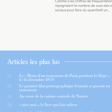
Comme si les chiffres de fréquentatio
rejoignaient le nombre de vues des r
sociaux pour faire du quantitatif un...
Articles les plus lus
Le « Menu d’un restaurant de Paris pendant le Siège »,
01
le 25 décembre 1870
Le premier film pornographique français se passait au
02
restaurant
Au cœur de la cuisine centrale de Nantes
03
« suce moi », le livre qui fait saliver
04