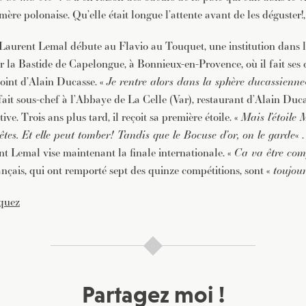
ère polonaise. Qu’elle était longue l’attente avant de les déguster!, 
Laurent Lemal débute au Flavio au Touquet, une institution dans 
ur la Bastide de Capelongue, à Bonnieux-en-Provence, où il fait ses
joint d’Alain Ducasse. «
Je rentre alors dans la sphère ducassienne
 fait sous-chef à l’Abbaye de La Celle (Var), restaurant d’Alain Duca
ive. Trois ans plus tard, il reçoit sa première étoile. «
Mais l’étoile 
êtes. Et elle peut tomber! Tandis que le Bocuse d’or, on le garde
« 
nt Lemal vise maintenant la finale internationale. «
Ca va être com
nçais, qui ont remporté sept des quinze compétitions, sont «
toujou
quez
Partagez moi !