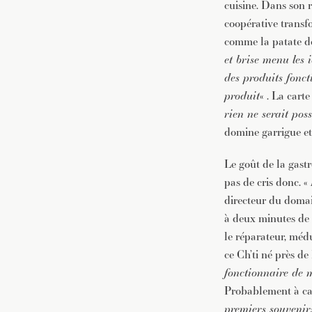
cuisine. Dans son 
coopérative transfo
comme la patate do
et brise menu les 
des produits fonct
produit
« . La cart
rien ne serait poss
domine garrigue et
Le goût de la gastr
pas de cris donc. «
directeur du domai
à deux minutes de 
le réparateur, méd
ce Ch’ti né près d
fonctionnaire de m
Probablement à caus
premiers souvenir