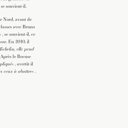
se souvient-il.
le Nord, avant de
 classes avec Bruno
« , se souvient-il, ce
sse. En 2010, il
Michelin, elle pend
. Après le Bocuse
pliqué
« , avertit-il
rs ceux à abattre
« .