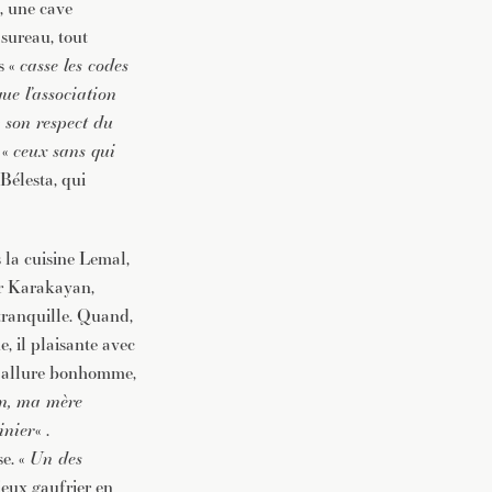
, une cave
 sureau, tout
s «
casse les codes
que l’association
« son respect du
 «
ceux sans qui
 Bélesta, qui
 la cuisine Lemal,
ür Karakayan,
tranquille. Quand,
, il plaisante avec
et allure bonhomme,
en, ma mère
inier
« .
se. «
Un des
ieux gaufrier en