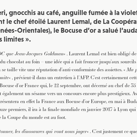
ri, gnocchis au café, anguille fumée à la viole
 le chef étoilé Laurent Lemal, de La Coopéra
énées-Orientales), le Bocuse d’or a salué l’au
s limites ».
/DC que Jean-Jacques Goldman
« . Laurent Lemal est bien obligé de 
u chocolat au foin – une idée qui a fait froncer jusqu’aux sourcils
n se taille vite une réputation d’anti-conformiste des assiettes. «
Ma p
imite
« , prévient-il dans un entretien à l’AFP. C’est certainement cet
 Bocuse d’or France qui, le 22 septembre, ont décerné au chef de 35
t également un sésame vers un concours encore plus prestigieux. Av
ésentera en effet la France aux Bocuse d’or Europe, en mai à Budape
uze premiers, il ira à la finale mondiale en janvier 2017 à Lyon qui 
 la Coupe du monde est au foot.
 étonner, les dinosaures qui vont nous juger
« . C’est justement ce que