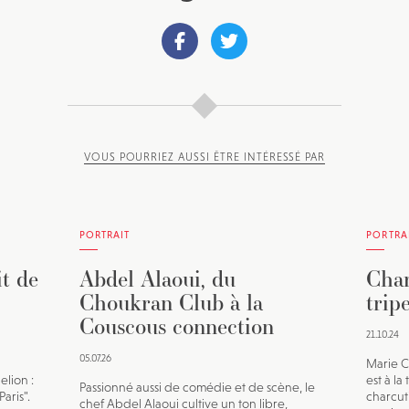
VOUS POURRIEZ AUSSI ÊTRE INTÉRESSÉ PAR
PORTRAIT
PORTRA
it de
Abdel Alaoui, du
Char
Choukran Club à la
trip
Couscous connection
21.10.24
05.07.26
Marie C
elion :
est à la
Passionné aussi de comédie et de scène, le
aris".
charcut
chef Abdel Alaoui cultive un ton libre,