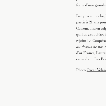
fonte d’une grand-m
Bac pro en poche, 
partir à 21 ans po
Caironi, ancien ad
qui lui vaut d’être
rejoint La Coopérat
au-dessus de nos t
d’or France, Laure
cependant. Les Fra
Photo
Oscar Velas