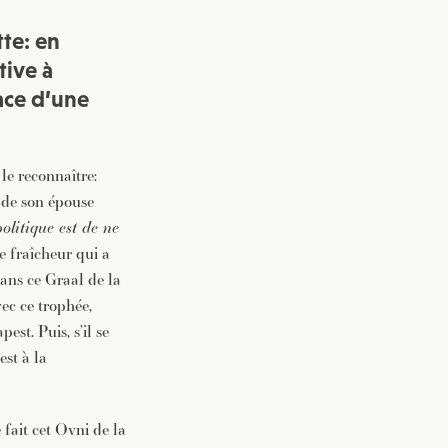
tte: en
tive à
dace d’une
le reconnaître:
 de son épouse
olitique est de ne
te fraîcheur qui a
 ans ce Graal de la
ec ce trophée,
st. Puis, s’il se
est à la
 fait cet Ovni de la