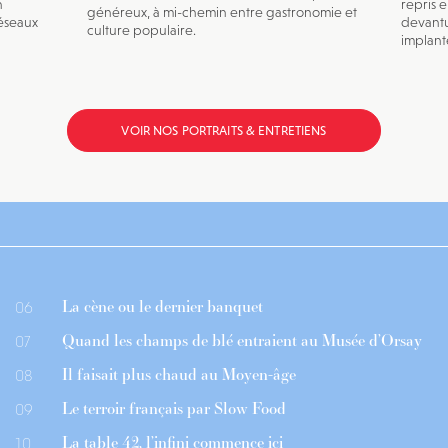
n
repris e
généreux, à mi-chemin entre gastronomie et
éseaux
devantu
culture populaire.
implanté
VOIR NOS PORTRAITS & ENTRETIENS
La cène ou le dernier banquet
06
Quand les champs de blé entraient au Musée d’Orsay
07
Il faisait plus chaud au Moyen-âge
08
Le terroir français par Slow Food
09
La table 42, l’infini commence ici
10