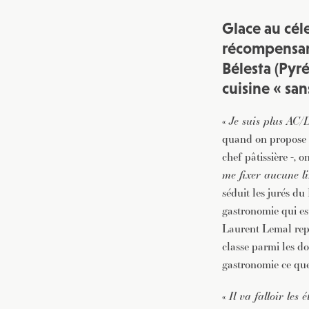
Glace au céle
récompensant
Bélesta (Pyr
cuisine « san
«
Je suis plus AC
quand on propose d
chef pâtissière -, o
me fixer aucune l
séduit les jurés du
gastronomie qui es
Laurent Lemal repr
classe parmi les do
gastronomie ce que
«
Il va falloir les