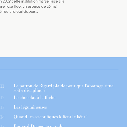
n 2019 cette institution marseillaise à la
re rose fluo, un espace de 16 m2
 rue Breteuil depuis...
Le patron de Bigard plaide pour que l’abattage rituel
11
soit « discipliné »
Le chocolat à l’affiche
12
Les légumineuses
13
Quand les scientifiques kiffent le kéfir !
14
Bernard Demenge parade
15