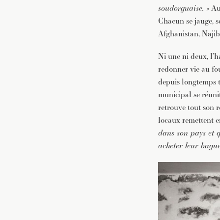
soudorguaise. »
Au 
Chacun se jauge, se
Afghanistan, Najib
Ni une ni deux, l’h
redonner vie au fou
depuis longtemps 
municipal se réuni
retrouve tout son r
locaux remettent e
dans son pays et q
acheter leur bague