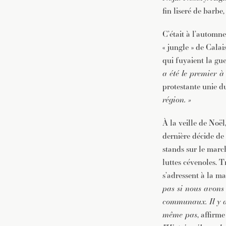
fin liseré de barbe
C’était à l’automn
« jungle » de Calai
qui fuyaient la gue
a été le premier à 
protestante unie 
région. »
À la veille de Noël
dernière décide de 
stands sur le march
luttes cévenoles. 
s’adressent à la ma
pas si nous avons
communaux. Il y a
même pas
, affirm