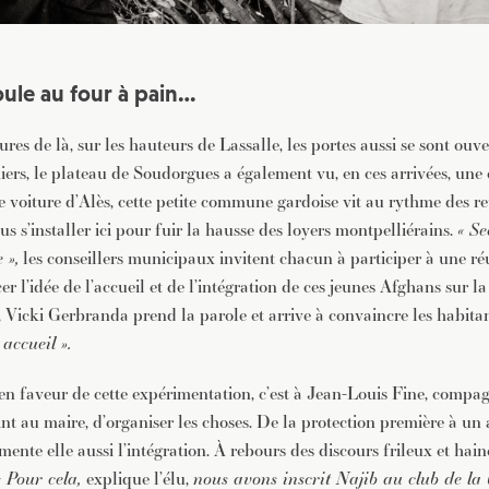
ule au four à pain…
es de là, sur les hauteurs de Lassalle, les portes aussi se sont ouve
iers, le plateau de Soudorgues a également vu, en ces arrivées, une 
 voiture d’Alès, cette petite commune gardoise vit au rythme des ret
us s’installer ici pour fuir la hausse des loyers montpelliérains.
« Se
 »,
les conseillers municipaux invitent chacun à participer à une r
er l’idée de l’accueil et de l’intégration de ces jeunes Afghans sur 
à, Vicki Gerbranda prend la parole et arrive à convaincre les habita
accueil ».
 en faveur de cette expérimentation, c’est à Jean-Louis Fine, compa
nt au maire, d’organiser les choses. De la protection première à un 
ente elle aussi l’intégration. À rebours des discours frileux et hai
« Pour cela,
explique l’élu,
nous avons inscrit Najib au club de la 