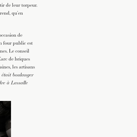
ir de leur torpeur.
prend, qu’en
’occasion de
n four public est
es. Le conseil
’arc de briques
ines, les artisans
 était boulanger
dre à Lassalle