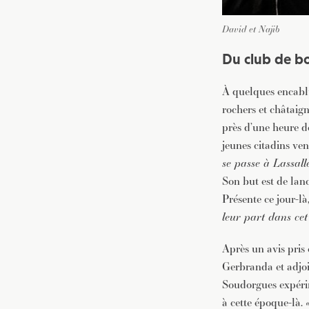
David et Najib
Du club de bo
À quelques encablur
rochers et châtaign
près d’une heure de
jeunes citadins ven
se passe à Lassalle
Son but est de lanc
Présente ce jour-l
leur part dans cet 
Après un avis pris
Gerbranda et adjoi
Soudorgues expérim
à cette époque-là.