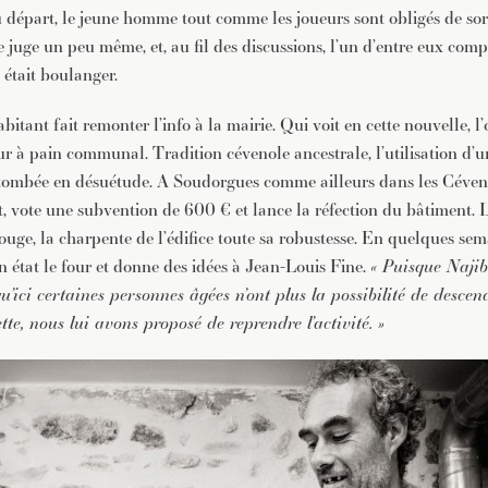
départ, le jeune homme tout comme les joueurs sont obligés de sort
 juge un peu même, et, au fil des discussions, l’un d’entre eux com
 était boulanger.
abitant fait remonter l’info à la mairie. Qui voit en cette nouvelle, l
r à pain communal. Tradition cévenole ancestrale, l’utilisation d’u
tombée en désuétude. A Soudorgues comme ailleurs dans les Cévenn
t, vote une subvention de 600 € et lance la réfection du bâtiment. L
ouge, la charpente de l’édifice toute sa robustesse. En quelques sema
n état le four et donne des idées à Jean-Louis Fine.
« Puisque Najib
u’ici certaines personnes âgées n’ont plus la possibilité de descen
tte, nous lui avons proposé de reprendre l’activité. »