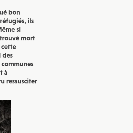
oué bon
vec une
éfugiés, ils
 Même si
etrouvé mort
 cette
l des
des communes
t à
u ressusciter