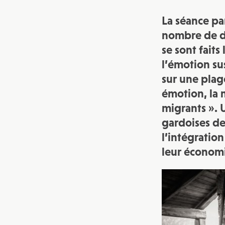
La séance p
nombre de dé
se sont fait
l’émotion su
sur une plage
émotion, la m
migrants ». 
gardoises de 
l’intégratio
leur économi