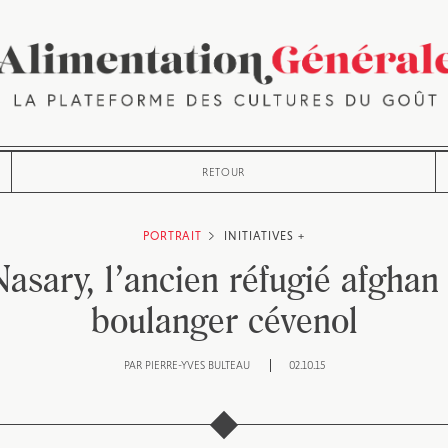
RETOUR
PORTRAIT
INITIATIVES +
asary, l’ancien réfugié afgha
boulanger cévenol
PAR
PIERRE-YVES BULTEAU
02.10.15