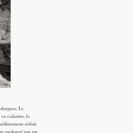
udorgues. Le
va s’abattre, le
mmédiatement séduit
re prolongé par un