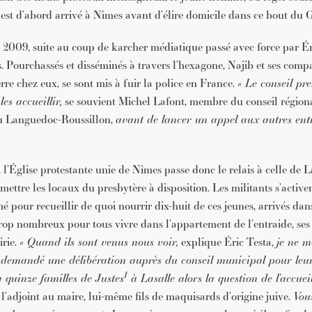
, est d’abord arrivé à Nîmes avant d’élire domicile dans ce bout du 
e 2009, suite au coup de karcher médiatique passé avec force par É
s. Pourchassés et disséminés à travers l’hexagone, Najib et ses comp
rre chez eux, se sont mis à fuir la police en France.
« Le conseil pr
les accueillir,
se souvient Michel Lafont, membre du conseil régiona
du Languedoc-Roussillon,
avant de lancer un appel aux autres ent
, l’Église protestante unie de Nîmes passe donc le relais à celle de L
mettre les locaux du presbytère à disposition. Les militants s’active
é pour recueillir de quoi nourrir dix-huit de ces jeunes, arrivés dan
Trop nombreux pour tous vivre dans l’appartement de l’entraide, s
irie.
« Quand ils sont venus nous voir,
explique Éric Testa,
je ne 
 demandé une délibération auprès du conseil municipal pour leur 
1
 quinze familles de Justes
à Lasalle alors la question de l’accuei
e l’adjoint au maire, lui-même fils de maquisards d’origine juive.
Vou