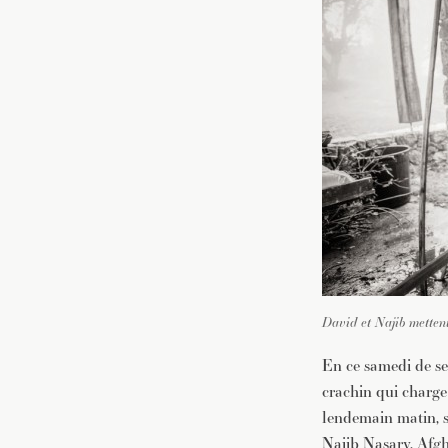
David et Najib mettent
En ce samedi de s
crachin qui charge 
lendemain matin, s
Najib Nasary. Afgh