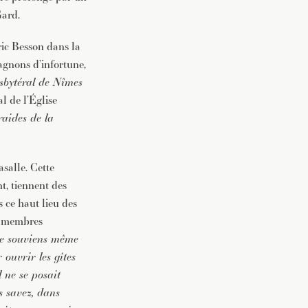
Gard.
ric Besson dans la
agnons d’infortune,
esbytéral de Nîmes
l de l’Église
raides de la
asalle. Cette
nt, tiennent des
s ce haut lieu des
es membres
me souviens même
ouvrir les gîtes
l ne se posait
s savez, dans