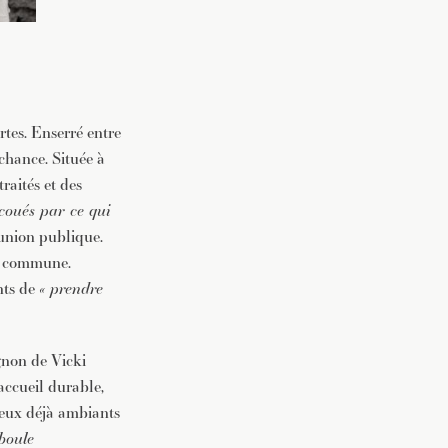
rtes. Enserré entre
chance. Située à
raités et des
coués par ce qui
éunion publique.
la commune.
nts de
« prendre
gnon de Vicki
accueil durable,
neux déjà ambiants
boule