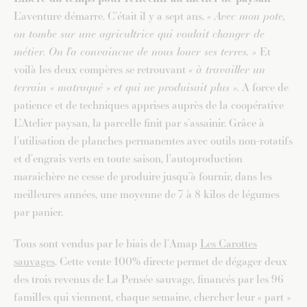
L’aventure démarre. C’était il y a sept ans.
« Avec mon pote,
on tombe sur une agricultrice qui voulait changer de
métier. On l’a convaincue de nous louer ses terres. »
Et
voilà les deux compères se retrouvant
« à travailler un
terrain « matraqué » et qui ne produisait plus ».
A force de
patience et de techniques apprises auprès de la coopérative
L’Atelier paysan, la parcelle finit par s’assainir. Grâce à
l’utilisation de planches permanentes avec outils non-rotatifs
et d’engrais verts en toute saison, l’autoproduction
maraîchère ne cesse de produire jusqu’à fournir, dans les
meilleures années, une moyenne de 7 à 8 kilos de légumes
par panier.
Tous sont vendus par le biais de l’Amap
Les Carottes
sauvages
. Cette vente 100% directe permet de dégager deux
des trois revenus de La Pensée sauvage, financés par les 96
familles qui viennent, chaque semaine, chercher leur « part »