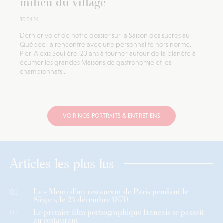
milieu du village
30.04.24
Dernier volet de notre dossier sur la Saison des sucres au
Québec, la rencontre avec une personnalité hors norme.
Pier-Alexis Soulière, 20 ans à tourner autour de la planète à
écumer les grandes Maisons de gastronomie et les
championnats...
VOIR NOS PORTRAITS & ENTRETIENS
Articles les plus lus
Le « Menu d’un restaurant de Paris pendant le
01
Siège », le 25 décembre 1870
Le premier film pornographique français se passait
02
au restaurant