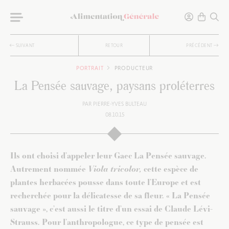
SUIVANT
RETOUR
PRÉCÉDENT
PORTRAIT
PRODUCTEUR
La Pensée sauvage, paysans proléterres
PAR
PIERRE-YVES BULTEAU
08.10.15
Ils ont choisi d’appeler leur Gaec La Pensée sauvage.
Autrement nommée
Viola tricolor,
cette espèce de
plantes herbacées pousse dans toute l’Europe et est
recherchée pour la délicatesse de sa fleur. « La Pensée
sauvage », c’est aussi le titre d’un essai de Claude Lévi-
Strauss. Pour l’anthropologue, ce type de pensée est