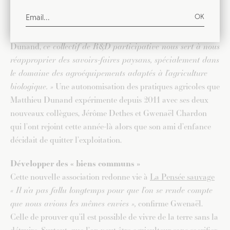
Un contrat
«
amapien
»
grâce auquel l’ancien ingénieur
travaille quatre jours aux champs, réservant le cinquième à
L’Atelier paysan
.
« Pour résumer,
explique Matthieu
Dunand,
ce collectif de R&D participative nous sert à nous
réapproprier des savoirs-faires paysans, spécialement dans
le domaine des agroéquipements adaptés à l’agriculture
biologique. »
Une autonomisation des pratiques agricoles que
Matthieu Dunand expérimente depuis 2011 avec ses deux
nouveaux collègues, Jérôme Dethes et Gwenaël Chardon
qui l’ont rejoint cette année-là alors que son ami d’enfance
décidait de quitter l’exploitation.
Développer des « biens communs »
Cette nouvelle association redonne vie à
La Pensée sauvage
« Il n’a pas fallu longtemps pour que l’on se rende compte
que nous avions les mêmes envies »,
confirme Gwenaël.
Celle de prouver qu’il est possible de vivre de la terre sans la