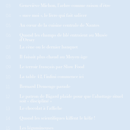
Geneviève Michon, l’arbre comme raison d’être
03
« suce moi », le livre qui fait saliver
04
Au cœur de la cuisine centrale de Nantes
05
Quand les champs de blé entraient au Musée
06
d’Orsay
La cène ou le dernier banquet
07
Il faisait plus chaud au Moyen-âge
08
Le terroir français par Slow Food
09
La table 42, l’infini commence ici
10
Bernard Demenge parade
11
Le patron de Bigard plaide pour que l’abattage rituel
12
soit « discipliné »
Le chocolat à l’affiche
13
Quand les scientifiques kiffent le kéfir !
14
Les légumineuses
15