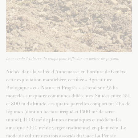
Leur credo ? Libérer du temps pour réfléchir au métier de paysan.
Nichée dans la vallée d’Annemasse, en bordure de Genève,
cette exploitation maraîchère, certifiée « Agriculture
Biologique » et « Nature et Progrès », s’étend sur 2,5 ha
morcelés sur quatre communes différentes. Situées entre 450
et 800 m d’altitude, ces quatre parcelles comportent 2 ha de
2
légumes (dont un hectare irrigué et 1500 m
de serre-
2
tunnel), 1000 m
de plantes aromatiques et médicinales
2
ainsi que 2000 m
de verger traditionnel en plein vent. Le
mode de culture des trois associés du Gaec La Pensée