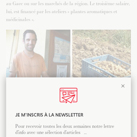
au Gaec ou sur les marchés de la région. Le troisième salaire,
lui, est financé par les ateliers « plantes aromatiques et
médicinales ».
JE M'INSCRIS À LA NEWSLETTER
Quand Matthieu Dunand revoie ses anciens camarades de classes,
Pour recevoir toutes les deux semaines notre lettre
monter une exploitation semble évident.
d’info avec une sélection d’articles …