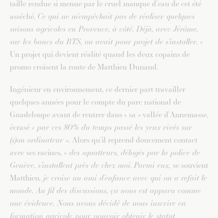
taille rendue si menue par le cruel manque d’eau de cet été
asséché.
Ce qui ne m’empêchait pas de réaliser quelques
saisons agricoles en Provence, à côté. Déjà, avec Jérôme,
sur les bancs du BTS, on avait pour projet de s’installer. »
Un projet qui devient réalité quand les deux copains de
promo croisent la route de Matthieu Dunand.
Ingénieur en environnement, ce dernier part travailler
quelques années pour le compte du parc national de
Guadeloupe avant de rentrer dans « sa » vallée d’Annemasse,
écrasé
« par ces 80% du temps passé les yeux rivés sur
(s)on ordinateur ».
Alors qu’il reprend doucement contact
avec ses racines,
« des squatteurs, délogés par la police de
Genève, s’installent près de chez moi
.
Parmi eux,
se souvient
Matthieu
, je croise un ami d’enfance avec qui on a refait le
monde. Au fil des discussions, ça nous est apparu comme
une évidence. Nous avons décidé de nous inscrire en
formation agricole pour pouvoir obtenir le statut