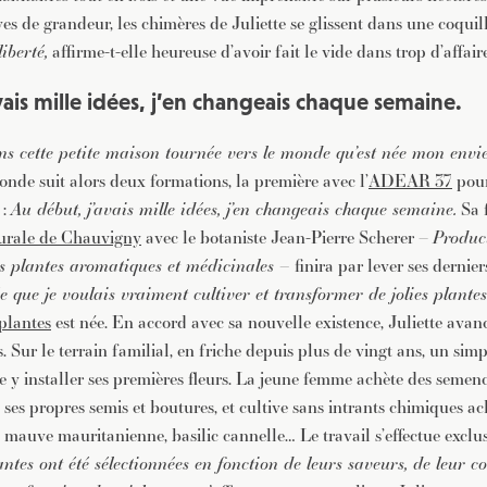
ves de grandeur, les chimères de Juliette se glissent dans une coquil
liberté,
affirme-t-elle heureuse d’avoir fait le vide dans trop d’affai
vais mille idées, j’en changeais chaque semaine.
ns cette petite maison tournée vers le monde qu’est née mon envie
londe suit alors deux formations, la première avec l’
ADEAR 37
pour
 :
Au début, j’avais mille idées, j’en changeais chaque semaine.
Sa 
rurale de Chauvigny
avec le botaniste Jean-Pierre Scherer –
Produc
s plantes aromatiques et médicinales –
finira par lever ses dernie
e que je voulais vraiment cultiver et transformer de jolies plantes 
plantes
est née.
En accord avec sa nouvelle existence, Juliette avanc
 Sur le terrain familial, en friche depuis plus de vingt ans, un simp
e y installer ses premières fleurs. La jeune femme achète des semenc
se ses propres semis et boutures, et cultive sans intrants chimiques ach
 mauve mauritanienne, basilic cannelle… Le travail s’effectue exclu
antes ont été sélectionnées en fonction de leurs saveurs, de leur co