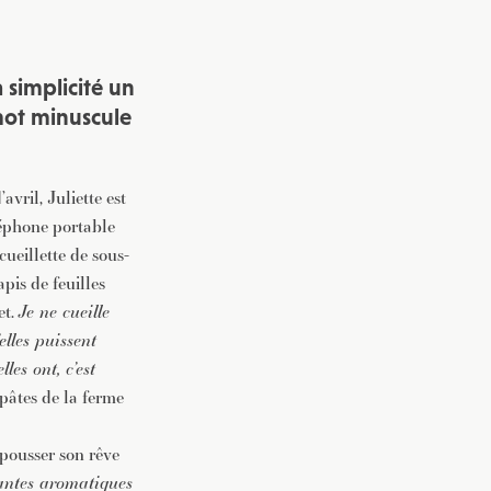
a simplicité un
mot minuscule
vril, Juliette est
léphone portable
cueillette de sous-
pis de feuilles
et.
Je ne cueille
elles puissent
les ont, c’est
 pâtes de la ferme
pousser son rêve
lantes aromatiques