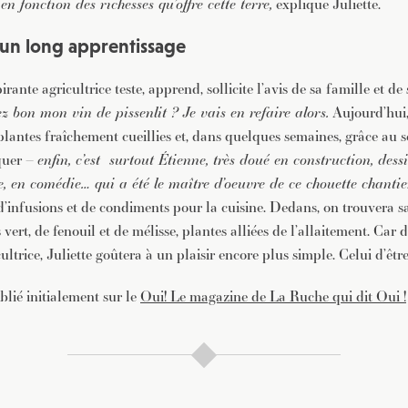
 en fonction des richesses qu’offre cette terre,
explique Juliette.
, un long apprentissage
rante agricultrice teste, apprend, sollicite l’avis de sa famille et de
ez bon mon vin de pissenlit ? Je vais en refaire alors.
Aujourd’hui,
lantes fraîchement cueillies et, dans quelques semaines, grâce au sé
iquer –
enfin, c’est surtout Étienne, très doué en construction, des
re, en comédie… qui a été le maître d’oeuvre de ce chouette chantie
infusions et de condiments pour la cuisine. Dedans, on trouvera s
 vert, de fenouil et de mélisse, plantes alliées de l’allaitement. Car
cultrice, Juliette goûtera à un plaisir encore plus simple. Celui d’ê
ublié initialement sur le
Oui! Le magazine de La Ruche qui dit Oui !