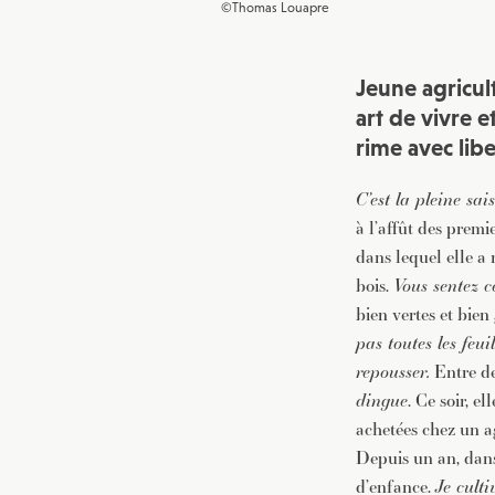
©Thomas Louapre
Jeune agricult
art de vivre 
rime avec libe
C’est la pleine sai
à l’affût des premi
dans lequel elle a 
bois.
Vous sentez c
bien vertes et bie
pas toutes les feui
repousser.
Entre de
dingue
. Ce soir, e
achetées chez un ag
Depuis un an, dans
d’enfance.
Je cult