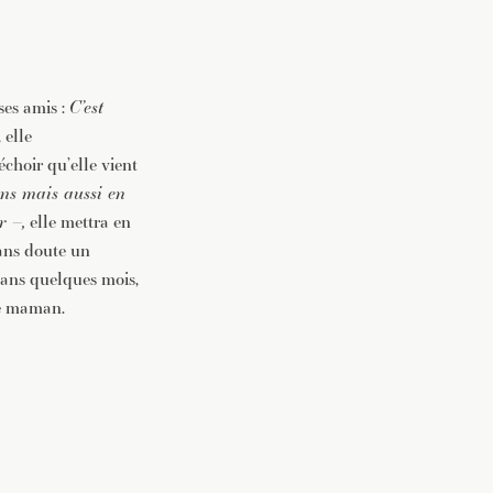
 ses amis :
C’est
 elle
choir qu’elle vient
sins mais aussi en
r –,
elle mettra en
ans doute un
 dans quelques mois,
tre maman.