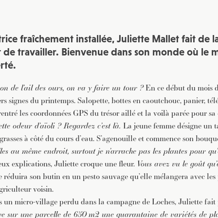
rice fraîchement installée, Juliette Mallet fait de l
et de travailler. Bienvenue dans son monde où le 
rté.
son de l’ail des ours, on va y faire un tour ?
En ce début du mois d’a
ers signes du printemps.
Salopette, bottes en caoutchouc, panier, té
rentré les coordonnées GPS du trésor aillé et la voilà parée pour sa 
ette odeur d’aïoli ? Regardez c’est là.
La jeune femme désigne un ta
n grasses à côté du cours d’eau. S’agenouille et commence son bouqu
lles au même endroit, surtout je n’arrache pas les plantes pour qu’
ux explications, Juliette croque une fleur.
Vous avez vu le goût qu’el
lle réduira son butin en un pesto sauvage qu’elle mélangera avec les
riculteur voisin.
 un micro-village perdu dans la campagne de Loches, Juliette fait 
ive sur une parcelle de 650 m2 une quarantaine de variétés de p