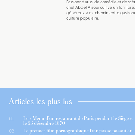
Passionné aussi de comédie et de scèn
chef Abdel Alaoui cultive un ton libre,
généreux, à mi-chemin entre gastron
culture populaire.
Articles les plus lus
Le « Menu d’un restaurant de Paris pendant le Siège »,
01
le 25 décembre 1870
Le premier film pornographique français se passait au
02