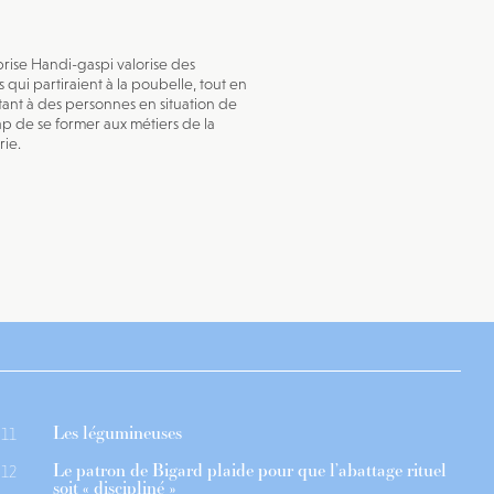
prise Handi-gaspi valorise des
 qui partiraient à la poubelle, tout en
ant à des personnes en situation de
p de se former aux métiers de la
rie.
Les légumineuses
11
Le patron de Bigard plaide pour que l’abattage rituel
12
soit « discipliné »