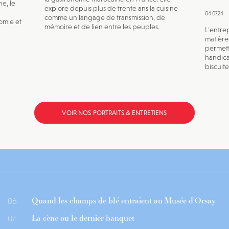
e, le
explore depuis plus de trente ans la cuisine
04.07.24
comme un langage de transmission, de
omie et
mémoire et de lien entre les peuples.
L'entre
matières
permett
handica
biscuite
VOIR NOS PORTRAITS & ENTRETIENS
Quand les champs de blé entraient au Musée d’Orsay
06
La cène ou le dernier banquet
07