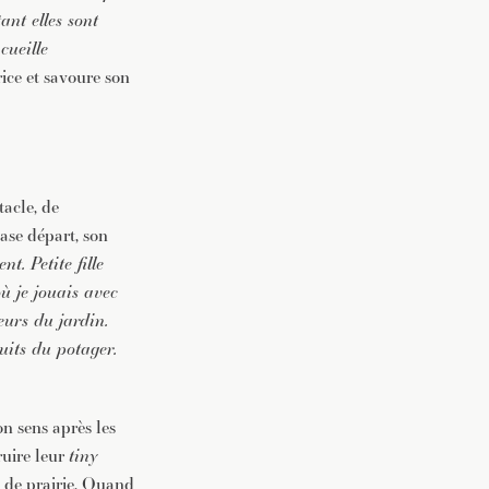
ant elles sont
cueille
rice et savoure son
acle, de
case départ, son
t. Petite fille
où je jouais avec
eurs du jardin.
uits du potager.
on sens après les
ruire leur
tiny
s de prairie. Quand