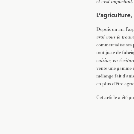
et c’est important,
L’agriculture
Depuis un an, l’aspi
vrai vous le trouv
commercialise ses p
tout juste de fabr
cuisine, en écritu
vente une gamme d’
mélange fait d’anis
en plus d’être agri
Cet article a été p