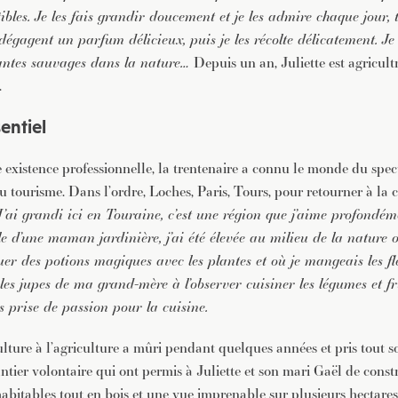
ibles. Je les fais grandir doucement et je les admire chaque jour, t
s dégagent un parfum délicieux, puis je les récolte délicatement. Je 
lantes sauvages dans la nature…
Depuis un an, Juliette est agricult
.
sentiel
existence professionnelle, la trentenaire a connu le monde du spect
u tourisme. Dans l’ordre, Loches, Paris, Tours, pour retourner à la 
J’ai grandi ici en Touraine, c’est une région que j’aime profondémen
lle d’une maman jardinière, j’ai été élevée au milieu de la nature 
r des potions magiques avec les plantes et où je mangeais les fl
 les jupes de ma grand-mère à l’observer cuisiner les légumes et fr
is prise de passion pour la cuisine.
lture à l’agriculture a mûri pendant quelques années et pris tout s
ntier volontaire qui ont permis à Juliette et son mari Gaël de const
habitables tout en bois et une vue imprenable sur plusieurs hectare