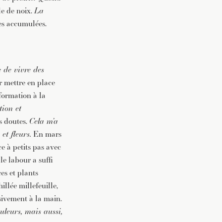
le de noix.
La
res accumulées.
 de vivre des
 mettre en place
formation à la
tion et
rs doutes.
Cela m’a
et fleurs.
En mars
e à petits pas avec
le labour a suffi
es et plants
illée millefeuille,
sivement à la main.
uleurs, mais aussi,