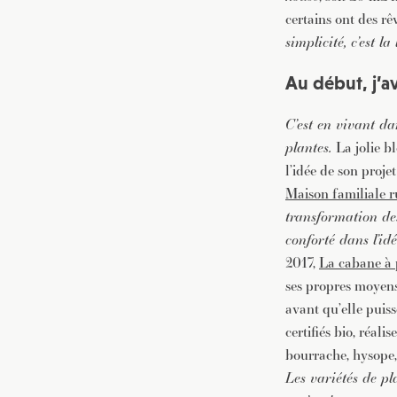
certains ont des rê
simplicité, c’est la 
Au début, j’a
C’est en vivant da
plantes.
La jolie b
l’idée de son projet
Maison familiale 
transformation de
conforté dans l’idé
2017,
La cabane à 
ses propres moyens.
avant qu’elle puiss
certifiés bio, réali
bourrache, hysope,
Les variétés de pl