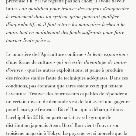
préconise-t-il. S’il ne regrette pas son choix, il avoue devoir
lutter «
au quotidien pour trouver des moyens d’augmenter
le rendement dans un système qu’on pourrait qualifier
d’improductif, où il faut retirer les mauvaises herbes à la
main, tout en maintenant des fonds suffisants pour faire
tourner l’entreprise »
.
Le ministère de l’Agriculture confirme «
la lente expansion
»
d’une forme de culture «
qui nécessite davantage de main-
d’oeuvre
» que les autres exploitations, et peine à produire
des récoltes stables faute de techniques adéquates. Dans ces
conditions, pas étonnant que rares soient ceux qui tentent
l’aventure. Trouver des fournisseurs capables de répondre à
un certain niveau de demande s’est de fait avéré une gageure
pour l’enseigne française Bio c’ Bon, qui a débarqué dans
l’archipel fin 2016, en partenariat avec le groupe de
distribution japonais Aeon. Bio c’ Bon vient d’ouvrir son
troisième magasin à Tokyo. Le paysage est si morcelé que la