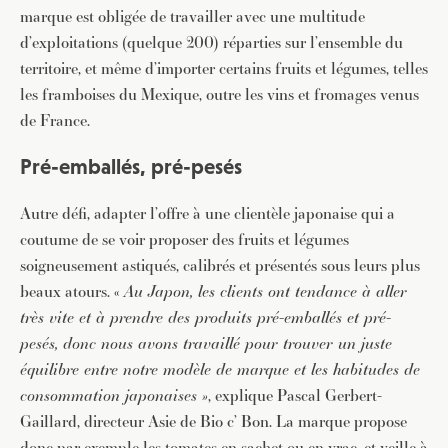
marque est obligée de travailler avec une multitude
d’exploitations (quelque 200) réparties sur l’ensemble du
territoire, et même d’importer certains fruits et légumes, telles
les framboises du Mexique, outre les vins et fromages venus
de France.
Pré-emballés, pré-pesés
Autre défi, adapter l’offre à une clientèle japonaise qui a
coutume de se voir proposer des fruits et légumes
soigneusement astiqués, calibrés et présentés sous leurs plus
beaux atours. «
Au Japon, les clients ont tendance à aller
très vite et à prendre des produits pré-emballés et pré-
pesés, donc nous avons travaillé pour trouver un juste
équilibre entre notre modèle de marque et les habitudes de
consommation japonaises »
, explique Pascal Gerbert-
Gaillard, directeur Asie de Bio c’ Bon. La marque propose
donc par exemple les tomates en sachet ou en vrac, et veille à