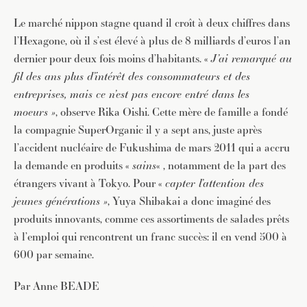
Pour recevoir toutes les deux semaines notre lettre
Le marché nippon stagne quand il croît à deux chiffres dans
d’info avec une sélection d’articles …
l’Hexagone, où il s’est élevé à plus de 8 milliards d’euros l’an
dernier pour deux fois moins d’habitants. «
J’ai remarqué au
fil des ans plus d’intérêt des consommateurs et des
entreprises, mais ce n’est pas encore entré dans les
moeurs »
, observe Rika Oishi. Cette mère de famille a fondé
la compagnie SuperOrganic il y a sept ans, juste après
l’accident nucléaire de Fukushima de mars 2011 qui a accru
la demande en produits «
sains
« , notamment de la part des
étrangers vivant à Tokyo. Pour «
capter l’attention des
jeunes générations »
, Yuya Shibakai a donc imaginé des
produits innovants, comme ces assortiments de salades prêts
à l’emploi qui rencontrent un franc succès: il en vend 500 à
600 par semaine.
Par Anne BEADE