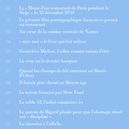
Le « Menu d’un restaurant de Paris pendant le
01
Siège », le 25 décembre 1870
Le premier film pornographique français se passait
02
au restaurant
Au cœur de la cuisine centrale de Nantes
03
« suce moi », le livre qui fait saliver
04
Geneviève Michon, l’arbre comme raison d’être
05
La cène ou le dernier banquet
06
Quand les champs de blé entraient au Musée
07
d’Orsay
Il faisait plus chaud au Moyen-âge
08
Le terroir français par Slow Food
09
La table 42, l’infini commence ici
10
Le patron de Bigard plaide pour que l’abattage rituel
11
soit « discipliné »
Le chocolat à l’affiche
12