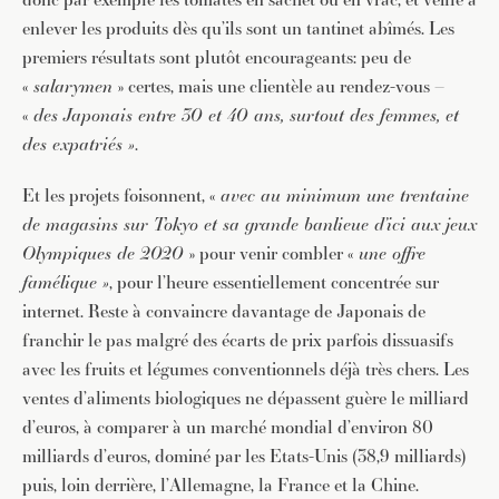
enlever les produits dès qu’ils sont un tantinet abîmés. Les
premiers résultats sont plutôt encourageants: peu de
«
salarymen
» certes, mais une clientèle au rendez-vous –
«
des Japonais entre 30 et 40 ans, surtout des femmes, et
des expatriés »
.
Et les projets foisonnent, «
avec au minimum une trentaine
de magasins sur Tokyo et sa grande banlieue d’ici aux jeux
Olympiques de 2020
» pour venir combler «
une offre
famélique »
, pour l’heure essentiellement concentrée sur
internet. Reste à convaincre davantage de Japonais de
franchir le pas malgré des écarts de prix parfois dissuasifs
avec les fruits et légumes conventionnels déjà très chers. Les
ventes d’aliments biologiques ne dépassent guère le milliard
d’euros, à comparer à un marché mondial d’environ 80
milliards d’euros, dominé par les Etats-Unis (38,9 milliards)
JE M'INSCRIS À LA NEWSLETTER
puis, loin derrière, l’Allemagne, la France et la Chine.