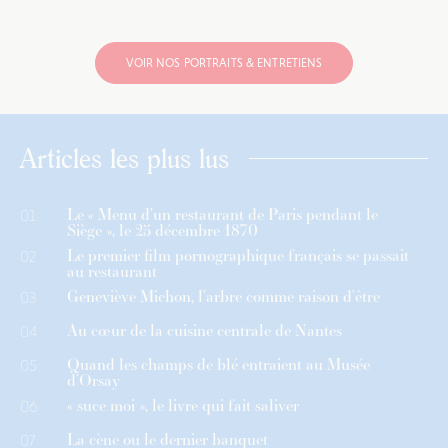
VOIR NOS PORTRAITS & ENTRETIENS
Articles les plus lus
Le « Menu d’un restaurant de Paris pendant le
01
Siège », le 25 décembre 1870
Le premier film pornographique français se passait
02
au restaurant
Geneviève Michon, l’arbre comme raison d’être
03
Au cœur de la cuisine centrale de Nantes
04
Quand les champs de blé entraient au Musée
05
d’Orsay
« suce moi », le livre qui fait saliver
06
La cène ou le dernier banquet
07