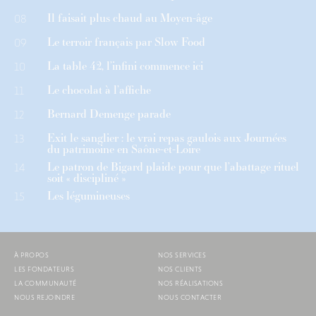
Il faisait plus chaud au Moyen-âge
08
Le terroir français par Slow Food
09
La table 42, l’infini commence ici
10
Le chocolat à l’affiche
11
Bernard Demenge parade
12
Exit le sanglier : le vrai repas gaulois aux Journées
13
du patrimoine en Saône-et-Loire
Le patron de Bigard plaide pour que l’abattage rituel
14
soit « discipliné »
Les légumineuses
15
À PROPOS
NOS SERVICES
LES FONDATEURS
NOS CLIENTS
LA COMMUNAUTÉ
NOS RÉALISATIONS
NOUS REJOINDRE
NOUS CONTACTER