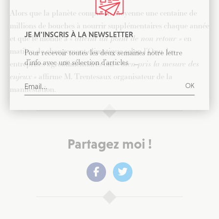
Alors que la planète compte en moyenne une centaine de
millions de bouches à nourrir supplémentaires chaque année
JE M'INSCRIS À LA NEWSLETTER
et que le monde a «
atteint un point de non retour »
en
matière de changement climatique selon l’Onu, les
Pour recevoir toutes les deux semaines notre lettre
d’info avec une sélection d’articles …
entreprises agroalimentaires ont «
bien pris la mesure des
enjeux »
affirme M. Trentesaux organisateur de la
manifestation.
Partagez moi !