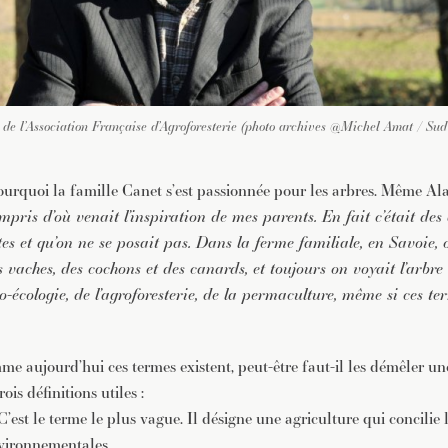
 de l’Association Française d’Agroforesterie (photo archives @Michel Amat / Sud
urquoi la famille Canet s’est passionnée pour les arbres. Même Alain,
mpris d’où venait l’inspiration de mes parents. En fait c’était des
es et qu’on ne se posait pas. Dans la ferme familiale, en Savoie, 
es vaches, des cochons et des canards, et toujours on voyait l’arbr
o-écologie, de l’agroforesterie, de la permaculture, même si ces te
 aujourd’hui ces termes existent, peut-être faut-il les démêler un
ois définitions utiles :
C’est le terme le plus vague. Il désigne une agriculture qui concilie
vironnementales.