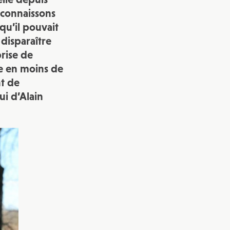
s connaissons
vec une
qu’il pouvait
disparaître
prise de
ie en moins de
nt de
ui d’Alain