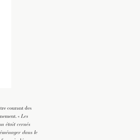
ntre courant des
nnement. «
Les
on était cernés
 déménager dans le