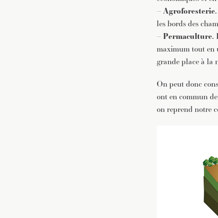
–
Agroforesterie
les bords des cham
–
Permaculture.
maximum tout en ut
grande place à la 
On peut donc consid
ont en commun de re
on reprend notre c