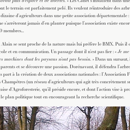
avait plus d’espace et de libertés.
» Les Canet s’installent dans une
 le terrain est parfaitement pelé. Ils veulent réintroduire des arbre
 dizaine d’agriculteurs dans une petite association départementale 
 ne s’arrêteront jamais d’en planter puisque l’association existe encor
00 membres…
, Alain se sent proche de la nature mais lui préfère le BMX. Puis il
ole et en communication. Un passage dont il n’est pas fier : «
Je me 
es machines dont les paysans n’ont pas besoin.
» Dans un sursaut, i
s parents et se découvre une passion. Dorénavant, il défendra l’arbre
 part à la création de deux associations nationales : l’Association 
 Champêtres (un réseau d’agriculteurs qui agit très concrètement sur
aise d’Agroforesterie
,
qu’il préside encore, et dont l’action vise à p
r le plan politique tout en encourageant la recherche scientifique.