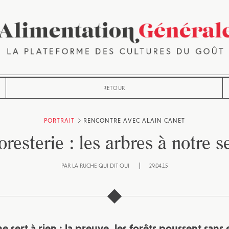
RETOUR
PORTRAIT
RENCONTRE AVEC ALAIN CANET
oresterie : les arbres à notre s
PAR
LA RUCHE QUI DIT OUI
29.04.15
ne sert à rien : la preuve, les forêts poussent sans 