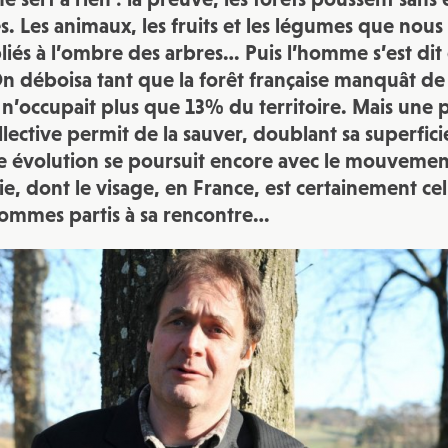
JE M'INSCRIS À LA NEWSLETTER
s. Les animaux, les fruits et les légumes que nou
Pour recevoir toutes les deux semaines notre lettre d’info a
liés à l’ombre des arbres… Puis l’homme s’est dit 
sélection d’articles …
On déboisa tant que la forêt française manquât de 
 n’occupait plus que 13% du territoire. Mais une 
llective permit de la sauver, doublant sa superfic
te évolution se poursuit encore avec le mouveme
ie, dont le visage, en France, est certainement cel
ommes partis à sa rencontre…