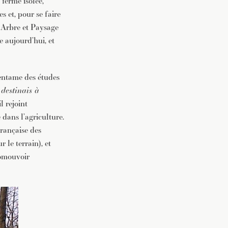
 ferme isolée,
s et, pour se faire
: Arbre et Paysage
e aujourd’hui, et
 entame des études
destinais à
l rejoint
 dans l’agriculture.
Française des
 le terrain), et
romouvoir