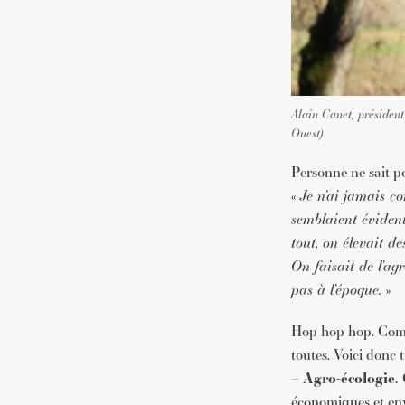
Alain Canet, président
Ouest)
Personne ne sait po
«
Je n’ai jamais co
semblaient évident
tout, on élevait d
On faisait de l’agr
pas à l’époque.
»
Hop hop hop. Comme
toutes. Voici donc tr
–
Agro-écologie.
économiques et en