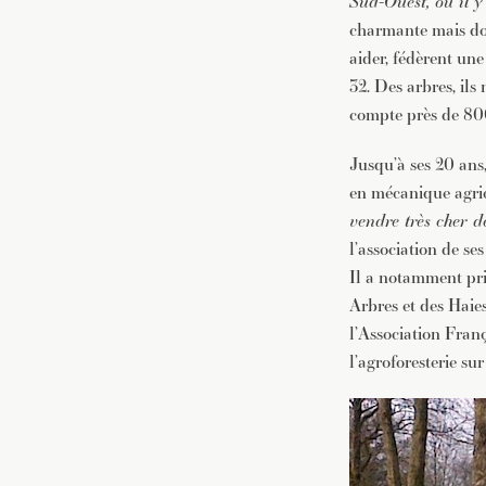
Sud-Ouest, où il y 
charmante mais dont
aider, fédèrent une
32. Des arbres, ils
compte près de 8
Jusqu’à ses 20 ans
en mécanique agric
vendre très cher d
l’association de se
Il a notamment pris
Arbres et des Haies
l’Association Franç
l’agroforesterie su