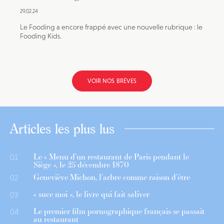
29.02.24
Le Fooding a encore frappé avec une nouvelle rubrique : le
Fooding Kids.
VOIR NOS BRÈVES
Articles les plus lus
Le « Menu d’un restaurant de Paris pendant le
01
Siège », le 25 décembre 1870
Geneviève Michon, l’arbre comme raison d’être
02
« suce moi », le livre qui fait saliver
03
Le premier film pornographique français se passait
04
au restaurant