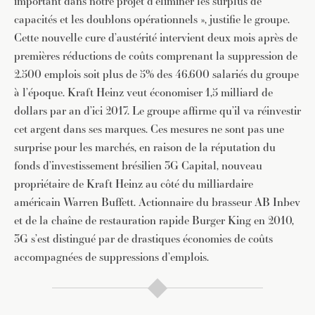
important dans notre projet d’éliminer les surplus de
capacités et les doublons opérationnels », justifie le groupe.
Cette nouvelle cure d’austérité intervient deux mois après de
premières réductions de coûts comprenant la suppression de
2.500 emplois soit plus de 5% des 46.600 salariés du groupe
à l’époque. Kraft Heinz veut économiser 1,5 milliard de
dollars par an d’ici 2017. Le groupe affirme qu’il va réinvestir
cet argent dans ses marques. Ces mesures ne sont pas une
surprise pour les marchés, en raison de la réputation du
fonds d’investissement brésilien 3G Capital, nouveau
propriétaire de Kraft Heinz au côté du milliardaire
américain Warren Buffett. Actionnaire du brasseur AB Inbev
et de la chaîne de restauration rapide Burger King en 2010,
3G s’est distingué par de drastiques économies de coûts
accompagnées de suppressions d’emplois.