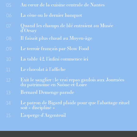
Au cœur de la cuisine centrale de Nantes
05
La cène ou le dernier banquet
06
Quand les champs de blé entraient au Musée
07
d’Orsay
Il faisait plus chaud au Moyen-âge
08
Le terroir français par Slow Food
09
La table 42, l’infini commence ici
10
Le chocolat à l’affiche
11
Exit le sanglier : le vrai repas gaulois aux Journées
12
du patrimoine en Saône-et-Loire
Bernard Demenge parade
13
Le patron de Bigard plaide pour que l’abattage rituel
14
soit « discipliné »
L’asperge d’Argenteuil
15