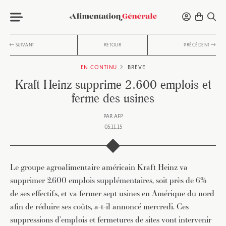
SUIVANT
RETOUR
PRÉCÉDENT
EN CONTINU
BRÈVE
Kraft Heinz supprime 2.600 emplois et
ferme des usines
PAR
AFP
05.11.15
Le groupe agroalimentaire américain Kraft Heinz va
supprimer 2.600 emplois supplémentaires, soit près de 6%
de ses effectifs, et va fermer sept usines en Amérique du nord
afin de réduire ses coûts, a-t-il annoncé mercredi. Ces
suppressions d’emplois et fermetures de sites vont intervenir