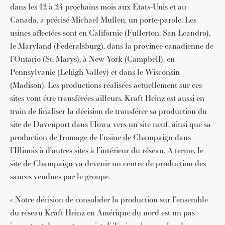
dans les 12 à 24 prochains mois aux Etats-Unis et au
Canada, a précisé Michael Mullen, un porte-parole. Les
usines affectées sont en Californie (Fullerton, San Leandro),
le Maryland (Federalsburg), dans la province canadienne de
l’Ontario (St. Marys), à New York (Campbell), en
Pennsylvanie (Lehigh Valley) et dans le Wisconsin
(Madison). Les productions réalisées actuellement sur ces
sites vont être transférées ailleurs. Kraft Heinz est aussi en
train de finaliser la décision de transférer sa production du
site de Davenport dans l’Iowa vers un site neuf, ainsi que sa
production de fromage de l’usine de Champaign dans
l’Illinois à d’autres sites à l’intérieur du réseau. A terme, le
site de Champaign va devenir un centre de production des
sauces vendues par le groupe.
« Notre décision de consolider la production sur l’ensemble
du réseau Kraft Heinz en Amérique du nord est un pas