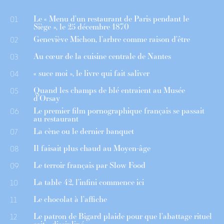
Le « Menu d’un restaurant de Paris pendant le
01
Siège », le 25 décembre 1870
Geneviève Michon, l’arbre comme raison d’être
02
Au cœur de la cuisine centrale de Nantes
03
« suce moi », le livre qui fait saliver
04
Quand les champs de blé entraient au Musée
05
d’Orsay
Le premier film pornographique français se passait
06
au restaurant
La cène ou le dernier banquet
07
Il faisait plus chaud au Moyen-âge
08
Le terroir français par Slow Food
09
La table 42, l’infini commence ici
10
Le chocolat à l’affiche
11
Le patron de Bigard plaide pour que l’abattage rituel
12