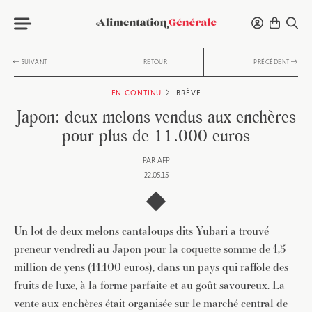
SUIVANT
RETOUR
PRÉCÉDENT
EN CONTINU
BRÈVE
Japon: deux melons vendus aux enchères
pour plus de 11.000 euros
PAR
AFP
22.05.15
Un lot de deux melons cantaloups dits Yubari a trouvé
preneur vendredi au Japon pour la coquette somme de 1,5
million de yens (11.100 euros), dans un pays qui raffole des
fruits de luxe, à la forme parfaite et au goût savoureux. La
vente aux enchères était organisée sur le marché central de