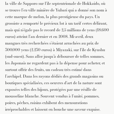
la ville de Sapporo sur l’île septentrionale de Hokkaido, où
se trouve l’ex-ville minière de Yubari qui a donné son nom à
cette marque de melon, la plus prestigieuse du pays. Un
grossiste a remporté le précieux lot à un tarif certes délirant,
mais qui n’égale pas le record de 2,5 millions de yens (18.600
euros) atteint l’an dernier et en 2008. Mi-avril, deux
mangues très recherchées s’étaient arrachées au prix de
300.000 yens (2.230 euros) à Miyazaki, sur l’île de Kyushu
(sud-ouest). Sans aller jusqu’à débourser de telles sommes,
les Japonais ne regardent pas à la dépense pour acheter, et
surtout offrir des fruits, un cadeau très estimé dans
l’archipel. Dans les rayons dédiés des grands magasins ou
boutiques spécialisées, ces oeuvres d’art de la nature sont
exposées telles des bijoux, protégées par une résille de
mousseline blanche. Souvent vendus à l’unité, pommes,
poires, pêches, raisins exhibent des mensurations
irréprochables et laissent en bouche une saveur exquise.