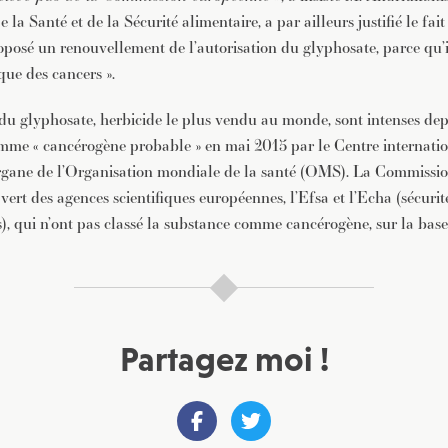
la Santé et de la Sécurité alimentaire, a par ailleurs justifié le fait
posé un renouvellement de l’autorisation du glyphosate, parce qu’i
que des cancers ».
du glyphosate, herbicide le plus vendu au monde, sont intenses dep
mme « cancérogène probable » en mai 2015 par le Centre internati
organe de l’Organisation mondiale de la santé (OMS). La Commission
vert des agences scientifiques européennes, l’Efsa et l’Echa (sécurit
), qui n’ont pas classé la substance comme cancérogène, sur la base
Partagez moi !