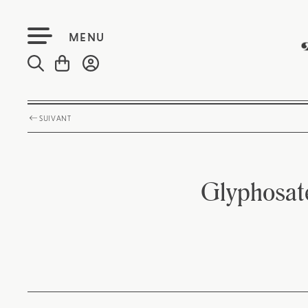
MENU
SUIVANT
Glyphosate