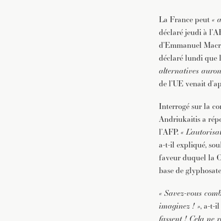
La France peut
« 
déclaré jeudi à l’
d’Emmanuel Macro
déclaré lundi que l
alternatives auron
de l’UE venait d’a
Interrogé sur la c
Andriukaitis a rép
l’AFP.
« L’autoris
a-t-il expliqué, s
faveur duquel la C
base de glyphosate
« Savez-vous comb
imaginez ! »
, a-t-i
fassent ! Cela ne