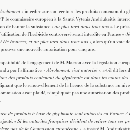
absolument »
interdire sur son territoire les produits contenant du g
AFP le commissaire européen à la Santé, Vytenis Andriukaitis, interr
n de bannir la substance
« au plus tard dans trois ans »
. Le prés
’utilisation de l’herbicide controversé serait interdite en France
« d
t été trouvées, et au plus tard dans trois ans »
, alors qu’un vote 
pprouver une nouvelle autorisation pour cinq ans.
ompatibilité de l’engagement de M. Macron avec la législation euro
ondu par l’affirmative.
« Absolument, c’est autorisé »
, a-t-il dit lors
ation des produits contenant du glyphosate est dans les mains des
oulignant que le renouvellement de la licence de la substance au niv
ommission avait plaidé, n’impliquait pas une autorisation des prod
.
ien de produits à base de glyphosate sont autorisés en France ?
l ajouté.
« Si les autorités françaises décident de retirer tous ces pro
 relève pas de la Commission européenne »
, a insisté M. Andriukait