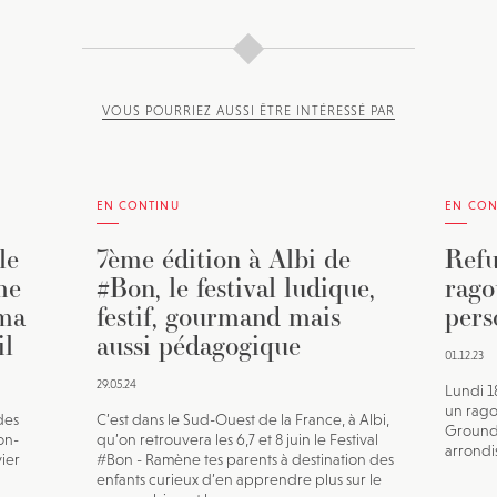
VOUS POURRIEZ AUSSI ÊTRE INTÉRESSÉ PAR
EN CONTINU
EN CON
le
7ème édition à Albi de
Refu
me
#Bon, le festival ludique,
rago
éma
festif, gourmand mais
pers
il
aussi pédagogique
01.12.23
29.05.24
Lundi 
un rago
des
C’est dans le Sud-Ouest de la France, à Albi,
Ground 
on-
qu’on retrouvera les 6,7 et 8 juin le Festival
arrondi
vier
#Bon - Ramène tes parents à destination des
enfants curieux d’en apprendre plus sur le