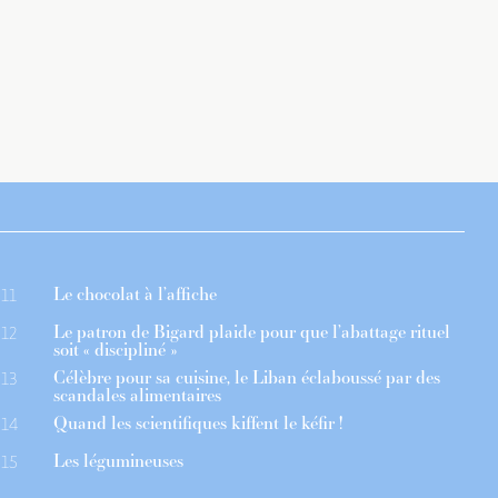
Le chocolat à l’affiche
11
Le patron de Bigard plaide pour que l’abattage rituel
12
soit « discipliné »
Célèbre pour sa cuisine, le Liban éclaboussé par des
13
scandales alimentaires
Quand les scientifiques kiffent le kéfir !
14
Les légumineuses
15