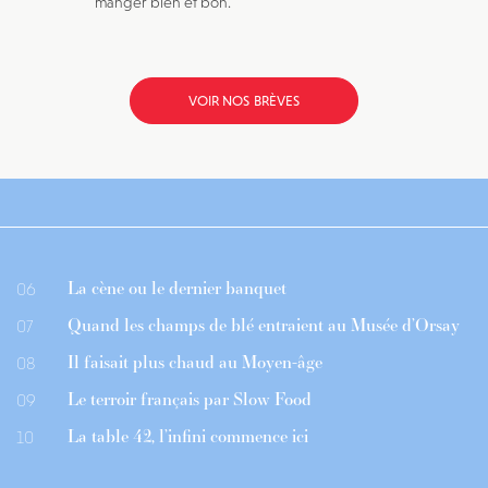
manger bien et bon.
VOIR NOS BRÈVES
La cène ou le dernier banquet
06
Quand les champs de blé entraient au Musée d’Orsay
07
Il faisait plus chaud au Moyen-âge
08
Le terroir français par Slow Food
09
La table 42, l’infini commence ici
10