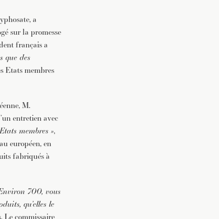
lyphosate, a
ogé sur la promesse
ident français a
ès que des
des Etats membres
péenne, M.
 d’un entretien avec
 Etats membres »
,
eau européen, en
uits fabriqués à
 Environ 700, vous
duits, qu’elles le
is. Le commissaire