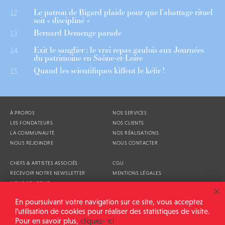
Le patron de Bigard plaide pour que l’abattage rituel
12
soit « discipliné »
Bernard Demenge parade
13
Exit le sanglier : le vrai repas gaulois aux Journées
14
du patrimoine en Saône-et-Loire
Quand les scientifiques kiffent le kéfir !
15
À PROPOS
NOS SERVICES
LES FONDATEURS
NOS CLIENTS
LA COMMUNAUTÉ
NOS RÉALISATIONS
NOUS REJOINDRE
NOUS CONTACTER
CHEFS & ARTISTES ASSOCIÉS
CGU
RECEVOIR NOTRE NEWSLETTER
MENTIONS LÉGALES
NOUS SOUTENIR
AGENDA
En poursuivant votre navigation sur ce site, vous acceptez
l’utilisation de cookies pour réaliser des statistiques de visite.
Pour en savoir plus,
cliquez- ici
ALIMENTATION GÉNÉRALE © 2026