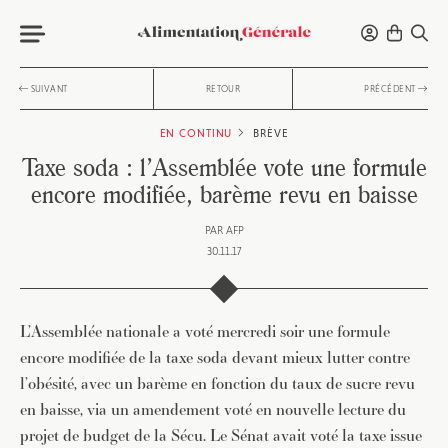
SUIVANT
RETOUR
PRÉCÉDENT
EN CONTINU
BRÈVE
Taxe soda : l’Assemblée vote une formule
encore modifiée, barème revu en baisse
PAR
AFP
30.11.17
L’Assemblée nationale a voté mercredi soir une formule
encore modifiée de la taxe soda devant mieux lutter contre
l’obésité, avec un barème en fonction du taux de sucre revu
en baisse, via un amendement voté en nouvelle lecture du
projet de budget de la Sécu. Le Sénat avait voté la taxe issue