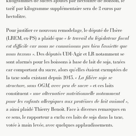
kilogrammes de sucres ajoutés par hectolitre de boisson, le
tarif par kilogramme supplémentaire sera de 2 euros par
hectolitre.
Pour justifier ce nouveau remodelage, le député de l’Isère
(LREM, ex-PS) a plaidé que
« le travail du législateur fiscal
est difficile car nous ne connaissons pas bien l’assiette que
nous taxons »
. Des députés UDI-Agir et LR notamment se
sont alarmés pour les boissons à base de lait de soja, taxées
car comportant du sucre, alors qu’elles étaient exemptées de
la taxe soda existant depuis 2013.
« La filière soja se
structure, sans OGM, avec peu de sucre »
et ces laits
constituent
« une alternative nutritionnelle notamment
pour les enfants allergiques aux protéines de lait animal »
,
a ainsi plaidé Thierry Benoît. Face à diverses remarques en
ce sens, le rapporteur a exclu ces laits de soja dans la taxe,
votée à main levée, avec quelques applaudissements.