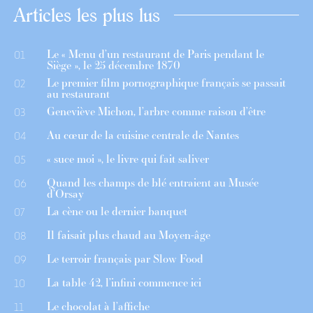
Articles les plus lus
Le « Menu d’un restaurant de Paris pendant le
01
Siège », le 25 décembre 1870
Le premier film pornographique français se passait
02
au restaurant
Geneviève Michon, l’arbre comme raison d’être
03
Au cœur de la cuisine centrale de Nantes
04
« suce moi », le livre qui fait saliver
05
Quand les champs de blé entraient au Musée
06
d’Orsay
La cène ou le dernier banquet
07
Il faisait plus chaud au Moyen-âge
08
Le terroir français par Slow Food
09
La table 42, l’infini commence ici
10
Le chocolat à l’affiche
11