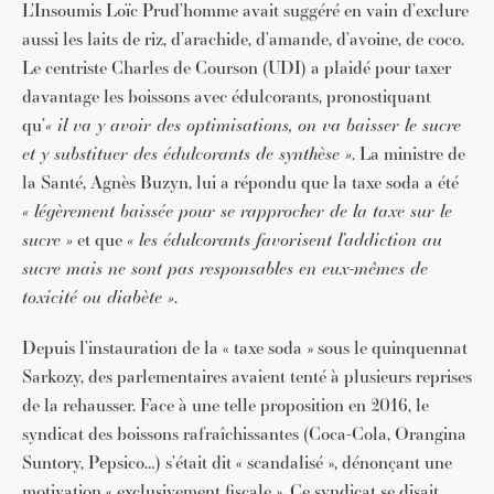
L’Insoumis Loïc Prud’homme avait suggéré en vain d’exclure
aussi les laits de riz, d’arachide, d’amande, d’avoine, de coco.
Le centriste Charles de Courson (UDI) a plaidé pour taxer
davantage les boissons avec édulcorants, pronostiquant
qu’
« il va y avoir des optimisations, on va baisser le sucre
et y substituer des édulcorants de synthèse »
. La ministre de
la Santé, Agnès Buzyn, lui a répondu que la taxe soda a été
« légèrement baissée pour se rapprocher de la taxe sur le
sucre »
et que
« les édulcorants favorisent l’addiction au
sucre mais ne sont pas responsables en eux-mêmes de
toxicité ou diabète »
.
Depuis l’instauration de la « taxe soda » sous le quinquennat
Sarkozy, des parlementaires avaient tenté à plusieurs reprises
de la rehausser. Face à une telle proposition en 2016, le
syndicat des boissons rafraîchissantes (Coca-Cola, Orangina
Suntory, Pepsico…) s’était dit « scandalisé », dénonçant une
motivation « exclusivement fiscale ». Ce syndicat se disait