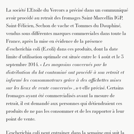
La société L’Etoile du Vercors a précisé dans un communiqué
avoir procédé au retrait des fromages Saint-Marcellin IGP,
Saint-Félicien, Sechon de vache et Tommes du Dauphiné,
vendus sous différentes marques commerciales dans toute la
France, après la mise en évidence de la présence
d’escherichia coli (E.coli) dans ces produits, dont la date
limite d’utilisation optimale est située entre le 4 août et le 3
septembre 2014. «
Les magasins concernés par la
distribution du lot contaminé ont procédé à son retrait et
informé les consommateurs grâce à des affichettes mises
sur les lieux de vente concernés
« , a-t-elle précisé. Certains
fromages ayant été commercialisés avant la mesure de
retrait, il est demandé aux personnes qui détiendraient ces
produits de ne pas les consommer et de les rapporter à leur
point de vente.
L’escherichia coli peut entraîner, dans la semaine qui suit la