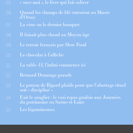
« suce moi », le livre qui fait saliver
05
Quand les champs de blé entraient au Musée
06
d’Orsay
La cène ou le dernier banquet
07
Il faisait plus chaud au Moyen-âge
08
Le terroir français par Slow Food
09
Le chocolat à l’affiche
10
La table 42, l’infini commence ici
11
Bernard Demenge parade
12
Le patron de Bigard plaide pour que l’abattage rituel
13
soit « discipliné »
Exit le sanglier : le vrai repas gaulois aux Journées
14
du patrimoine en Saône-et-Loire
Les légumineuses
15