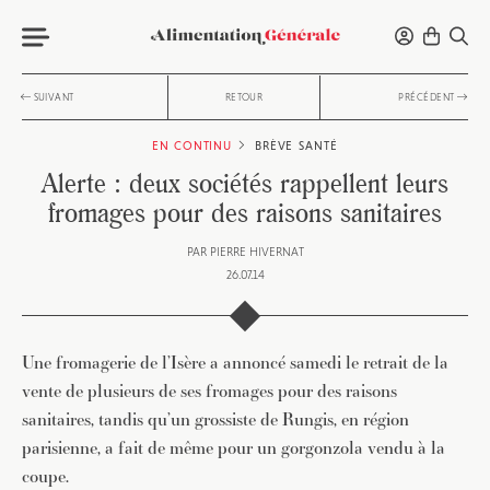
SUIVANT
RETOUR
PRÉCÉDENT
EN CONTINU
BRÈVE
SANTÉ
Alerte : deux sociétés rappellent leurs
fromages pour des raisons sanitaires
PAR
PIERRE HIVERNAT
26.07.14
Une fromagerie de l’Isère a annoncé samedi le retrait de la
vente de plusieurs de ses fromages pour des raisons
sanitaires, tandis qu’un grossiste de Rungis, en région
parisienne, a fait de même pour un gorgonzola vendu à la
coupe.