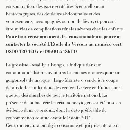
consommation, des gastro-entérites éventuellement
hémorragiques, des douleurs abdominales et des
vomissements, accompagnés ou non de fièvre, et pouvant
être suivies de complications rénales sévères chez les enfants.
Pour tout renseignement, les consommateurs peuvent
contacter la société L’Etoile du Vercors au numéro vert
0800 120 120 de 09h00 à 18h00
.
Le grossiste Desailly, à Rungis, a indiqué dans un
communiqué distinct avait pris les mêmes mesures pour un
gorgonzola de marque « Lago Monate », vendu à la coupe
depuis le 1er juillet dans des centres Leclerc en France ainsi
que sur des marchés de tout le territoire national. La
présence de la bactérie listeria monocytogenes a été mise en
évidence dans ce produit, dont la date préférable de
consommation se situe avant le 9 août 2014.
Ceux qui en auraient déjà consommé et qui présenteraient