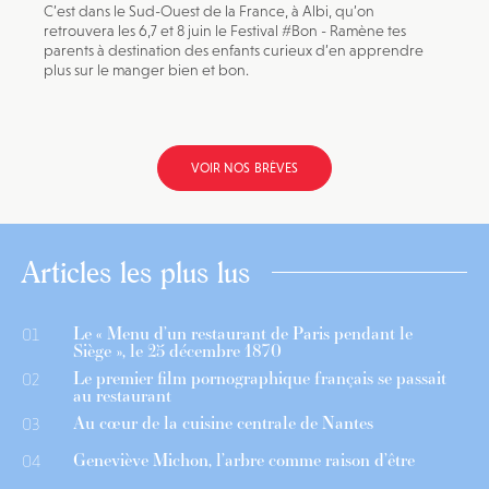
C’est dans le Sud-Ouest de la France, à Albi, qu’on
retrouvera les 6,7 et 8 juin le Festival #Bon - Ramène tes
parents à destination des enfants curieux d’en apprendre
plus sur le manger bien et bon.
VOIR NOS BRÈVES
Articles les plus lus
Le « Menu d’un restaurant de Paris pendant le
01
Siège », le 25 décembre 1870
Le premier film pornographique français se passait
02
au restaurant
Au cœur de la cuisine centrale de Nantes
03
Geneviève Michon, l’arbre comme raison d’être
04