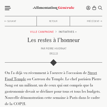
SUIVANT
RETOUR
PRÉCÉDENT
VILLE CAMPAGNE
INITIATIVES +
Les restes à l’honneur
PAR
PIERRE HIVERNAT
09.11.15
On l’a déjà vu récemment à l’oeuvre à l’occasion de
Street
Food Temple
au Carreau du Temple. Le chef parisien Pierre
Sang est un militant, un de ceux qui ont compris que la
gastronomie devait se décliner pour tous et tous les budgets.
Nouvelle démonstration cette semaine à Paris dans le cadre
de la COP21.