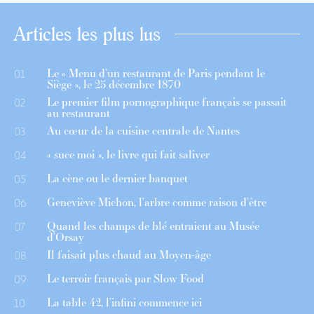
Articles les plus lus
Le « Menu d’un restaurant de Paris pendant le
01
Siège », le 25 décembre 1870
Le premier film pornographique français se passait
02
au restaurant
Au cœur de la cuisine centrale de Nantes
03
« suce moi », le livre qui fait saliver
04
La cène ou le dernier banquet
05
Geneviève Michon, l’arbre comme raison d’être
06
Quand les champs de blé entraient au Musée
07
d’Orsay
Il faisait plus chaud au Moyen-âge
08
Le terroir français par Slow Food
09
La table 42, l’infini commence ici
10