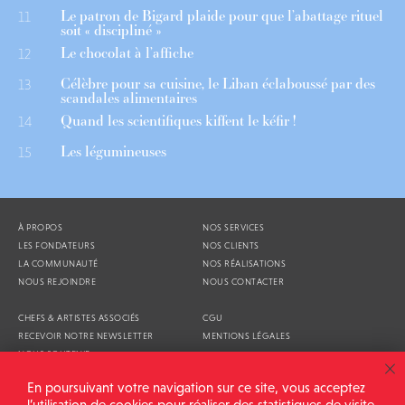
Le patron de Bigard plaide pour que l’abattage rituel
11
soit « discipliné »
Le chocolat à l’affiche
12
Célèbre pour sa cuisine, le Liban éclaboussé par des
13
scandales alimentaires
Quand les scientifiques kiffent le kéfir !
14
Les légumineuses
15
À PROPOS
NOS SERVICES
LES FONDATEURS
NOS CLIENTS
LA COMMUNAUTÉ
NOS RÉALISATIONS
NOUS REJOINDRE
NOUS CONTACTER
CHEFS & ARTISTES ASSOCIÉS
CGU
RECEVOIR NOTRE NEWSLETTER
MENTIONS LÉGALES
NOUS SOUTENIR
AGENDA
En poursuivant votre navigation sur ce site, vous acceptez
l’utilisation de cookies pour réaliser des statistiques de visite.