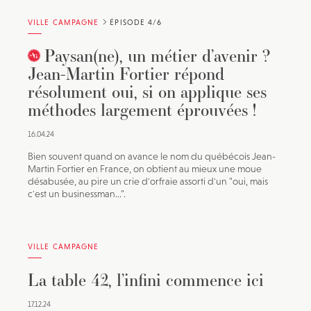
JE M'INSCRIS À LA NEWSLETTER
VILLE CAMPAGNE
ÉPISODE 4/6
Pour recevoir toutes les deux semaines notre lettre
d’info avec une sélection d’articles …
Paysan(ne), un métier d’avenir ?
Jean-Martin Fortier répond
résolument oui, si on applique ses
méthodes largement éprouvées !
16.04.24
Bien souvent quand on avance le nom du québécois Jean-
Martin Fortier en France, on obtient au mieux une moue
désabusée, au pire un crie d'orfraie assorti d'un "oui, mais
c'est un businessman...".
VILLE CAMPAGNE
La table 42, l’infini commence ici
17.12.24