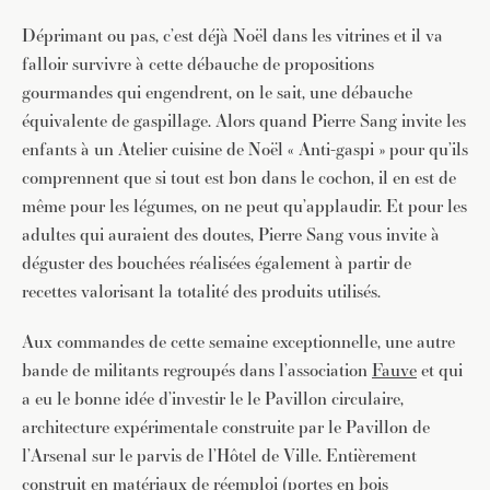
Déprimant ou pas, c’est déjà Noël dans les vitrines et il va
falloir survivre à cette débauche de propositions
gourmandes qui engendrent, on le sait, une débauche
équivalente de gaspillage. Alors quand Pierre Sang invite les
enfants à un Atelier cuisine de Noël « Anti-gaspi » pour qu’ils
comprennent que si tout est bon dans le cochon, il en est de
même pour les légumes, on ne peut qu’applaudir. Et pour les
adultes qui auraient des doutes, Pierre Sang vous invite à
déguster des bouchées réalisées également à partir de
recettes valorisant la totalité des produits utilisés.
Aux commandes de cette semaine exceptionnelle, une autre
bande de militants regroupés dans l’association
Fauve
et qui
a eu le bonne idée d’investir le le Pavillon circulaire,
architecture expérimentale construite par le Pavillon de
l’Arsenal sur le parvis de l’Hôtel de Ville. Entièrement
construit en matériaux de réemploi (portes en bois