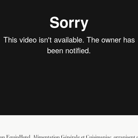
lon EquipHotel, Alimentation Générale et
Cuisimaniac
, organisent 