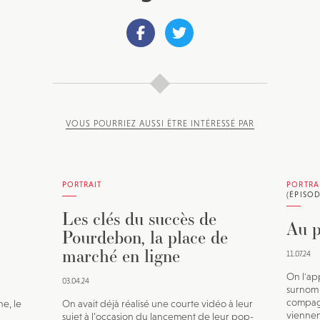
VOUS POURRIEZ AUSSI ÊTRE INTÉRESSÉ PAR
PORTRAIT
PORTRA
(ÉPISOD
Les clés du succès de
Au p
Pourdebon, la place de
marché en ligne
11.07.24
On l'ap
03.04.24
surnom 
compagn
e, le
On avait déjà réalisé une courte vidéo à leur
viennen
sujet à l’occasion du lancement de leur pop-