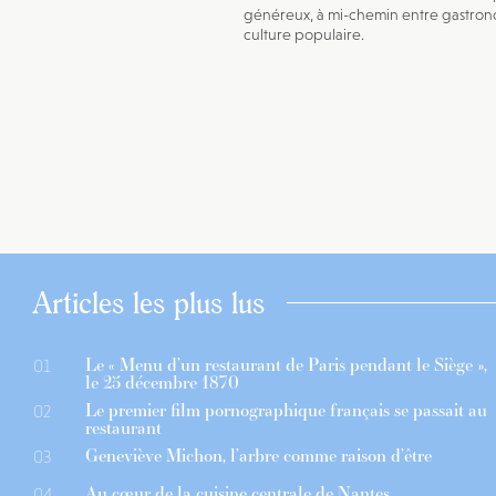
généreux, à mi-chemin entre gastron
culture populaire.
Articles les plus lus
Le « Menu d’un restaurant de Paris pendant le Siège »,
01
le 25 décembre 1870
Le premier film pornographique français se passait au
02
restaurant
Geneviève Michon, l’arbre comme raison d’être
03
Au cœur de la cuisine centrale de Nantes
04