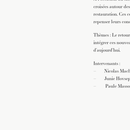
croisées autour des
restauration. Ces c
repenser leurs con
Thèmes : Le retour
intégrer ces nouvea
d’aujourd’hui.
Intervenants :
– Nicolas Macha
– Junie Hovsepian
– Paule Masson, J