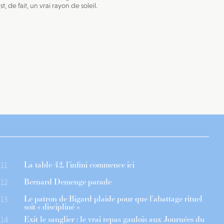
st, de fait, un vrai rayon de soleil.
La table 42, l’infini commence ici
11
Bernard Demenge parade
12
Le patron de Bigard plaide pour que l’abattage rituel
13
soit « discipliné »
Exit le sanglier : le vrai repas gaulois aux Journées du
14