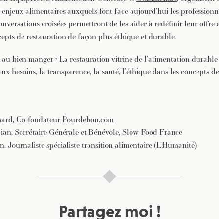
 enjeux alimentaires auxquels font face aujourd’hui les professionn
onversations croisées permettront de les aider à redéfinir leur offre a
cepts de restauration de façon plus éthique et durable.
 au bien manger • La restauration vitrine de l’alimentation durabl
ux besoins, la transparence, la santé, l’éthique dans les concepts d
rd, Co-fondateur
Pourdebon.com
, Secrétaire Générale et Bénévole, Slow Food France
ournaliste spécialiste transition alimentaire (L’Humanité)
Partagez moi !