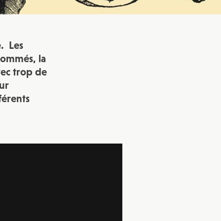
. Les
sommés, la
vec trop de
eur
férents