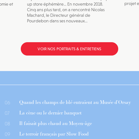
projet e
omie et
up store éphémère… En novembre 2018.
Cinq ans plus tard, on a rencontré Nicolas
Machard, le Directeur général de
Pourdebon dans ses nouveaux...
VOIR NOS PORTRAITS & ENTRETIENS
Quand les champs de blé entraient au Musée d’Orsay
06
La cène ou le dernier banquet
07
Il faisait plus chaud au Moyen-âge
08
Le terroir français par Slow Food
09