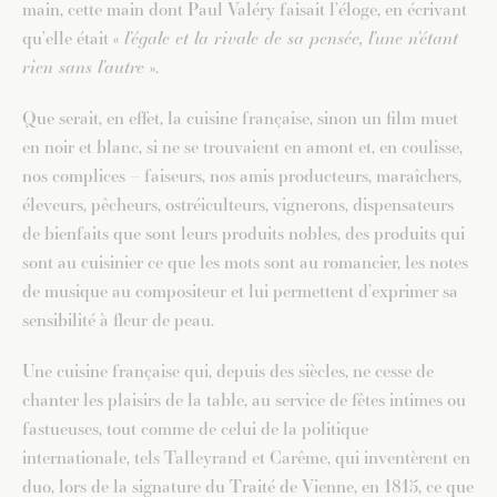
main, cette main dont Paul Valéry faisait l’éloge, en écrivant
qu’elle était «
l’égale et la rivale de sa pensée, l’une n’étant
rien sans l’autre
».
Que serait, en effet, la cuisine française, sinon un film muet
en noir et blanc, si ne se trouvaient en amont et, en coulisse,
nos complices – faiseurs, nos amis producteurs, maraîchers,
éleveurs, pêcheurs, ostréiculteurs, vignerons, dispensateurs
de bienfaits que sont leurs produits nobles, des produits qui
sont au cuisinier ce que les mots sont au romancier, les notes
de musique au compositeur et lui permettent d’exprimer sa
sensibilité à fleur de peau.
Une cuisine française qui, depuis des siècles, ne cesse de
chanter les plaisirs de la table, au service de fêtes intimes ou
fastueuses, tout comme de celui de la politique
internationale, tels Talleyrand et Carême, qui inventèrent en
duo, lors de la signature du Traité de Vienne, en 1815, ce que