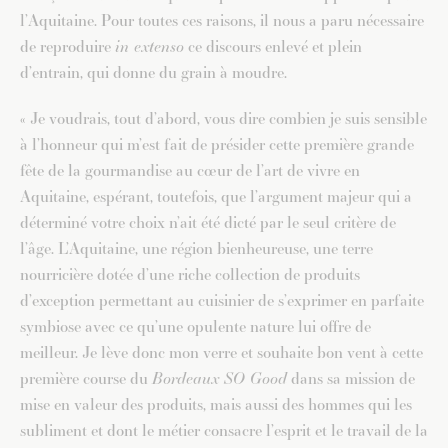
l’Aquitaine. Pour toutes ces raisons, il nous a paru nécessaire
de reproduire
in extenso
ce discours enlevé et plein
d’entrain, qui donne du grain à moudre.
« Je voudrais, tout d’abord, vous dire combien je suis sensible
à l’honneur qui m’est fait de présider cette première grande
fête de la gourmandise au cœur de l’art de vivre en
Aquitaine, espérant, toutefois, que l’argument majeur qui a
déterminé votre choix n’ait été dicté par le seul critère de
l’âge. L’Aquitaine, une région bienheureuse, une terre
nourricière dotée d’une riche collection de produits
d’exception permettant au cuisinier de s’exprimer en parfaite
symbiose avec ce qu’une opulente nature lui offre de
meilleur. Je lève donc mon verre et souhaite bon vent à cette
première course du
Bordeaux SO Good
dans sa mission de
mise en valeur des produits, mais aussi des hommes qui les
subliment et dont le métier consacre l’esprit et le travail de la