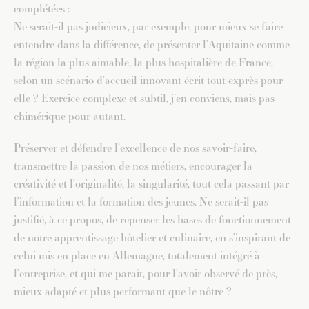
complétées :
Ne serait-il pas judicieux, par exemple, pour mieux se faire
entendre dans la différence, de présenter l’Aquitaine comme
la région la plus aimable, la plus hospitalière de France,
selon un scénario d’accueil innovant écrit tout exprès pour
elle ? Exercice complexe et subtil, j’en conviens, mais pas
chimérique pour autant.
Préserver et défendre l’excellence de nos savoir-faire,
transmettre la passion de nos métiers, encourager la
créativité et l’originalité, la singularité, tout cela passant par
l’information et la formation des jeunes. Ne serait-il pas
justifié, à ce propos, de repenser les bases de fonctionnement
de notre apprentissage hôtelier et culinaire, en s’inspirant de
celui mis en place en Allemagne, totalement intégré à
l’entreprise, et qui me paraît, pour l’avoir observé de près,
mieux adapté et plus performant que le nôtre ?