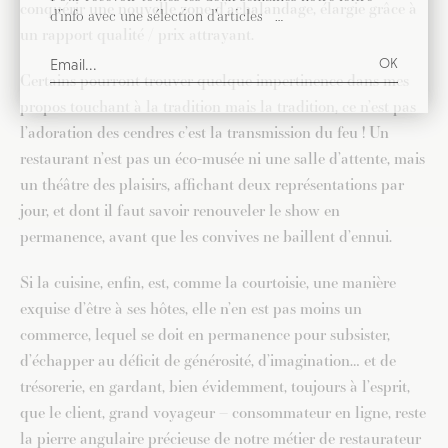
conquérir une nouvelle zone d’achalandage, élargie grâce à
d’info avec une sélection d’articles …
un rapport qualité / prix attrayant.
Certains pourront trouver quelque impertinence dans mes
propos touchant à la tradition mais la tradition, ce n’est pas
l’adoration des cendres c’est la transmission du feu ! Un
restaurant n’est pas un éco-musée ni une salle d’attente, mais
un théâtre des plaisirs, affichant deux représentations par
jour, et dont il faut savoir renouveler le show en
permanence, avant que les convives ne baillent d’ennui.
Si la cuisine, enfin, est, comme la courtoisie, une manière
exquise d’être à ses hôtes, elle n’en est pas moins un
commerce, lequel se doit en permanence pour subsister,
d’échapper au déficit de générosité, d’imagination… et de
trésorerie, en gardant, bien évidemment, toujours à l’esprit,
que le client, grand voyageur – consommateur en ligne, reste
la pierre angulaire précieuse de notre métier de restaurateur