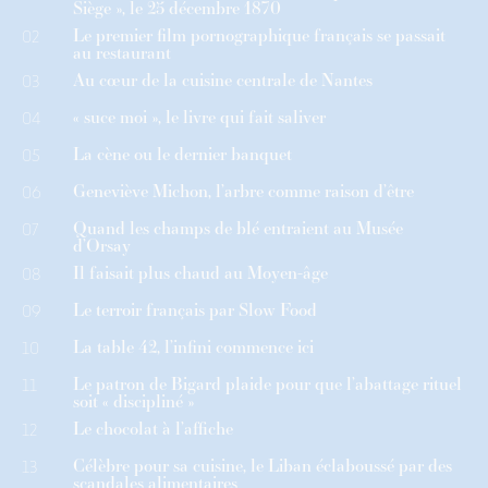
Siège », le 25 décembre 1870
Le premier film pornographique français se passait
02
au restaurant
Au cœur de la cuisine centrale de Nantes
03
« suce moi », le livre qui fait saliver
04
La cène ou le dernier banquet
05
Geneviève Michon, l’arbre comme raison d’être
06
Quand les champs de blé entraient au Musée
07
d’Orsay
Il faisait plus chaud au Moyen-âge
08
Le terroir français par Slow Food
09
La table 42, l’infini commence ici
10
Le patron de Bigard plaide pour que l’abattage rituel
11
soit « discipliné »
Le chocolat à l’affiche
12
Célèbre pour sa cuisine, le Liban éclaboussé par des
13
scandales alimentaires