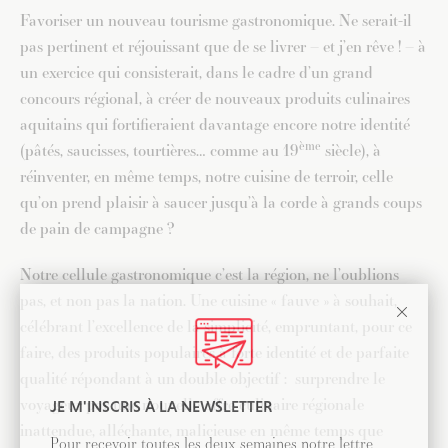
Favoriser un nouveau tourisme gastronomique. Ne serait-il
pas pertinent et réjouissant que de se livrer – et j’en rêve ! – à
un exercice qui consisterait, dans le cadre d’un grand
concours régional, à créer de nouveaux produits culinaires
aquitains qui fortifieraient davantage encore notre identité
ème
(pâtés, saucisses, tourtières… comme au 19
siècle), à
réinventer, en même temps, notre cuisine de terroir, celle
qu’on prend plaisir à saucer jusqu’à la corde à grands coups
de pain de campagne ?
Notre cellule gastronomique c’est la région, ne l’oublions
pas, et non pas la nation. Une cuisine « fauve » à souhait,
célébrant l’excellence de la simplicité, empruntant, pour ce
faire, des produits populaires à forte identité et de parfaite
qualité répondant à un double objectif : surprendre le
voyageur par une nouvelle offre culinaire régionale
JE M'INSCRIS À LA NEWSLETTER
inattendue, alléchante, malicieuse en même temps que
Pour recevoir toutes les deux semaines notre lettre