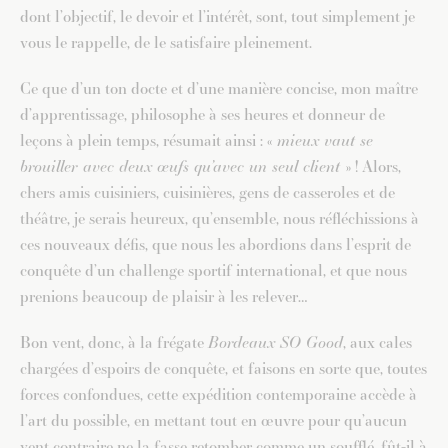
dont l’objectif, le devoir et l’intérêt, sont, tout simplement je
vous le rappelle, de le satisfaire pleinement.
Ce que d’un ton docte et d’une manière concise, mon maître
d’apprentissage, philosophe à ses heures et donneur de
leçons à plein temps, résumait ainsi : «
mieux vaut se
brouiller avec deux œufs qu’avec un seul client
» ! Alors,
chers amis cuisiniers, cuisinières, gens de casseroles et de
théâtre, je serais heureux, qu’ensemble, nous réfléchissions à
ces nouveaux défis, que nous les abordions dans l’esprit de
conquête d’un challenge sportif international, et que nous
prenions beaucoup de plaisir à les relever…
Bon vent, donc, à la frégate
Bordeaux SO Good
, aux cales
chargées d’espoirs de conquête, et faisons en sorte que, toutes
forces confondues, cette expédition contemporaine accède à
l’art du possible, en mettant tout en œuvre pour qu’aucun
vent contraire ne la fasse retomber comme un soufflé, fût-il à