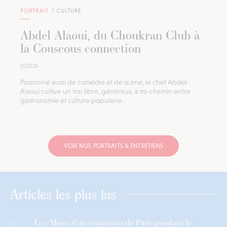
PORTRAIT
CULTURE
Abdel Alaoui, du Choukran Club à
la Couscous connection
05.07.26
Passionné aussi de comédie et de scène, le chef Abdel
Alaoui cultive un ton libre, généreux, à mi-chemin entre
gastronomie et culture populaire.
VOIR NOS PORTRAITS & ENTRETIENS
Articles les plus lus
Le « Menu d’un restaurant de Paris pendant le
01