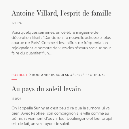
Antoine Villard, l’esprit de famille
12.11.24
Voici quelques semaines, un célèbre magazine de
décoration titrait : "Dandelion : la nouvelle adresse la plus
courue de Paris". Comme si les chiffres de fréquentation
rejoignaient le nombre de vues des réseaux sociaux pour
faire du quantitatif un...
JE M'INSCRIS À LA NEWSLETTER
Pour recevoir toutes les deux semaines notre lettre
d’info avec une sélection d’articles …
PORTRAIT
BOULANGERS BOULANGÈRES (ÉPISODE 3/5)
Au pays du soleil levain
11.07.24
On l'appelle Sunny et c'est peu dire que le surnom lui va
bien. Avec Raphaël, son compagnon à la ville comme au
pétrin, ils viennent d'ouvrir leur boulangerie et leur projet
est, de fait, un vrai rayon de soleil.