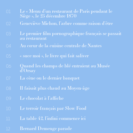
Le « Menu d’un restaurant de Paris pendant le
01
Siège », le 25 décembre 1870
Geneviève Michon, l’arbre comme raison d’être
02
Le premier film pornographique français se passait
03
au restaurant
Au cœur de la cuisine centrale de Nantes
04
« suce moi », le livre qui fait saliver
05
Quand les champs de blé entraient au Musée
06
d’Orsay
La cène ou le dernier banquet
07
Il faisait plus chaud au Moyen-âge
08
Le chocolat à l’affiche
09
Le terroir français par Slow Food
10
La table 42, l’infini commence ici
11
Bernard Demenge parade
12