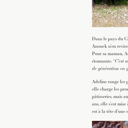
Dans le pays du Cro
Anouck n’en revien
Pour sa maman, Ade
étonnante. “
C’est 
de génération en g
Adeline range les p
elle charge les pro
pâtisseries, mais au
ans, elle s’est mis
est à la tête d’un