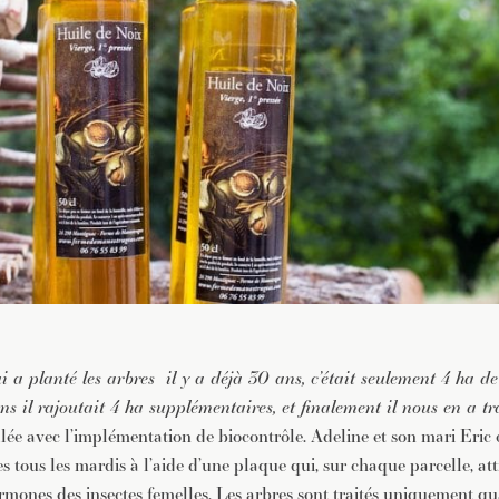
i a planté les arbres il y a déjà 30 ans, c’était seulement 4 ha d
ans il rajoutait 4 ha supplémentaires, et finalement il nous en a t
llée avec l’implémentation de biocontrôle. Adeline et son mari Eric 
 tous les mardis à l’aide d’une plaque qui, sur chaque parcelle, atti
ormones des insectes femelles. Les arbres sont traités uniquement 