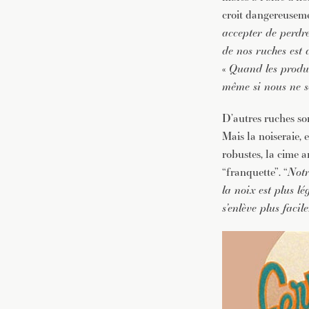
croit dangereuseme
accepter de perdre
de nos ruches est 
«
Quand les produit
même si nous ne s
D’autres ruches son
Mais la noiseraie, 
robustes, la cime a
“franquette”. “
Notr
la noix est plus lé
s’enlève plus faci