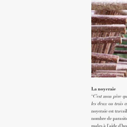
La noyeraie
“
C’est mon père qu
les deux ou trois 
noyeraie est travai
nombre de parasites
males à l’aide d’h