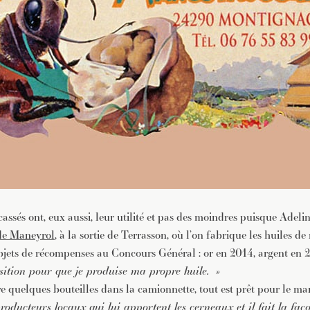
assés ont, eux aussi, leur utilité et pas des moindres puisque Adelin
de Maneyrol
, à la sortie de Terrasson, où l’on fabrique les huiles d
 objets de récompenses au Concours Général : or en 2014, argent en 2
sition pour que je produise ma propre huile. »
e quelques bouteilles dans la camionnette, tout est prêt pour le ma
 producteurs locaux qui lui apportent les cerneaux et il fait la faç