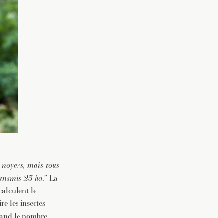
e noyers, mais tous
ransmis 23 ha.
” La
calculent le
re les insectes
quand le nombre