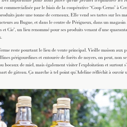
 très importante pour nous parce qu’elle permet d’équilibrer les ré
est commercialisée par le biais de la coopérative “Coop Cerno” à Ce
roduits juste une tonne de cerneaux. Elle vend ses tartes sur les m
cteurs au Bugue, et dans le centre de Périgueux, dans un magasin 
et Cie”, un lieu renommé pour ses produits venant d’une quaranta
.
ferme reste pourtant le lieu de vente principal. Vieille maison aux 
llines périgourdines et entourée de forêts de noyers, on peut, non 
 bocaux de miel, mais également visiter l’exploitation et surtout s
art de gâteau. Ça marche à tel point qu’Adeline réfléchit à ouvrir u