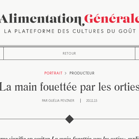
RETOUR
PORTRAIT
PRODUCTEUR
La main fouettée par les ortie
PAR
GUÉLIA PEVZNER
20.11.15
rme signifie en occitan
La main fouettée par les orties
»
, exp