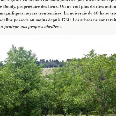
JE M'INSCRIS À LA NEWSLETTER
ne Boudy, propriétaire des lieux. On ne voit plus d’orties autou
Pour recevoir toutes les deux semaines notre lettre d’info a
magnifiques noyers trentenaires. La noiseraie de 40 ha se tro
sélection d’articles …
Adeline possède au moins depuis 1750. Les arbres ne sont trai
on protège nos propres abeilles
».