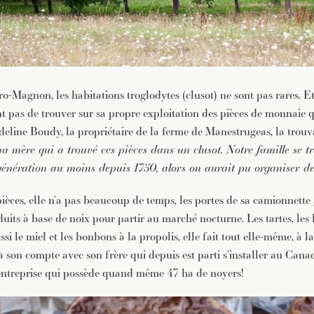
-Magnon, les habitations troglodytes (clusot) ne sont pas rares. Et 
t pas de trouver sur sa propre exploitation des pièces de monnaie 
line Boudy, la propriétaire de la ferme de Manestrugeas, la trouva
ma mère qui a trouvé ces pièces dans un clusot. Notre famille se 
énération au moins depuis 1750, alors on aurait pu organiser de v
ièces, elle n’a pas beaucoup de temps, les portes de sa camionnette
duits à base de noix pour partir au marché nocturne. Les tartes, les h
ssi le miel et les bonbons à la propolis, elle fait tout elle-même, à la
e à son compte avec son frère qui depuis est parti s’installer au Can
e entreprise qui possède quand même 47 ha de noyers!