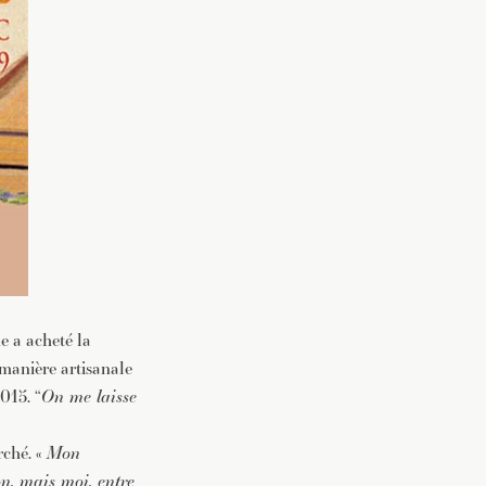
e a acheté la
e manière artisanale
015. “
On me laisse
rché. «
Mon
on, mais moi, entre