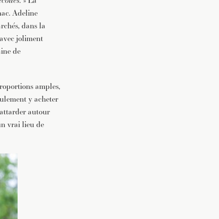
coltes.
» La
nac. Adeline
archés, dans la
avec joliment
ine de
proportions amples,
seulement y acheter
’attarder autour
n vrai lieu de