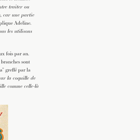
ntre traiter ou
s, car une partie
plique Adeline.
us les utilisons
ux fois par an.
es branches sont
a” greffé par la
ar la coquille de
lle comme celle-là