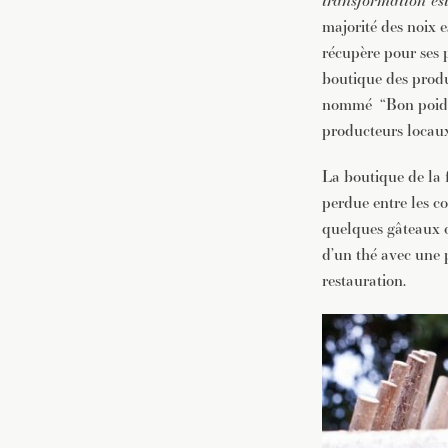
transformation est
majorité des noix 
récupère pour ses p
boutique des produ
nommé “Bon poids 
producteurs locaux
La boutique de la 
perdue entre les co
quelques gâteaux ou
d’un thé avec une p
restauration.