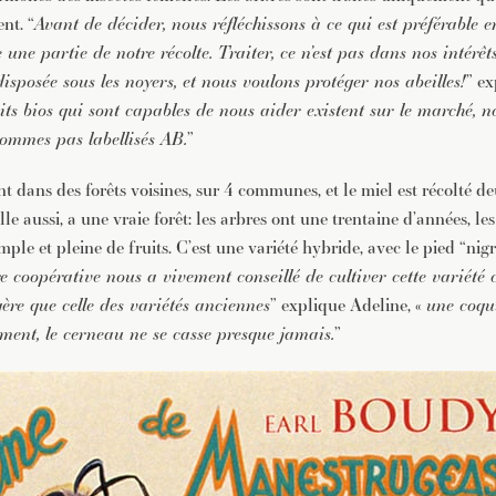
nt. “
Avant de décider, nous réfléchissons à ce qui est préférable e
 une partie de notre récolte. Traiter, ce n’est pas dans nos intérêt
disposée sous les noyers, et nous voulons protéger nos abeilles!
” ex
s bios qui sont capables de nous aider existent sur le marché, no
ommes pas labellisés AB.
”
t dans des forêts voisines, sur 4 communes, et le miel est récolté de
elle aussi, a une vraie forêt: les arbres ont une trentaine d’années, l
mple et pleine de fruits. C’est une variété hybride, avec le pied “nigr
e coopérative nous a vivement conseillé de cultiver cette variété c
gère que celle des variétés anciennes
” explique Adeline, «
une coqui
lement, le cerneau ne se casse presque jamais.
”