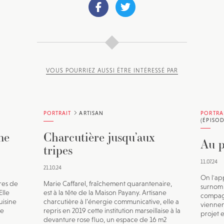
VOUS POURRIEZ AUSSI ÊTRE INTÉRESSÉ PAR
PORTRAIT
ARTISAN
PORTRA
(ÉPISOD
ne
Charcutière jusqu’aux
Au p
tripes
11.07.24
21.10.24
On l'ap
res de
Marie Caffarel, fraîchement quarantenaire,
surnom 
Elle
est à la tête de la Maison Payany. Artisane
compagn
uisine
charcutière à l’énergie communicative, elle a
viennen
de
repris en 2019 cette institution marseillaise à la
projet e
devanture rose fluo, un espace de 16 m2