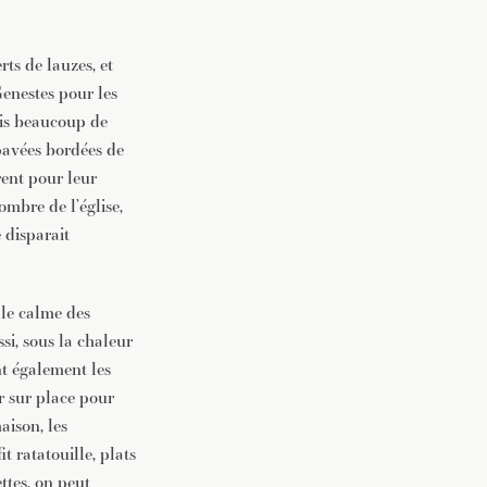
rts de lauzes, et
enestes pour les
is beaucoup de
 pavées bordées de
rent pour leur
ombre de l’église,
e disparait
 le calme des
si, sous la chaleur
nt également les
ir sur place pour
aison, les
it ratatouille, plats
ttes, on peut