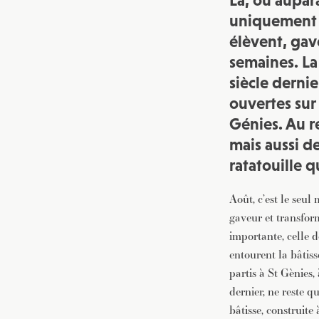
La, où aupara
uniquement g
élèvent, gave
semaines. La
siècle derni
ouvertes sur
Génies. Au r
mais aussi d
ratatouille 
Août, c’est le seul
gaveur et transfor
importante, celle 
entourent la bâtis
partis à St Gènies,
dernier, ne reste q
bâtisse, construite 