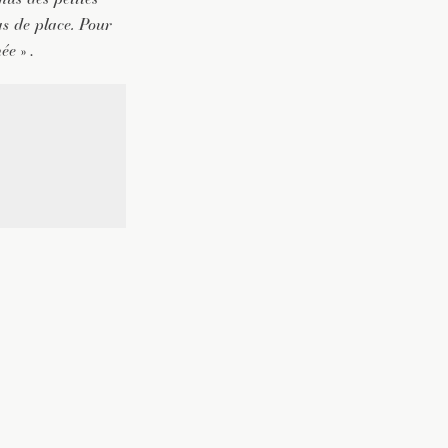
as de place. Pour
née
» .