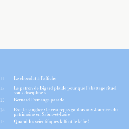
Le chocolat à l’affiche
11
Le patron de Bigard plaide pour que l’abattage rituel
12
soit « discipliné »
Bernard Demenge parade
13
Exit le sanglier : le vrai repas gaulois aux Journées du
14
patrimoine en Saône-et-Loire
Quand les scientifiques kiffent le kéfir !
15