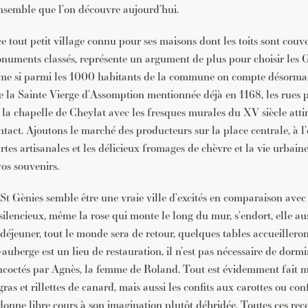
ensemble que l’on découvre aujourd’hui.
e tout petit village connu pour ses maisons dont les toits sont couve
numents classés, représente un argument de plus pour choisir les G
ême si parmi les 1000 habitants de la commune on compte désorma
 de la Sainte Vierge d’Assomption mentionnée déjà en 1168, les rues
e la chapelle de Cheylat avec les fresques murales du XV siècle atti
act. Ajoutons le marché des producteurs sur la place centrale, à l’
tartes artisanales et les délicieux fromages de chèvre et la vie urbain
os souvenirs.
 St Gènies semble être une vraie ville d’excités en comparaison avec
silencieux, même la rose qui monte le long du mur, s’endort, elle aus
e déjeuner, tout le monde sera de retour, quelques tables accueillero
auberge est un lieu de restauration, il n’est pas nécessaire de dorm
oncoctés par Agnès, la femme de Roland. Tout est évidemment fait m
gras et rillettes de canard, mais aussi les confits aux carottes ou conf
donne libre cours à son imagination plutôt débridée. Toutes ces rece