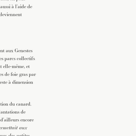
ussi à l’aide de
 deviennent
vent aux Genestes
s parcs collectifs
t elle-même, et
s de foie gras par
reste à dimension
ation du canard.
lantations de
d’ailleurs encore
ermettait aux
enus des petites