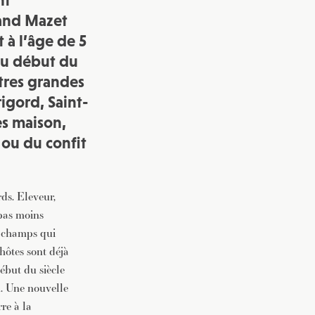
nt
land Mazet
vec une
 à l’âge de 5
au début du
êtres grandes
igord, Saint-
es maison,
 ou du confit
rds. Eleveur,
 pas moins
s champs qui
hôtes sont déjà
ébut du siècle
n. Une nouvelle
rre à la