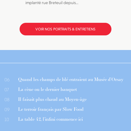
implanté rue Breteuil depuis...
VOIR NOS PORTRAITS & ENTRETIENS
Quand les champs de blé entraient au Musée d’Orsay
06
La cène ou le dernier banquet
07
Il faisait plus chaud au Moyen-âge
08
Le terroir français par Slow Food
09
La table 42, l’infini commence ici
10