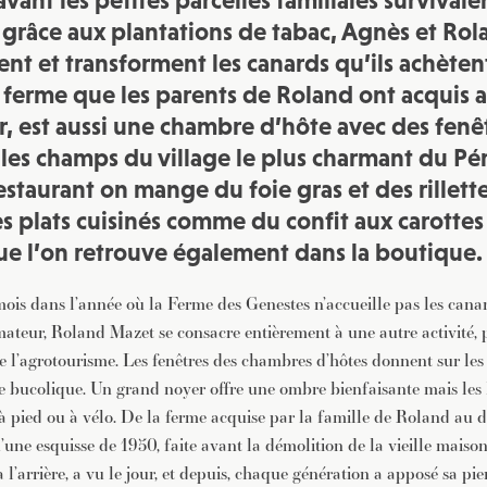
vant les petites parcelles familiales survivaie
JE M'INSCRIS À LA NEWSLETTER
râce aux plantations de tabac, Agnès et Ro
Pour recevoir toutes les deux semaines notre lettre d’info a
nt et transforment les canards qu’ils achètent
sélection d’articles …
 ferme que les parents de Roland ont acquis 
er, est aussi une chambre d’hôte avec des fen
 les champs du village le plus charmant du Pér
estaurant on mange du foie gras et des rillett
es plats cuisinés comme du confit aux carottes
que l’on retrouve également dans la boutique.
 mois dans l’année où la Ferme des Genestes n’accueille pas les cana
mateur, Roland Mazet se consacre entièrement à une autre activité,
de l’agrotourisme. Les fenêtres des chambres d’hôtes donnent sur le
se bucolique. Un grand noyer offre une ombre bienfaisante mais les 
 à pied ou à vélo. De la ferme acquise par la famille de Roland au d
u’une esquisse de 1950, faite avant la démolition de la vieille maiso
à l’arrière, a vu le jour, et depuis, chaque génération a apposé sa pie