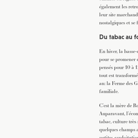
également les retr
leur site marchand
nostalgiques et se 
Du tabac au f
En hiver, la basse
pour se promener d
pensés pour 10 à 1
tout est transform
an: la Ferme des Ge
familiale.
C’est la mère de R
Auparavant, l’écono
tabac, culture trè
quelques champs av
petites exploitatio