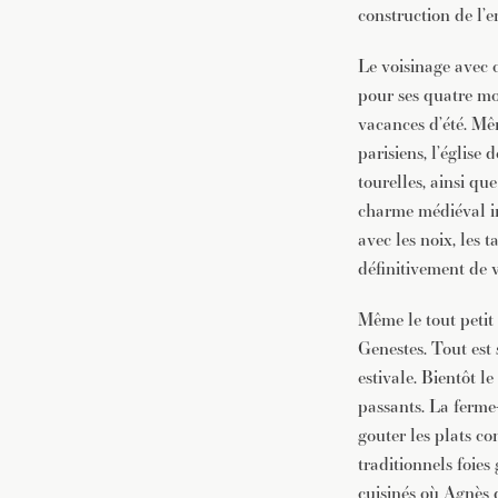
construction de l’
Le voisinage avec c
pour ses quatre mo
vacances d’été. M
parisiens, l’église
tourelles, ainsi qu
charme médiéval int
avec les noix, les 
définitivement de v
Même le tout petit
Genestes. Tout est 
estivale. Bientôt l
passants. La ferme-
gouter les plats c
traditionnels foies 
cuisinés où Agnès 