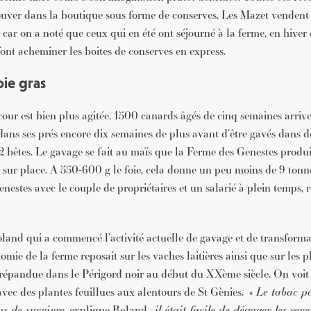
ouver dans la boutique sous forme de conserves. Les Mazet vendent a
 car on a noté que ceux qui en été ont séjourné à la ferme, en hiver
font acheminer les boites de conserves en express.
oie gras
-cour est bien plus agitée. 1500 canards âgés de cinq semaines arri
ans ses prés encore dix semaines de plus avant d’être gavés dans de
2 bêtes. Le gavage se fait au maïs que la Ferme des Genestes produi
é sur place. A 550-600 g le foie, cela donne un peu moins de 9 tonne
nestes avec le couple de propriétaires et un salarié à plein temps, 
oland qui a commencé l’activité actuelle de gavage et de transform
mie de la ferme reposait sur les vaches laitières ainsi que sur les p
s répandue dans le Périgord noir au début du XXème siècle. On voit 
ec des plantes feuillues aux alentours de St Gènies. «
Le tabac p
ns de survivre,
explique Roland ,
il était facile de dégager les rev