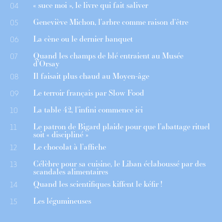
« suce moi », le livre qui fait saliver
04
Geneviève Michon, l’arbre comme raison d’être
05
La cène ou le dernier banquet
06
Quand les champs de blé entraient au Musée
07
d’Orsay
Il faisait plus chaud au Moyen-âge
08
Le terroir français par Slow Food
09
La table 42, l’infini commence ici
10
Le patron de Bigard plaide pour que l’abattage rituel
11
soit « discipliné »
Le chocolat à l’affiche
12
Célèbre pour sa cuisine, le Liban éclaboussé par des
13
scandales alimentaires
Quand les scientifiques kiffent le kéfir !
14
Les légumineuses
15