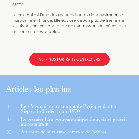
05.07.26
Fatéma Hal est l’une des grandes figures de la gastronomie
marocaine en France. Elle explore depuis plus de trente ans
la cuisine comme un langage de transmission, de mémoire et
de lien entre les peuples.
VOIR NOS PORTRAITS & ENTRETIENS
Articles les plus lus
Le « Menu d’un restaurant de Paris pendant le
01
Siège », le 25 décembre 1870
Le premier film pornographique français se passait
02
au restaurant
Au cœur de la cuisine centrale de Nantes
03