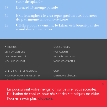
soit « discipliné »
Bernard Demenge parade
13
Exit le sanglier : le vrai repas gaulois aux Journées
14
du patrimoine en Saône-et-Loire
Célèbre pour sa cuisine, le Liban éclaboussé par des
15
scandales alimentaires
À PROPOS
NOS SERVICES
LES FONDATEURS
NOS CLIENTS
LA COMMUNAUTÉ
NOS RÉALISATIONS
NOUS REJOINDRE
NOUS CONTACTER
CHEFS & ARTISTES ASSOCIÉS
CGU
RECEVOIR NOTRE NEWSLETTER
MENTIONS LÉGALES
NOUS SOUTENIR
AGENDA
En poursuivant votre navigation sur ce site, vous acceptez
l’utilisation de cookies pour réaliser des statistiques de visite.
Pour en savoir plus,
cliquez- ici
ALIMENTATION GÉNÉRALE © 2026
TOUS DROITS RÉSERVÉS