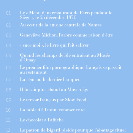
Le « Menu d’un restaurant de Paris pendant le
01
Siège », le 25 décembre 1870
Au cœur de la cuisine centrale de Nantes
02
Geneviève Michon, l’arbre comme raison d’être
03
« suce moi », le livre qui fait saliver
04
Quand les champs de blé entraient au Musée
05
d’Orsay
Le premier film pornographique français se passait
06
au restaurant
La cène ou le dernier banquet
07
Il faisait plus chaud au Moyen-âge
08
Le terroir français par Slow Food
09
La table 42, l’infini commence ici
10
Le chocolat à l’affiche
11
Le patron de Bigard plaide pour que l’abattage rituel
12