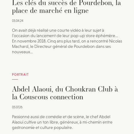
Les clés du succès de Pourdebon, la
Pour recevoir toutes les deux semaines notre lettre
place de marché en ligne
d’info avec une sélection d’articles …
03.04.24
On avait déjà réalisé une courte vidéo à leur sujet à
l’occasion du lancement de leur pop-up store éphémère…
En novembre 2018. Cinq ans plus tard, on a rencontré Nicolas
Machard, le Directeur général de Pourdebon dans ses
nouveaux...
PORTRAIT
Abdel Alaoui, du Choukran Club à
la Couscous connection
05.07.26
Passionné aussi de comédie et de scène, le chef Abdel
Alaoui cultive un ton libre, généreux, à mi-chemin entre
gastronomie et culture populaire.