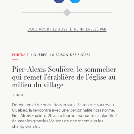
VOUS POURRIEZ AUSSI ÊTRE INTÉRESSÉ PAR
JE M'INSCRIS À LA NEWSLETTER
Pour recevoir toutes les deux semaines notre lettre
PORTRAIT
QUÉBEC, LA SAISON DES SUCRES
d’info avec une sélection d’articles …
Pier-Alexis Soulière, le sommelier
qui remet l’érablière de l’église au
milieu du village
30.04.24
Dernier volet de notre dossier sur la Saison des sucres au
Québec, la rencontre avec une personnalité hors norme.
Pier-Alexis Soulière, 20 ans à tourner autour de la planète à
écumer les grandes Maisons de gastronomie et les
championnats...