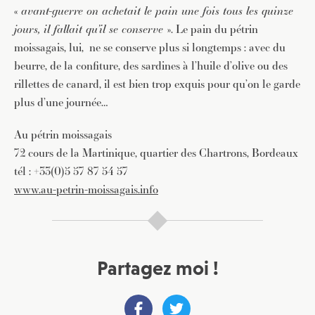
«
avant-guerre on achetait le pain une fois tous les quinze
jours, il fallait qu’il se conserve
». Le pain du pétrin
moissagais, lui, ne se conserve plus si longtemps : avec du
beurre, de la confiture, des sardines à l’huile d’olive ou des
rillettes de canard, il est bien trop exquis pour qu’on le garde
plus d’une journée…
Au pétrin moissagais
72 cours de la Martinique, quartier des Chartrons, Bordeaux
tél : +33(0)5 57 87 54 57
www.au-petrin-moissagais.info
Partagez moi !