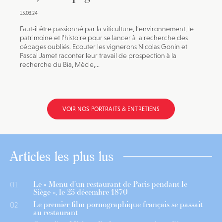
15.03.24
Faut-il être passionné par la viticulture, l’environnement, le
patrimoine et l’histoire pour se lancer à la recherche des
cépages oubliés. Ecouter les vignerons Nicolas Gonin et
Pascal Jamet raconter leur travail de prospection à la
recherche du Bia, Mècle,...
VOIR NOS PORTRAITS & ENTRETIENS
Articles les plus lus
Le « Menu d’un restaurant de Paris pendant le
01
Siège », le 25 décembre 1870
Le premier film pornographique français se passait
02
au restaurant