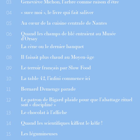
Geneviève Michon, l’arbre comme raison d’être
03
« suce moi », le livre qui fait saliver
04
Au cœur de la cuisine centrale de Nantes
05
Quand les champs de blé entraient au Musée
06
d’Orsay
La cène ou le dernier banquet
07
Il faisait plus chaud au Moyen-âge
08
Le terroir français par Slow Food
09
La table 42, l’infini commence ici
10
Bernard Demenge parade
11
Le patron de Bigard plaide pour que l’abattage rituel
12
soit « discipliné »
Le chocolat à l’affiche
13
Quand les scientifiques kiffent le kéfir !
14
Les légumineuses
15